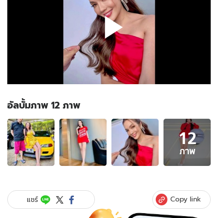
อัลบั้มภาพ 12 ภาพ
อัลบั้ม
12
ภาพ
12
ภาพ
ภาพ
ของ
"อ๋อม
สกาว
ใจ"
Copy link
แชร์
ถ่าย
รูป