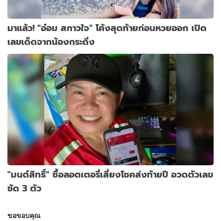
มาแล้ว! "อ๋อม สกาวใจ" โค้งสุดท้ายก่อนหวยออก เปิด
เลขเด็ดจากน้องกระดิ่ง
"มนต์สิทธิ์" ซื้อลอตเตอรี่เสี่ยงโชคส่งท้ายปี อวดตัวเลข
ชัด 3 ตัว
ขอขอบคุณ