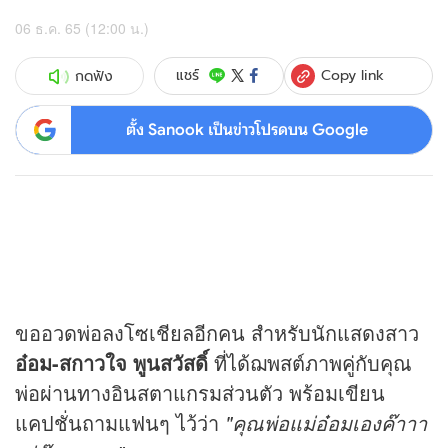
06 ธ.ค. 65 (12:00 น.)
Copy link
แชร์
กดฟัง
ตั้ง Sanook เป็นข่าวโปรดบน Google
ขออวดพ่อลงโซเชียลอีกคน สำหรับนักแสดงสาว
อ๋อม-สกาวใจ พูนสวัสดิ์
ที่ได้ฌพสต์ภาพคู่กับคุณ
พ่อผ่านทางอินสตาแกรมส่วนตัว พร้อมเขียน
แคปชั่นถามแฟนๆ ไว้ว่า
"คุณพ่อแม่อ๋อมเองค๊าาา