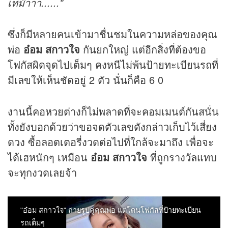
เท่ม๊าาา......"
ซึ่งก็มีหลายคนเข้ามาชื่นชมในความหล่อของคุณ
พ่อ
อ๋อม สกาวใจ
กันยกใหญ่ แต่อีกสิ่งที่ต้องขอ
โฟกัสผิดจุดไปเต็มๆ คงหนีไม่พ้นป้ายทะเบียนรถที่
มีเลขให้เห็นชัดอยู่ 2 ตัว นั่นก็คือ 6 0
งานนี้คอ
หวย
ต่างก็ไม่พลาดที่จะคอมเมนต์กันสนั่น
ทั้งยังบอกด้วยว่าขอจดตัวเลขดังกล่าวเก็บไว้เสี่ยง
ดวง ซื้อ
ลอตเตอรี่
งวดต่อไปที่ใกล้จะมาถึง เพื่อจะ
ได้เฮหนักๆ เหมือน
อ๋อม สกาวใจ
ที่ถูกรางวัลแทบ
จะทุกงวดเลยจ้า