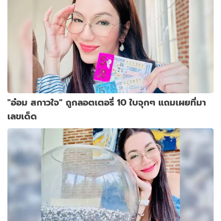
"อ๋อม สกาวใจ" ถูกลอตเตอรี่ 10 ใบจุกๆ แถมเผยที่มา
เลขเด็ด