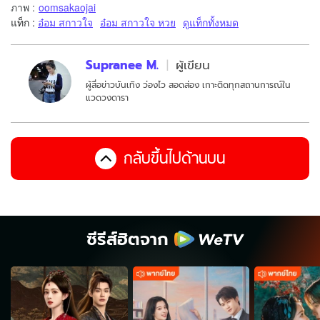
ภาพ
:
oomsakaojai
แท็ก :
อ๋อม สกาวใจ
อ๋อม สกาวใจ หวย
ดูแท็กทั้งหมด
Supranee M.
ผู้เขียน
ผู้สื่อข่าวบันเทิง ว่องไว สอดส่อง เกาะติดทุกสถานการณ์ใน
แวดวงดารา
กลับขึ้นไปด้านบน
ซีรีส์ฮิตจาก