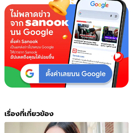
คู่
คุณ
พ่อ
แต่
โดน
โฟกัส
ที่
ป้าย
ทะเบียน
รถ
เต็มๆ
เรื่องที่เกี่ยวข้อง