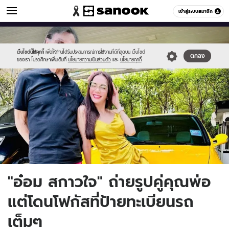
ข่าวบันเทิง
เข้าสู่ระบบสมาชิก
หมวดอื่นๆ
//s.isanook.com/ns/0/ud/1734/8670066/oom.jpg
Sanook
//s.isanook.com/sr/0/images/logo-
600
60
new-
sanook.png
เว็บไซต์นี้ใช้คุกกี้
เพื่อให้ท่านได้รับประสบการณ์การใช้งานที่ดีที่สุดบน เว็บไซต์
ตกลง
ของเรา โปรดศึกษาเพิ่มเติมที่
นโยบายความเป็นส่วนตัว
และ
นโยบายคุกกี้
"อ๋อม สกาวใจ" ถ่ายรูปคู่คุณพ่อ
แต่โดนโฟกัสที่ป้ายทะเบียนรถ
เต็มๆ