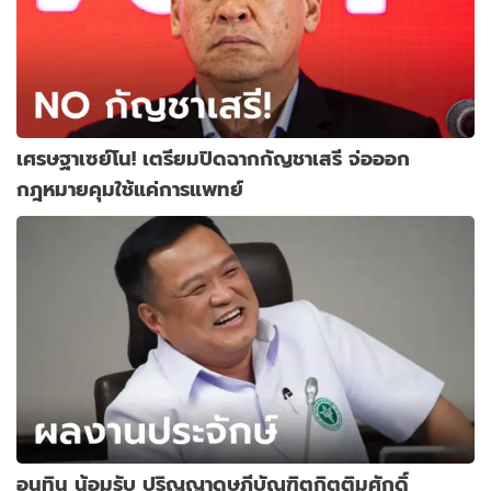
เศรษฐาเซย์โน! เตรียมปิดฉากกัญชาเสรี จ่อออก
กฎหมายคุมใช้แค่การแพทย์
อนุทิน น้อมรับ ปริญญาดุษฎีบัณฑิตกิตติมศักดิ์