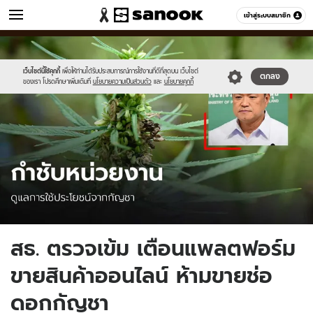
ข่าว
เข้าสู่ระบบสมาชิก
หมวดอื่นๆ
//s.isanook.com/ns/0/ud/1733/8668450/anutin-
Sanook
//s.isanook.com/sr/0/images/logo-
600
60
02.jpg
new-
sanook.png
เว็บไซต์นี้ใช้คุกกี้
เพื่อให้ท่านได้รับประสบการณ์การใช้งานที่ดีที่สุดบน เว็บไซต์
ตกลง
ของเรา โปรดศึกษาเพิ่มเติมที่
นโยบายความเป็นส่วนตัว
และ
นโยบายคุกกี้
สธ. ตรวจเข้ม เตือนแพลตฟอร์ม
ขายสินค้าออนไลน์ ห้ามขายช่อ
ดอกกัญชา