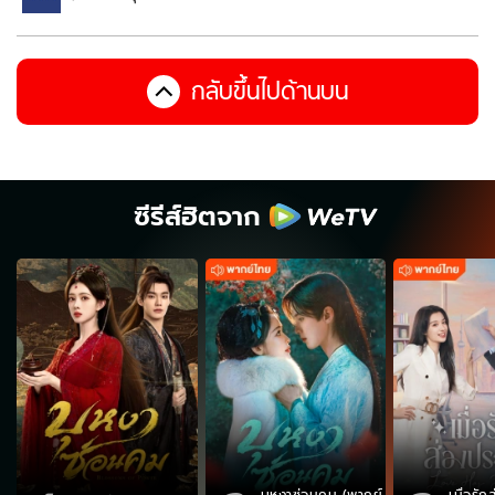
กลับขึ้นไปด้านบน
ซีรีส์ฮิตจาก
บุหงาซ่อนคม (พากย์
เมื่อรั