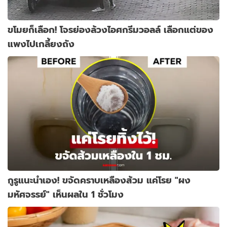
ขโมยก็เลือก! โจรย่องล้วงไอศกรีมวอลล์ เลือกแต่ของ
แพงไปเกลี้ยงถัง
กูรูแนะนำเอง! ขจัดคราบเหลืองส้วม แค่โรย "ผง
มหัศจรรย์" เห็นผลใน 1 ชั่วโมง