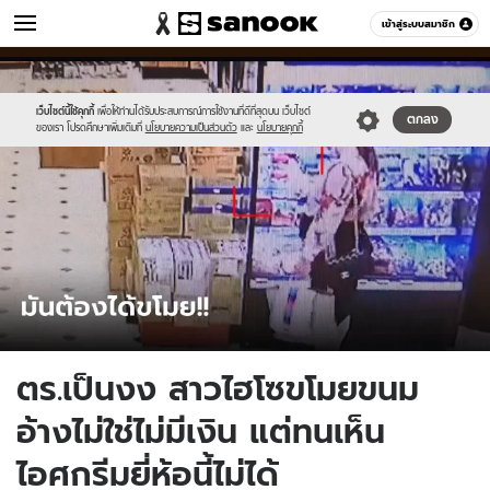
ข่าว
เข้าสู่ระบบสมาชิก
หมวดอื่นๆ
//s.isanook.com/ns/0/ud/1733/8668130/560115.jpg
Sanook
//s.isanook.com/sr/0/images/logo-
600
60
new-
sanook.png
เว็บไซต์นี้ใช้คุกกี้
เพื่อให้ท่านได้รับประสบการณ์การใช้งานที่ดีที่สุดบน เว็บไซต์
ตกลง
ของเรา โปรดศึกษาเพิ่มเติมที่
นโยบายความเป็นส่วนตัว
และ
นโยบายคุกกี้
ตร.เป็นงง สาวไฮโซขโมยขนม
อ้างไม่ใช่ไม่มีเงิน แต่ทนเห็น
ไอศกรีมยี่ห้อนี้ไม่ได้