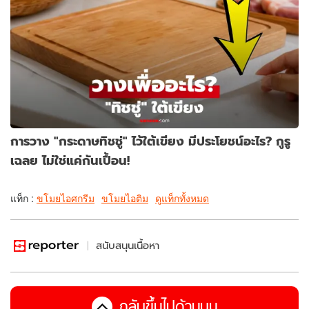
การวาง "กระดาษทิชชู่" ไว้ใต้เขียง มีประโยชน์อะไร? กูรู
เฉลย ไม่ใช่แค่กันเปื้อน!
แท็ก :
ขโมยไอศกรีม
ขโมยไอติม
ดูแท็กทั้งหมด
สนับสนุนเนื้อหา
กลับขึ้นไปด้านบน