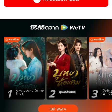
ซีรีส์ฮิตจาก
1
2
3
บุหงาซ่อนคม (พากย์
เมื่อรั
บุหงาซ่อนคม
ไทย)
(พากย์
ไปที่ WeTV