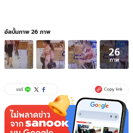
อัลบั้มภาพ 26 ภาพ
อัลบั้ม
26
ภาพ
26
ภาพ
ภาพ
ของ
ตร.เป็น
งง
สาว
Copy link
แชร์
ไฮ
โซ
ขโมย
ขนม
อ้าง
ไม่ใช่
ไม่มี