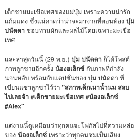
เด็กชายมะเขือเทศของแม่บุ๋ม เพราะความน่ารัก
แก้มแดง ซึ่งแม่คาดว่าน่าจะมาจากที่ตอนท้อง
บุ๋ม
ปนัดดา
ชอบทานผักและผลไม้โดยเฉพาะมะเขือ
เทศ
และล่าสุดวันนี้ (29 พ.ย.)
บุ๋ม ปนัดดา
ก็ได้โพสต์
ภาพลูกชายอีกครั้ง
น้องอเล็กซ์
กับภาพที่กำลัง
นอนหลับ พร้อมกับแคปชั่นของ บุ๋ม ปนัดดา ที่
เขียนแซวลูกชาไว้ว่า
"สภาพเด็กเมาน้ำนม สลบ
ไปเลยจ้า #เด็กชายมะเขือเทศ #น้องอเล็กซ์
#Alex"
แต่งานนี้ดูเหมือนว่าทุกคนจะโฟกัสไปที่ความหล่อ
ของ
น้องอเล็กซ์
เพราะว่าทุกคนชมเป็นเสียง