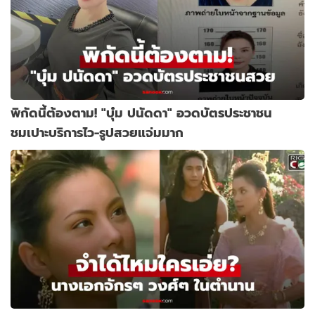
พิกัดนี้ต้องตาม! "บุ๋ม ปนัดดา" อวดบัตรประชาชน
ชมเปาะบริการไว-รูปสวยแจ่มมาก