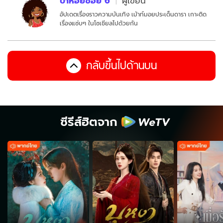
ป้าหอยซอย 6
ผู้เขียน
อัปเดตเรื่องราวความบันเทิง เม้าท์มอยประเด็นดารา เกาะติด
เรื่องแซ่บๆ ในโซเชียลไปด้วยกัน
กลับขึ้นไปด้านบน
ซีรีส์ฮิตจาก