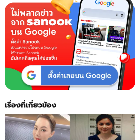
"น้อง
อ
เล็ก
ซ์"
กับ
สภาพ
เด็ก
เมา
น้ำนม
เรื่องที่เกี่ยวข้อง