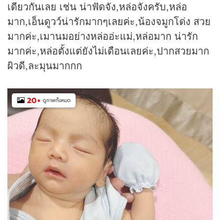
เดียวกันเลย เช่น น่าฟัดจัง,หล่อจังครับ,หล่อ
มาก,เอ็นดูวว์น่ารักมากๆเลยค่ะ,น้องจมูกโด่ง สวย
มากค่ะ,เมานมอย่างหล่ออ่ะแม่,หล่อมาก น่ารัก
มากค่ะ,หล่อตั้งแต่ยังไม่เดือนเลยค่ะ,ปากสวยมาก
ผิวดี,ละมุนมากกก
20
+
ดูภาพทั้งหมด