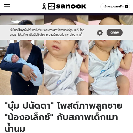
ข่าวบันเทิง
เข้าสู่ระบบสมาชิก
หมวดอื่นๆ
//s.isanook.com/ns/0/ud/1732/8662034/boom55.jpg
Sanook
//s.isanook.com/sr/0/images/logo-
600
60
new-
sanook.png
เว็บไซต์นี้ใช้คุกกี้
เพื่อให้ท่านได้รับประสบการณ์การใช้งานที่ดีที่สุดบน เว็บไซต์
ตกลง
ของเรา โปรดศึกษาเพิ่มเติมที่
นโยบายความเป็นส่วนตัว
และ
นโยบายคุกกี้
"บุ๋ม ปนัดดา" โพสต์ภาพลูกชาย
"น้องอเล็กซ์" กับสภาพเด็กเมา
น้ำนม