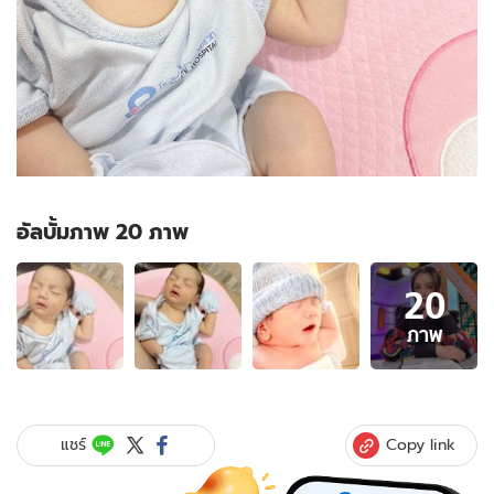
อัลบั้มภาพ 20 ภาพ
อัลบั้ม
20
ภาพ
20
ภาพ
ภาพ
ของ
"บุ๋ม
ปนัดดา"
โพสต์
Copy link
แชร์
ภาพ
ลูกชาย