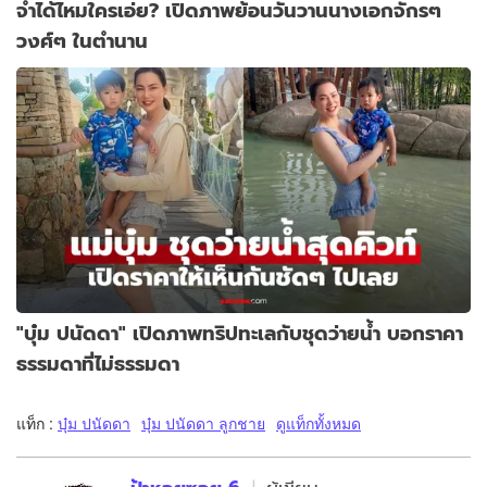
จำได้ไหมใครเอ่ย? เปิดภาพย้อนวันวานนางเอกจักรๆ
วงศ์ๆ ในตำนาน
"บุ๋ม ปนัดดา" เปิดภาพทริปทะเลกับชุดว่ายน้ำ บอกราคา
ธรรมดาที่ไม่ธรรมดา
แท็ก :
บุ๋ม ปนัดดา
บุ๋ม ปนัดดา ลูกชาย
ดูแท็กทั้งหมด