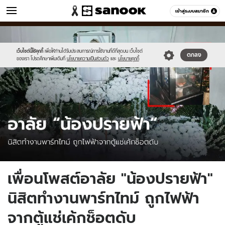
ข่าว
เข้าสู่ระบบสมาชิก
หมวดอื่นๆ
//s.isanook.com/ns/0/ud/1732/8660778/n-
Sanook
//s.isanook.com/sr/0/images/logo-
600
60
fha.jpg
new-
sanook.png
เว็บไซต์นี้ใช้คุกกี้
เพื่อให้ท่านได้รับประสบการณ์การใช้งานที่ดีที่สุดบน เว็บไซต์
ตกลง
ของเรา โปรดศึกษาเพิ่มเติมที่
นโยบายความเป็นส่วนตัว
และ
นโยบายคุกกี้
เพื่อนโพสต์อาลัย "น้องปรายฟ้า"
นิสิตทำงานพาร์ทไทม์ ถูกไฟฟ้า
จากตู้แช่เค้กช็อตดับ