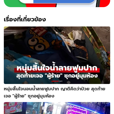
เรื่องที่เกี่ยวข้อง
หนุ่มสิ้นใจนอนน้ำลายฟูมปาก ญาติคิดว่าป่วย สุดท้าย
เจอ "ผู้ร้าย" ซุกอยู่มุมห้อง