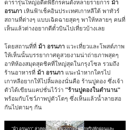
ดารารุ่นใหญ่อดีตพิธีกรคนดังหลายรายการ
ม้า
อรนภา
เหินฟ้าเช็คอินประเทศเกาหลีใต้ พาทัวร์
สถานที่ต่างๆ แบบเฉิดฉายสุดๆ พาให้หลายๆ คนที่
เห็นแล้วต่างอยากตีตั๋วบินไปเที่ยวบ้างเลย
โดยสถานที่ที่
ม้า อรนภา
แวะเที่ยวและโพสต์ภาพ
ให้เห็นนั้นบรรยากาศดูสวยงามน่าถ่ายภาพสุดๆ
อาทิห้องสมุดสุดชิคที่ใหญ่สุดในกรุงโซล รวมถึง
ร้านอาหาร
ที่
ม้า อรนภา
แนะนำหากใครไป
เกาหลีอยากให้ไปลิ้มลองนั่นคือ ร้านปูดอง ซึ่งเจ้า
ตัวได้เขียนแคปชั่นไว้ว่า
"ร้านปูดองในตำนาน"
พร้อมกับโชว์ภาพปูตัวโตๆ ซึ่งเห็นแล้วน้ำลายสอ
กันไปตามๆ กัน