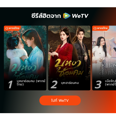
ซีรีส์ฮิตจาก
1
2
3
บุหงาซ่อนคม (พากย์
เมื่อรั
บุหงาซ่อนคม
ไทย)
(พากย์
ไปที่ WeTV