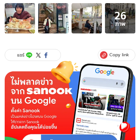
อัลบั้ม
26
ภาพ
26
ภาพ
ภาพ
ของ
"ม้า
อร
นภา"
Copy link
แชร์
ล่าสุด
เหิน
ฟ้า
เที่ยว
เกาหลี
บอก
ทริป
พัก
ผ่อน
และ
ไป
ทำ
สวย