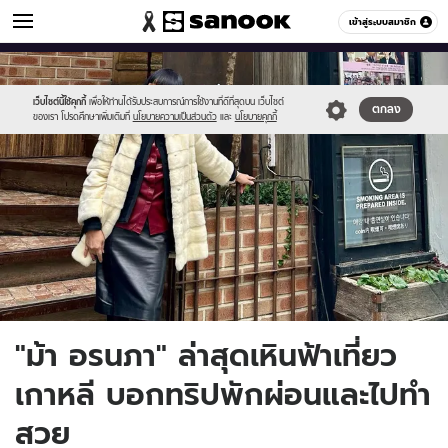
ข่าวบันเทิง
เข้าสู่ระบบสมาชิก
หมวดอื่นๆ
//s.isanook.com/ns/0/ud/1732/8660494/15.jpg
Sanook
//s.isanook.com/sr/0/images/logo-
600
60
new-
sanook.png
เว็บไซต์นี้ใช้คุกกี้
เพื่อให้ท่านได้รับประสบการณ์การใช้งานที่ดีที่สุดบน เว็บไซต์
ตกลง
ของเรา โปรดศึกษาเพิ่มเติมที่
นโยบายความเป็นส่วนตัว
และ
นโยบายคุกกี้
"ม้า อรนภา" ล่าสุดเหินฟ้าเที่ยว
เกาหลี บอกทริปพักผ่อนและไปทำ
สวย