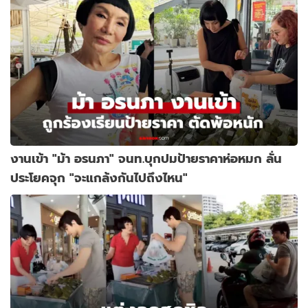
งานเข้า "ม้า อรนภา" จนท.บุกปมป้ายราคาห่อหมก ลั่น
ประโยคจุก "จะแกล้งกันไปถึงไหน"