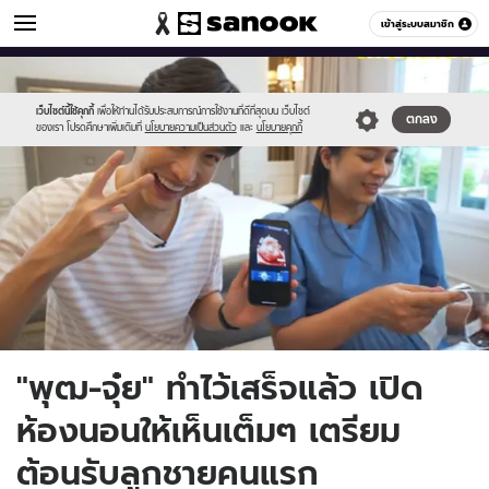
ข่าวบันเทิง
เข้าสู่ระบบสมาชิก
หมวดอื่นๆ
//s.isanook.com/ns/0/ud/1732/8660218/pj.jpg
Sanook
//s.isanook.com/sr/0/images/logo-
600
60
new-
sanook.png
เว็บไซต์นี้ใช้คุกกี้
เพื่อให้ท่านได้รับประสบการณ์การใช้งานที่ดีที่สุดบน เว็บไซต์
ตกลง
ของเรา โปรดศึกษาเพิ่มเติมที่
นโยบายความเป็นส่วนตัว
และ
นโยบายคุกกี้
"พุฒ-จุ๋ย" ทำไว้เสร็จแล้ว เปิด
ห้องนอนให้เห็นเต็มๆ เตรียม
ต้อนรับลูกชายคนแรก