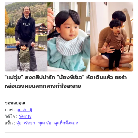
"แม่จุ๋ย" ลงคลิปน่ารัก "น้องพีร์เจ" หัดเดินแล้ว ออร่า
หล่อแรงผมแสกกลางทำใจละลาย
ขอขอบคุณ
ภาพ
:
push_dj
วิดีโอ
:
Yerr tv
แท็ก :
จุ๋ย วรัทยา
พุฒ จุ๋ย
ดูแท็กทั้งหมด