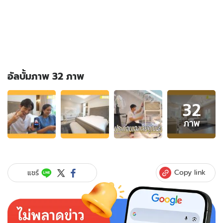
อัลบั้มภาพ 32 ภาพ
อัลบั้ม
32
ภาพ
32
ภาพ
ภาพ
ของ
"พุฒ-
จุ๋ย"
ทำ
Copy link
แชร์
ไว้
เสร็จ
แล้ว
เปิด
ห้อง