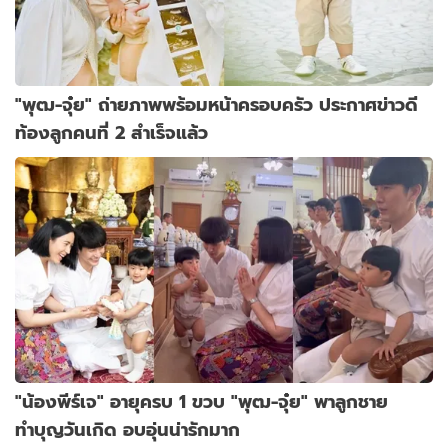
"พุฒ-จุ๋ย" ถ่ายภาพพร้อมหน้าครอบครัว ประกาศข่าวดี
ท้องลูกคนที่ 2 สำเร็จแล้ว
"น้องพีร์เจ" อายุครบ 1 ขวบ "พุฒ-จุ๋ย" พาลูกชาย
ทำบุญวันเกิด อบอุ่นน่ารักมาก