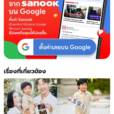
นอน
ให้
เห็น
เต็มๆ
เตรียม
ต้อนรับ
ลูกชาย
คน
แรก
เรื่องที่เกี่ยวข้อง