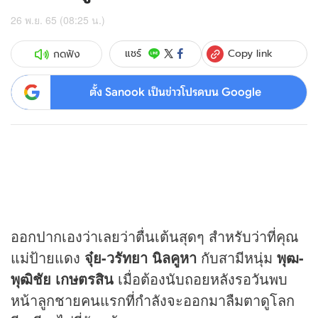
26 พ.ย. 65 (08:25 น.)
Copy link
แชร์
กดฟัง
ตั้ง Sanook เป็นข่าวโปรดบน Google
ออกปากเองว่าเลยว่าตื่นเต้นสุดๆ สำหรับว่าที่คุณ
แม่ป้ายแดง
จุ๋ย-วรัทยา นิลคูหา
กับสามีหนุ่ม
พุฒ-
พุฒิชัย เกษตรสิน
เมื่อต้องนับถอยหลังรอวันพบ
หน้าลูกชายคนแรกที่กำลังจะออกมาลืมตาดูโลก