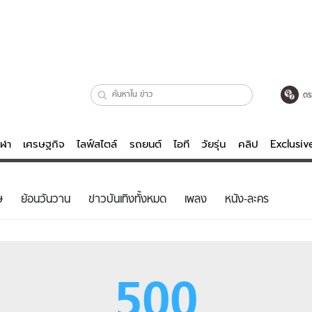
ตร
ีฬา
เศรษฐกิจ
ไลฟ์สไตล์
รถยนต์
ไอที
วัยรุ่น
คลิป
Exclusi
ตรวจหวย
ไลฟ์สไตล์
บันเทิงค
ษ
ย้อนวันวาน
ข่าวบันเทิงทั้งหมด
เพลง
หนัง-ละคร
ผู้หญิง
หนัง-ละคร
ผู้ชาย
เพลง
ย
วัยรุ่น
เกมส์
500
ไอที
คลิป
รถยนต์
พอดแคสต์