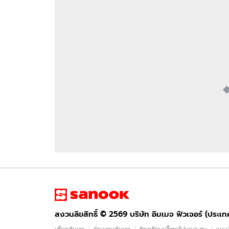
อัปเดตจีน
เช็กข่าวชัวร์
ติดตามสนุกโซเชี
ดาวน์โหลดสนุกแอปฟรี
สงวนลิขสิทธิ์ ©
2569
บริษัท อิมเมจ ฟิวเจอร์ (ประเทศไทย) จำกัด
สงวนลิขสิทธิ์ ©
2569
บริษัท อิมเมจ ฟิวเจอร์ (ประเ