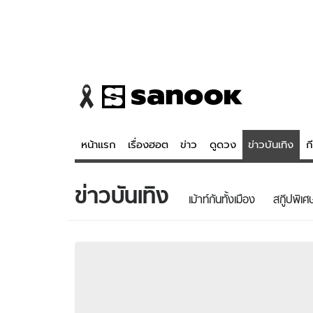
หน้าแรก
เรื่องฮอต
ข่าว
ดูดวง
ข่าวบันเทิง
ก
ข่าวบันเทิง
ข่าว
ดูดวง - 
เม้าท์กันทั้งเมือง
สกู๊ปพิเศ
เรื่องฮอต
ดูดวง
ข่าว
หวยไทย
ข่าวบันเทิง
สถิติหวยไท
ข่าวกีฬา
หวยลาว
ข่าวเศรษฐกิจ