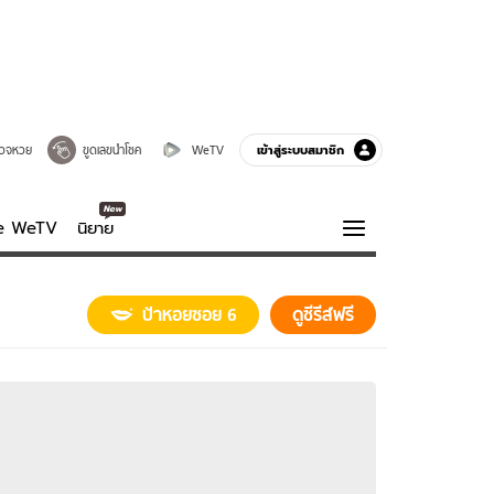
เข้าสู่ระบบสมาชิก
วจหวย
ขูดเลขนำโชค
WeTV
ve WeTV
นิยาย
รบรส
ความรู้รอบตัว
ป้าหอยซอย 6
ดูซีรีส์ฟรี
ฮาวทู
กูรู-รอบรู้