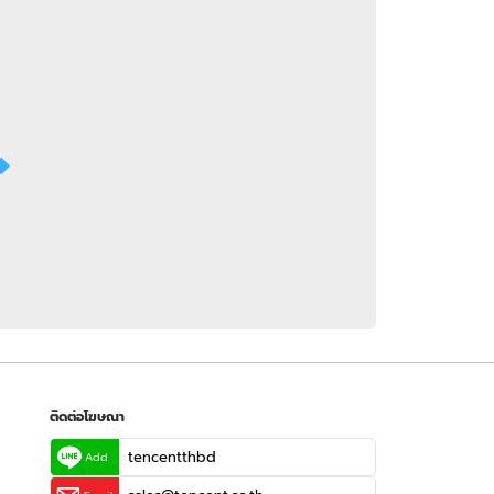
 WeTV
ติดต่อโฆษณา
tencentthbd
sales@tencent.co.th
รา
ร้องเรียนเนื้อหาไม่เหมาะสม
แนะนำติชม แจ้งปัญหาการใช้งาน
ติดต่อโฆษณา
tencentthbd
Add