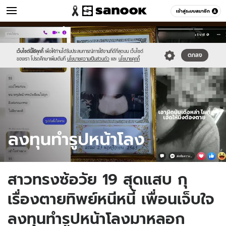
ข่าว
เข้าสู่ระบบสมาชิก
หมวดอื่นๆ
//s.isanook.com/ns/0/ud/1731/8659970/bifern.jpg
Sanook
//s.isanook.com/sr/0/images/logo-
600
60
new-
sanook.png
เว็บไซต์นี้ใช้คุกกี้
เพื่อให้ท่านได้รับประสบการณ์การใช้งานที่ดีที่สุดบน เว็บไซต์
ตกลง
ของเรา โปรดศึกษาเพิ่มเติมที่
นโยบายความเป็นส่วนตัว
และ
นโยบายคุกกี้
สาวทรงซ้อวัย 19 สุดแสบ กุ
เรื่องตายทิพย์หนีหนี้ เพื่อนเจ็บใจ
ลงทุนทำรูปหน้าโลงมาหลอก