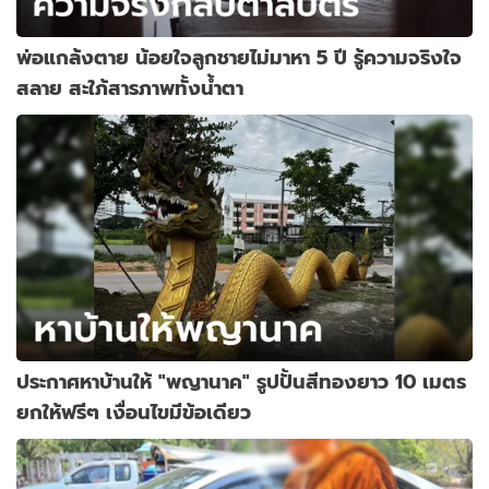
พ่อแกล้งตาย น้อยใจลูกชายไม่มาหา 5 ปี รู้ความจริงใจ
สลาย สะใภ้สารภาพทั้งน้ำตา
ประกาศหาบ้านให้ "พญานาค" รูปปั้นสีทองยาว 10 เมตร
ยกให้ฟรีๆ เงื่อนไขมีข้อเดียว