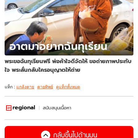
พระขอฉันทุเรียนฟรี พ่อค้าใจดีจัดให้ ขอถ่ายภาพประทับ
ใจ พระลั่นกลับใครอนุญาตให้ถ่าย
แท็ก :
แกล้งตาย
ตายทิพย์
ดูแท็กทั้งหมด
สนับสนุนเนื้อหา
กลับขึ้นไปด้านบน