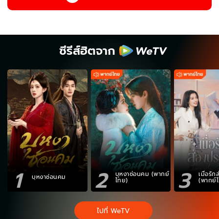
ซีรีส์ฮิตจาก
1
2
3
บุหงาซ่อนคม (พากย์
เมื่อรั
บุหงาซ่อนคม
ไทย)
(พากย์
ไปที่ WeTV