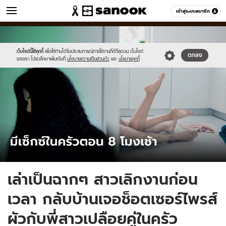
ข่าว
เข้าสู่ระบบสมาชิก
หมวดอื่นๆ
//s.isanook.com/ns/0/ud/1729/8646198/586019.jpg
Sanook
//s.isanook.com/sr/0/images/logo-
600
60
new-
sanook.png
เว็บไซต์นี้ใช้คุกกี้
เพื่อให้ท่านได้รับประสบการณ์การใช้งานที่ดีที่สุดบน เว็บไซต์
ตกลง
ของเรา โปรดศึกษาเพิ่มเติมที่
นโยบายความเป็นส่วนตัว
และ
นโยบายคุกกี้
เล่าเป็นฉากๆ สาวเลิกงานก่อน
เวลา กลับบ้านเจอช็อตเซอร์ไพรส์
ผัวกับพี่สาวเปลือยคู่ในครัว