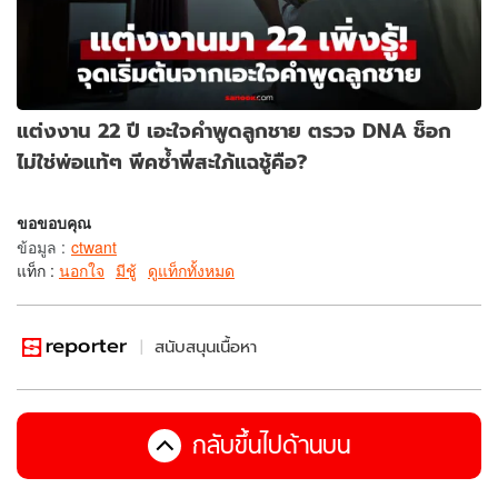
แต่งงาน 22 ปี เอะใจคำพูดลูกชาย ตรวจ DNA ช็อก
ไม่ใช่พ่อแท้ๆ พีคซ้ำพี่สะใภ้แฉชู้คือ?
ขอขอบคุณ
ข้อมูล
:
ctwant
แท็ก :
นอกใจ
มีชู้
ดูแท็กทั้งหมด
สนับสนุนเนื้อหา
กลับขึ้นไปด้านบน