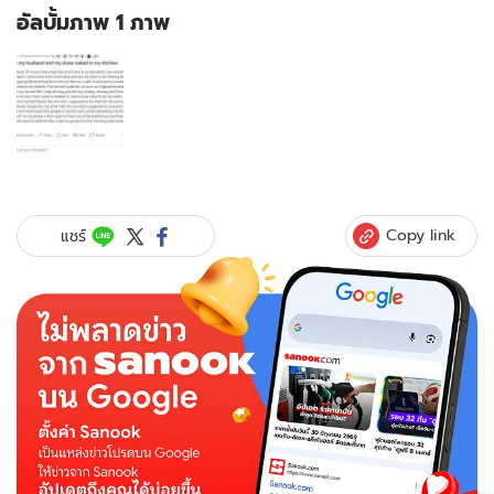
อัลบั้มภาพ 1 ภาพ
อัลบั้ม
ภาพ
1
ภาพ
ของ
เล่า
เป็น
ฉากๆ
Copy link
แชร์
สาว
เลิก
งาน
ก่อน
เวลา
กลับ
บ้าน
เจ
อช็อต
เซอร์ไพรส์
ผัว