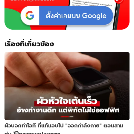
กับ
พี่
สาว
เปลือย
คู่
ใน
ครัว
เรื่องที่เกี่ยวข้อง
ผัวบอกทำโอที ที่แท้แอบไป "ออกกำลังกาย" ตอนสาม
ทุ่ม โป๊ะเพราะแอปสุขภาพ