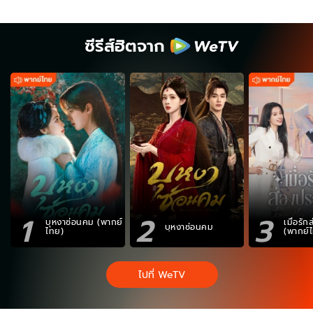
ซีรีส์ฮิตจาก
1
2
3
บุหงาซ่อนคม (พากย์
เมื่อรั
บุหงาซ่อนคม
ไทย)
(พากย์
ไปที่ WeTV