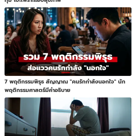
7 พฤติกรรมพิรุธ สัญญาณ "คนรักกำลังนอกใจ" นัก
พฤติกรรมศาสตร์มีคำอธิบาย