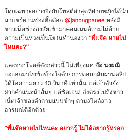
โดยเฉพาะอย่างยิ่งกับโพสต์ล่าสุดที่ฝ่ายหญิงได้นำ
มาแชร์ผ่านช่องติ๊กต๊อก
@janongpanee
หลังมี
ชาวเน็ตช่างสงสัยเข้ามาคอมเมนต์ถามไถ่ด้วย
ความเป็นห่วงเป็นใยในทำนองว่า
"พี่แจ๊ค หายไป
ไหนคะ?"
และจากโพสต์ดังกล่าวนี้ ไม่เพียงแค่
จ๊ะ นงผณี
จะออกมาไขข้อข้องใจด้วยการตอบกลับผ่าน
คลิป
วิดีโอความยาว 43 วินาที เท่านั้น แต่เจ้าตัวยัง
ฝากคำแนะนำสั้นๆ แต่ชัดเจน! ส่งตรงไปถึงชาว
เน็ตเจ้าของคำถามแบบขำๆ ตามสไตล์สาว
อารมณ์ดีอีกด้วย
"พี่แจ๊คหายไปไหนคะ อยากรู้ ไม่ได้อยากรู้หรอก