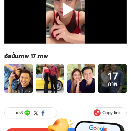
อัลบั้มภาพ 17 ภาพ
อัลบั้ม
17
ภาพ
17
ภาพ
ภาพ
ของ
"จ๊ะ
นง
ผณี"
Copy link
แชร์
อัด
คลิป
ตอบ