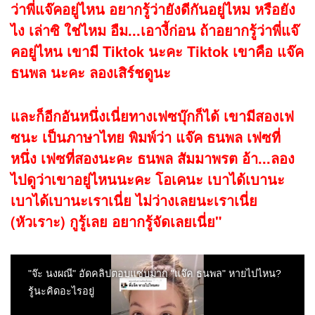
ว่าพี่แจ๊คอยู่ไหน อยากรู้ว่ายังดีกันอยู่ไหม หรือยัง
ไง เล่าซิ ใช่ไหม อืม...เอางี้ก่อน ถ้าอยากรู้ว่าพี่แจ๊
คอยู่ไหน เขามี Tiktok นะคะ Tiktok เขาคือ แจ๊ค
ธนพล นะคะ ลองเสิร์ชดูนะ
และก็อีกอันหนึ่งเนี่ยทางเฟซบุ๊กก็ได้ เขามีสองเฟ
ซนะ เป็นภาษาไทย พิมพ์ว่า แจ๊ค ธนพล เฟซที่
หนึ่ง เฟซที่สองนะคะ ธนพล สัมมาพรต อ้า...ลอง
ไปดูว่าเขาอยู่ไหนนะคะ โอเคนะ เบาได้เบานะ
เบาได้เบานะเราเนี่ย ไม่ว่างเลยนะเราเนี่ย
(หัวเราะ) กูรู้เลย อยากรู้จัดเลยเนี่ย"