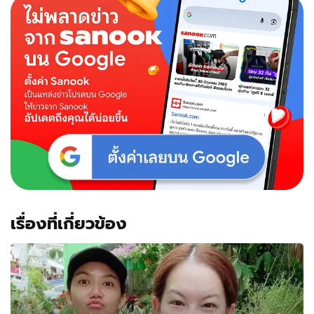
แซ่
บมาก
"แจ๊ค
ธนพล"
หาย
ไป
ไหน?
รู้
นะ
คิด
อะไร
อยู่
เรื่องที่เกี่ยวข้อง