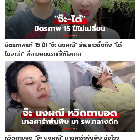
มิตรภาพแท้ 15 ปี! "จ๊ะ นงผณี" ร่ายยาวซึ้งถึง "ได๋
ไดอาน่า" พี่สาวคนแรกที่ให้โอกาส
หวิดตาบอด "จ๊ะ นงผณี" มาสคาร่าพ่นพิษ ส่งโรง