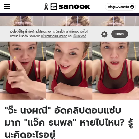
ข่าวบันเทิง
เข้าสู่ระบบสมาชิก
หมวดอื่นๆ
//s.isanook.com/ns/0/ud/1727/8636730/7.jpg
Sanook
//s.isanook.com/sr/0/images/logo-
600
60
new-
sanook.png
เว็บไซต์นี้ใช้คุกกี้
เพื่อให้ท่านได้รับประสบการณ์การใช้งานที่ดีที่สุดบน เว็บไซต์
ตกลง
ของเรา โปรดศึกษาเพิ่มเติมที่
นโยบายความเป็นส่วนตัว
และ
นโยบายคุกกี้
"จ๊ะ นงผณี" อัดคลิปตอบแซ่บ
มาก "แจ๊ค ธนพล" หายไปไหน? รู้
นะคิดอะไรอยู่