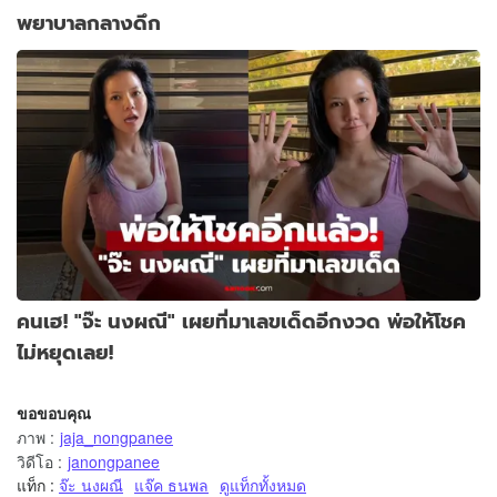
พยาบาลกลางดึก
คนเฮ! "จ๊ะ นงผณี" เผยที่มาเลขเด็ดอีกงวด พ่อให้โชค
ไม่หยุดเลย!
ขอขอบคุณ
ภาพ
:
jaja_nongpanee
วิดีโอ
:
janongpanee
แท็ก :
จ๊ะ นงผณี
แจ๊ค ธนพล
ดูแท็กทั้งหมด