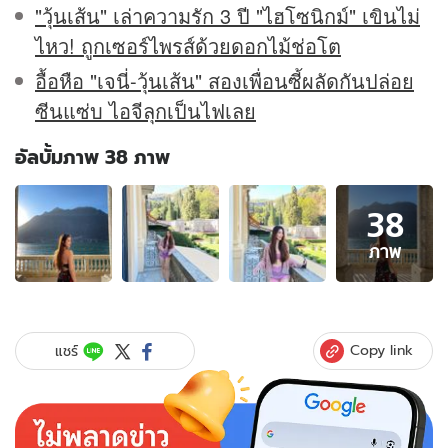
"วุ้นเส้น" เล่าความรัก 3 ปี "ไฮโซนิกม์" เขินไม่
ไหว! ถูกเซอร์ไพรส์ด้วยดอกไม้ช่อโต
อื้อหือ "เจนี่-วุ้นเส้น" สองเพื่อนซี้ผลัดกันปล่อย
ซีนแซ่บ ไอจีลุกเป็นไฟเลย
อัลบั้มภาพ 38 ภาพ
อัลบั้ม
38
ภาพ
38
ภาพ
ภาพ
ของ
"วุ้น
เส้น"
ควง
Copy link
แชร์
แฟน
เที่ยว
ยุโรป
ภาพ
คน