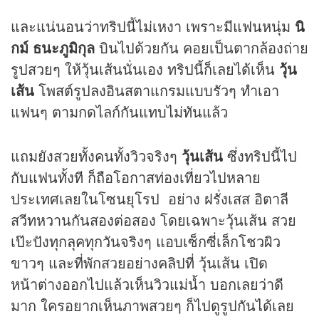
และแน่นอนว่าทริปนี้ไม่เหงา เพราะมีแฟนหนุ่ม
นิ
กม์ ธนะภูมิกุล
บินไปด้วยกัน คอยเป็นตากล้องถ่าย
รูปสวยๆ ให้วุ้นเส้นนั่นเอง ทริปนี้ก็เลยได้เห็น
วุ้น
เส้น
โพสต์รูปลงอินสตาแกรมแบบรัวๆ ทำเอา
แฟนๆ ตามกดไลก์กันแทบไม่ทันแล้ว
แถมยังสวยทั้งคนทั้งวิวจริงๆ
วุ้นเส้น
ซึ่งทริปนี้ไป
กับแฟนทั้งที ก็ถือโอกาสท่องเที่ยวไปหลาย
ประเทศเลยในโซนยุโรป อย่าง ฝรั่งเสส อิตาลี
สวีทหวานกันสองต่อสอง โดยเฉพาะวุ้นเส้น สวย
เป๊ะปังทุกลุคทุกวันจริงๆ แอบเซ็กซี่เล็กโชวผิว
ขาวๆ และที่พักสวยอย่าง
คลิป
ที่ วุ้นเส้น เปิด
หน้าต่างออกไปแล้วเห็นวิวแม่น้ำ บอกเลยว่าดี
มาก ใครอยากเห็นภาพสวยๆ ก็ไปดูรูปกันได้เลย