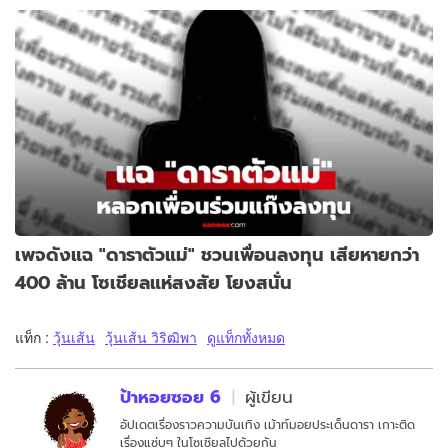
เพจดังแฉ "ดาราตัวแม่" ชวนเพื่อนลงทุน เสียหายกว่า
400 ล้าน โซเชียลแห่สงสัย โยงสนั่น
แท็ก :
วุ้นเส้น
วุ้นเส้น วิริฒิพา
ดูแท็กทั้งหมด
ป้าหอยซอย 6
ผู้เขียน
อัปเดตเรื่องราวความบันเทิง เม้าท์มอยประเด็นดารา เกาะติด
เรื่องแซ่บๆ ในโซเชียลไปด้วยกัน