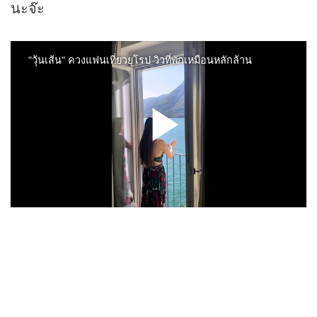
นะจ๊ะ