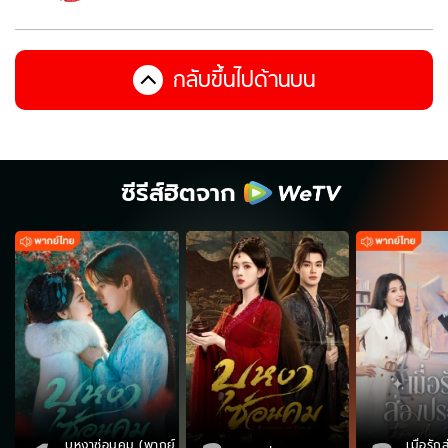
กลับขึ้นไปด้านบน
ซีรีส์ฮิตจาก
บุหงาซ่อนคม (พากย์
เมื่อรั