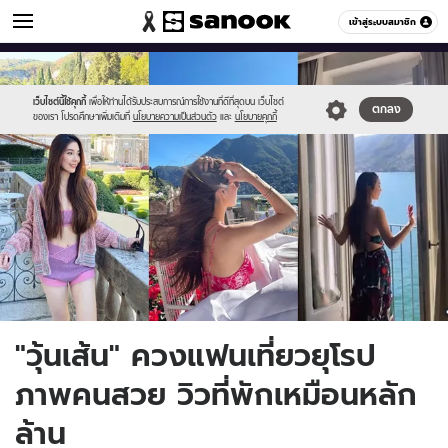
ข่าวบันเทิง
เข้าสู่ระบบสมาชิก
หมวดอื่นๆ
//s.isanook.com/ns/0/ud/1725/8628562/page.jpg
Sanook
//s.isanook.com/sr/0/images/logo-
600
60
new-
sanook.png
เว็บไซต์นี้ใช้คุกกี้
เพื่อให้ท่านได้รับประสบการณ์การใช้งานที่ดีที่สุดบน เว็บไซต์
ตกลง
ของเรา โปรดศึกษาเพิ่มเติมที่
นโยบายความเป็นส่วนตัว
และ
นโยบายคุกกี้
"วุ้นเส้น" ควงแฟนเที่ยวยุโรป
ภาพคนสวย วิวที่พักเหมือนหลัก
ล้าน