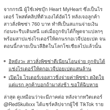
จากกรณี ผู้ใช้เฟซบุ๊ก Heart MyHeart ซึ่งเป็นไร
เดอร์ โพสต์
คลิป
ที่ตัวเองได้อัดไว้ หลังเจอลูกค้า
สาวสั่งพิซซ่า 760 บาท ทำทีเป็นสแกนจ่ายเงิน
ก่อนจะรีบเดินหนี แต่เมื่อถูกจับได้ก็พูดจาแปลกๆ
พร้อมสาปแช่งไรเดอร์ให้ตกนรกอเวจีปอยเปต จน
ตอนนี้กลายเป็นวลีฮิตในโลกโซเชียลไปแล้วนั้น
อิหยังวะ สาวสั่งพิซซ่าตีเนียนโอนจ่าย ถูกจับได้
แช่งไรเดอร์ให้ตกอเวจีปอยเปตแสนล้าน
เปิดใจ ไรเดอร์เจอสาวชิ่งจ่ายค่าพิซซ่า ตงิดใจ
แต่แรก ลูกค้าบอกถ้ามาส่งช้า ขอให้ฉิบหาย
ล่าสุด ดูเหมือนว่าจะมีภาคต่อ หลังจากทวิตเตอร์
@RedSkullxxx ได้แชร์คลิปจากผู้ใช้ TikTok ราย