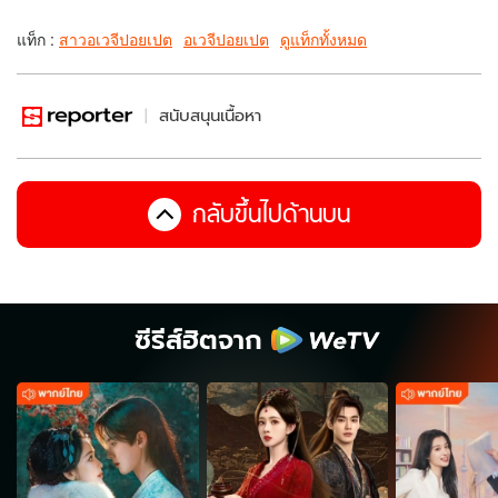
แท็ก :
สาวอเวจีปอยเปต
อเวจีปอยเปต
ดูแท็กทั้งหมด
สนับสนุนเนื้อหา
กลับขึ้นไปด้านบน
ซีรีส์ฮิตจาก