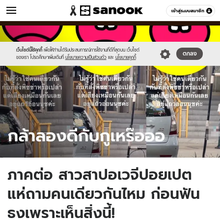
ข่าว
เข้าสู่ระบบสมาชิก
หมวดอื่นๆ
//s.isanook.com/ns/0/ud/1724/8624606/tiktok.jpg
Sanook
//s.isanook.com/sr/0/images/logo-
600
60
new-
sanook.png
เว็บไซต์นี้ใช้คุกกี้
เพื่อให้ท่านได้รับประสบการณ์การใช้งานที่ดีที่สุดบน เว็บไซต์
ตกลง
ของเรา โปรดศึกษาเพิ่มเติมที่
นโยบายความเป็นส่วนตัว
และ
นโยบายคุกกี้
ภาคต่อ สาวสาปอเวจีปอยเปต
แห่ถามคนเดียวกันไหม ก่อนฟัน
ธงเพราะเห็นสิ่งนี้!