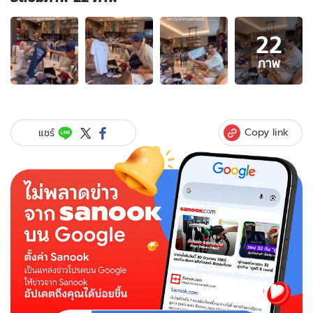
อัลบั้ม
22
ภาพ
22
ภาพ
ภาพ
ของ
ส่อง
ของ
ฝาก
Copy link
แชร์
จาก
อังกฤษ
"ณิชา"
เปย์
หนัก
มาก
ทุ่ม
ซื้อ
ฝาก
"โต
โน่"