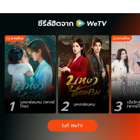
ซีรีส์ฮิตจาก
1
2
3
บุหงาซ่อนคม (พากย์
เมื่อรั
บุหงาซ่อนคม
ไทย)
(พากย์
ไปที่ WeTV