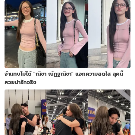
จำแทบไม่ได้ "ณิชา ณัฏฐณิชา" แจกความสดใส ลุคนี้
สวยน่ารักจริง