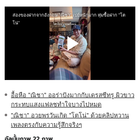
อื้อหือ "ณิชา" ออร่าปังมากกับเดรสซีทรู ผิวขาว
กระทบแสงแฟลชทำใจบางไปหมด
"ณิชา" อวยพรวันเกิด "โตโน่" ด้วยคลิปหวาน
เพลงตรงกับความรู้สึกจริงๆ
อัลบั้มภาพ 22 ภาพ