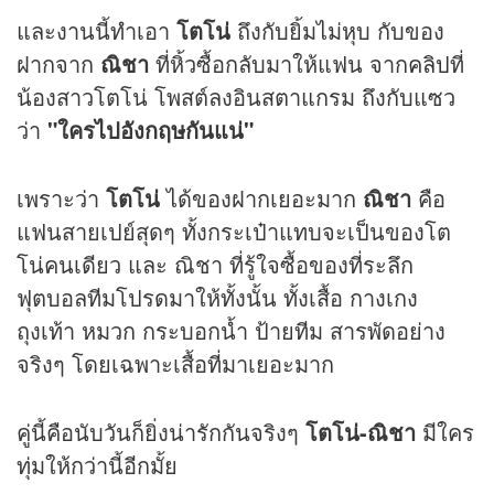
และงานนี้ทำเอา
โตโน่
ถึงกับยิ้มไม่หุบ กับของ
ฝากจาก
ณิชา
ที่หิ้วซื้อกลับมาให้แฟน จาก
คลิป
ที่
น้องสาวโตโน่ โพสต์ลงอินสตาแกรม ถึงกับแซว
ว่า
"ใครไปอังกฤษกันแน่"
เพราะว่า
โตโน่
ได้ของฝากเยอะมาก
ณิชา
คือ
แฟนสายเปย์สุดๆ ทั้งกระเป๋าแทบจะเป็นของโต
โน่คนเดียว และ ณิชา ที่รู้ใจซื้อของที่ระลึก
ฟุตบอลทีมโปรดมาให้ทั้งนั้น ทั้งเสื้อ กางเกง
ถุงเท้า หมวก กระบอกน้ำ ป้ายทีม สารพัดอย่าง
จริงๆ โดยเฉพาะเสื้อที่มาเยอะมาก
คู่นี้คือนับวันก็ยิ่งน่ารักกันจริงๆ
โตโน่-ณิชา
มีใคร
ทุ่มให้กว่านี้อีกมั้ย