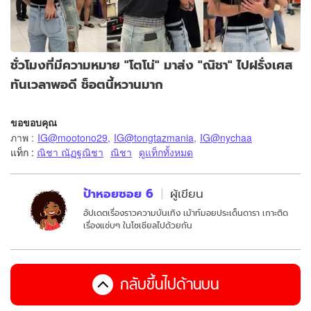
ชั่วโมงที่มีความหมาย "โตโน่" มาส่ง "ณิชา" ไปฝรั่งเศส
ทันเวลาพอดี ช็อตนี้หวานมาก
ขอขอบคุณ
ภาพ
:
IG@mootono29
,
IG@tongtazmania
,
IG@nychaa
แท็ก :
ณิชา ณัฏฐณิชา
ณิชา
ดูแท็กทั้งหมด
ป้าหอยซอย 6
ผู้เขียน
อัปเดตเรื่องราวความบันเทิง เม้าท์มอยประเด็นดารา เกาะติด
เรื่องแซ่บๆ ในโซเชียลไปด้วยกัน
กลับขึ้นไปด้านบน