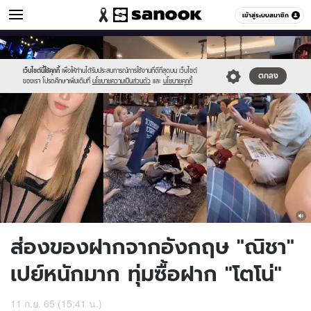
ข่าวบันเทิง
เข้าสู่ระบบสมาชิก
หมวดอื่นๆ
//s.isanook.com/ns/0/ud/1724/8622074/page.jpg
Sanook
//s.isanook.com/sr/0/images/logo-
600
60
new-
sanook.png
เว็บไซต์นี้ใช้คุกกี้
เพื่อให้ท่านได้รับประสบการณ์การใช้งานที่ดีที่สุดบน เว็บไซต์
ตกลง
ของเรา โปรดศึกษาเพิ่มเติมที่
นโยบายความเป็นส่วนตัว
และ
นโยบายคุกกี้
ส่องของฝากจากอังกฤษ "ณิชา"
เปย์หนักมาก ทุ่มซื้อฝาก "โตโน่"
11 ก.ย. 65 (15:41 น.)