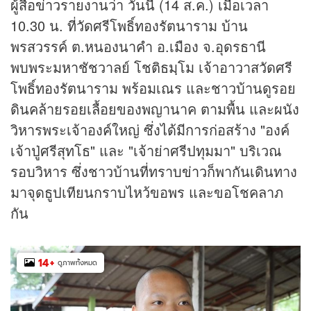
ผู้สื่อ
ข่าว
รายงานว่า วันนี้ (14 ส.ค.) เมื่อเวลา
10.30 น. ที่วัดศรีโพธิ์ทองรัตนาราม บ้าน
พรสวรรค์ ต.หนองนาคำ อ.เมือง จ.อุดรธานี
พบพระมหาชัชวาลย์ โชติธมฺโม เจ้าอาวาสวัดศรี
โพธิ์ทองรัตนาราม พร้อมเณร และชาวบ้านดูรอย
ดินคล้ายรอยเลื้อยของพญานาค ตามพื้น และผนัง
วิหารพระเจ้าองค์ใหญ่ ซึ่งได้มีการก่อสร้าง "องค์
เจ้าปู่ศรีสุทโธ" และ "เจ้าย่าศรีปทุมมา" บริเวณ
รอบวิหาร ซึ่งชาวบ้านที่ทราบ
ข่าว
ก็พากันเดินทาง
มาจุดธูปเทียนกราบไหว้ขอพร และขอโชคลาภ
กัน
14
+
ดูภาพทั้งหมด