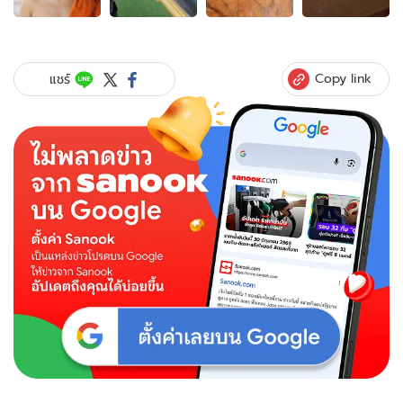
ของ
ขนลุก
ซู่
รอย
Copy link
แชร์
ประหลาด
คล้าย
"รอย
พญานาค"
ขึ้น
รอบ
วิหาร
พระเจ้า
องค์
ใหญ่