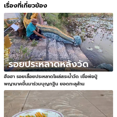
เรื่องที่เกี่ยวข้อง
ฮือฮา รอยเลื้อยประหลาดโผล่สระน้ำวัด เชื่อพ่อปู่
พญานาคขึ้นมาร่วมบุญกฐิน ยอดทะลุล้าน