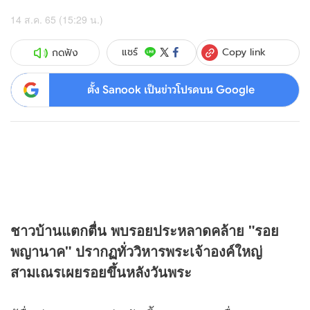
14 ส.ค. 65 (15:29 น.)
Copy link
แชร์
กดฟัง
ตั้ง Sanook เป็นข่าวโปรดบน Google
ชาวบ้านแตกตื่น พบรอยประหลาดคล้าย "รอย
พญานาค" ปรากฏทั่ววิหารพระเจ้าองค์ใหญ่
สามเณรเผยรอยขึ้นหลังวันพระ