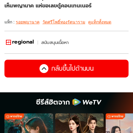
เห็นพญานาค แห่ขอเลขตู้คอนเทนเนอร์
แท็ก :
รอยพญานาค
วัดศรีโพธิ์ทองรัตนาราม
ดูแท็กทั้งหมด
สนับสนุนเนื้อหา
กลับขึ้นไปด้านบน
ซีรีส์ฮิตจาก