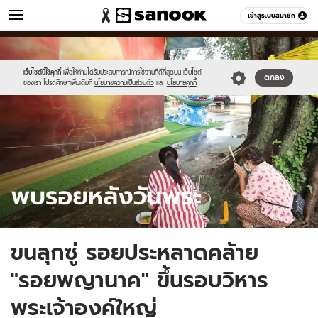
ข่าว
เข้าสู่ระบบสมาชิก
หมวดอื่นๆ
//s.isanook.com/ns/0/ud/1721/8607762/naka.jpg
Sanook
//s.isanook.com/sr/0/images/logo-
600
60
new-
sanook.png
เว็บไซต์นี้ใช้คุกกี้
เพื่อให้ท่านได้รับประสบการณ์การใช้งานที่ดีที่สุดบน เว็บไซต์
ตกลง
ของเรา โปรดศึกษาเพิ่มเติมที่
นโยบายความเป็นส่วนตัว
และ
นโยบายคุกกี้
ขนลุกซู่ รอยประหลาดคล้าย
"รอยพญานาค" ขึ้นรอบวิหาร
พระเจ้าองค์ใหญ่