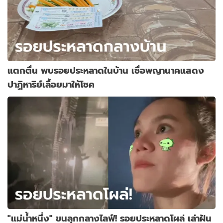
แตกตื่น พบรอยประหลาดในบ้าน เชื่อพญานาคแสดง
ปาฏิหาริย์เลื้อยมาให้โชค
"แม่น้ำหนึ่ง" ขนลุกกลางไลฟ์! รอยประหลาดโผล่ เล่าฝัน