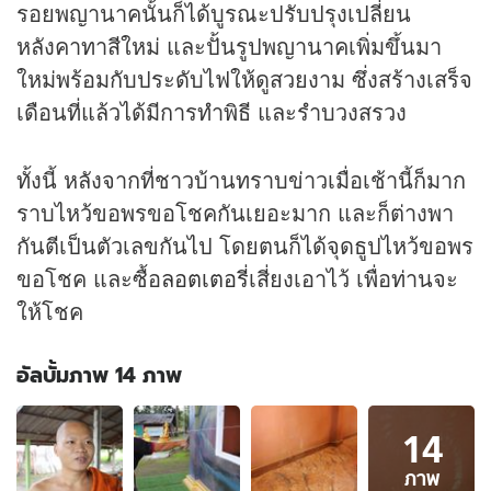
รอยพญานาคนั้นก็ได้บูรณะปรับปรุงเปลี่ยน
หลังคาทาสีใหม่ และปั้นรูปพญานาคเพิ่มขึ้นมา
ใหม่พร้อมกับประดับไฟให้ดูสวยงาม ซึ่งสร้างเสร็จ
เดือนที่แล้วได้มีการทำพิธี และรำบวงสรวง
ทั้งนี้ หลังจากที่ชาวบ้านทราบข่าวเมื่อเช้านี้ก็มาก
ราบไหว้ขอพรขอโชคกันเยอะมาก และก็ต่างพา
กันตีเป็นตัวเลขกันไป โดยตนก็ได้จุดธูปไหว้ขอพร
ขอโชค และซื้อ
ลอตเตอรี่
เสี่ยงเอาไว้ เพื่อท่านจะ
ให้โชค
อัลบั้มภาพ 14 ภาพ
อัลบั้ม
14
ภาพ
14
ภาพ
ภาพ