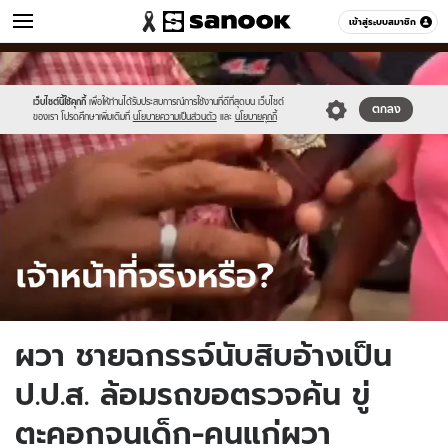
ข่าว
เข้าสู่ระบบสมาชิก
หมวดอื่นๆ
//s.isanook.com/ns/0/ud/1713/8565014/ri.jpg
Sanook
//s.isanook.com/sr/0/images/logo-
600
60
new-
sanook.png
เว็บไซต์นี้ใช้คุกกี้
เพื่อให้ท่านได้รับประสบการณ์การใช้งานที่ดีที่สุดบน เว็บไซต์
ตกลง
ของเรา โปรดศึกษาเพิ่มเติมที่
นโยบายความเป็นส่วนตัว
และ
นโยบายคุกกี้
ผวา ชายฉกรรจ์นับสิบอ้างเป็น
ป.ป.ส. ล้อมรถขอตรวจค้น ขู่
ตะคอกจนเด็ก-คนแก่ผวา