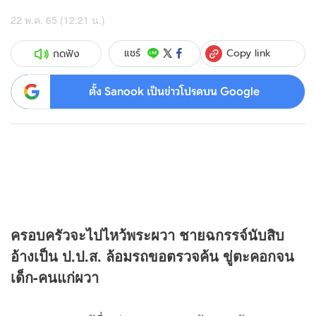
22 พ.ค. 65 (12:21 น.)
Copy link
แชร์
กดฟัง
ตั้ง Sanook เป็นข่าวโปรดบน Google
ครอบครัวจะไปไหว้พระผวา ชายฉกรรจ์นับสิบ
อ้างเป็น ป.ป.ส. ล้อมรถขอตรวจค้น ขู่ตะคอกจน
เด็ก-คนแก่ผวา