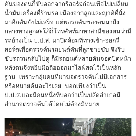
คันของตนก็ขับออกจากรีสอร์9ก่อนเพื่อไปเปลี่ยน
น้ำมันเครื่องที่ร้านรอ เนื่องจากลูกและญาติที่นั่ง
มาอีกคันยังไม่เสร็จ แต่พอรถคันของตนมาถึง
กลางทางลูกสะใภ้ก็โทรศัพท์มาหาสามีของตนว่ามี
รถอ้างเป็น ป.ป.ส. มาปิดล้อมที่ทางเข้า-ออกรี
สอร์ตเพื่อตรวจค้นรถยนต์คันที่ลูกชายขับ จึงรีบ
ขับรถวนกลับไปดู ก็มีรถยนต์หลายคันจอดปิดหน้า
หลังตนจึงหยิบมือถือออกมาไลฟ์สดไว้เป็นหลัก
ฐาน เพราะกลุ่มคนที่มาขอตรวจค้นไม่มีเอกสาร
หรือหมายค้นอะไรเลย บอกเพียงว่าเป็น
ป.ป.ส.และมีคนหนึ่งที่บอกว่าเป็นปลัดอำเภอมี
อำนาจตรวจค้นได้โดยไม่ต้องมีหมาย