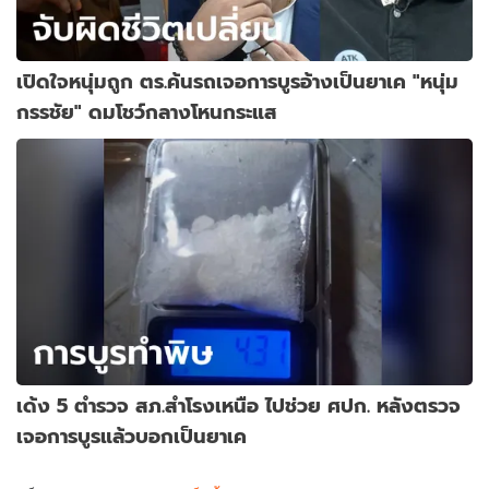
เปิดใจหนุ่มถูก ตร.ค้นรถเจอการบูรอ้างเป็นยาเค "หนุ่ม
กรรชัย" ดมโชว์กลางโหนกระแส
เด้ง 5 ตำรวจ สภ.สำโรงเหนือ ไปช่วย ศปก. หลังตรวจ
เจอการบูรแล้วบอกเป็นยาเค