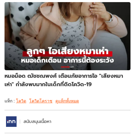
หมอม็อด ฒัชชณพงศ์ เตือนภัยอาการไอ "เสียงหมา
เห่า" กำลังพบมากในเด็กที่ติดโควิด-19
แท็ก :
โควิด
โควิดโคราช
ดูแท็กทั้งหมด
สนับสนุนเนื้อหา