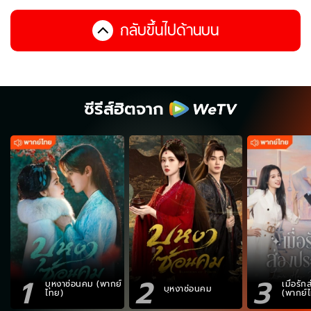
กลับขึ้นไปด้านบน
ซีรีส์ฮิตจาก
1
2
3
บุหงาซ่อนคม (พากย์
เมื่อรั
บุหงาซ่อนคม
ไทย)
(พากย์