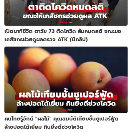
เปิดนาทีชีวิต ตาวัย 73 ติดโควิด ล้มหมดสติ ขณะขอ
เภสัชกรช่วยดูผลตรวจ ATK (มีคลิป)
คนไทยรู้จักดี "ผลไม้" คุณสมบัติเทียบชั้นซูเปอร์ฟู้ด
ล้างปอดได้เยี่ยม กินยิ่งดีช่วงโควิด