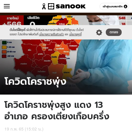
ข่าว
เข้าสู่ระบบสมาชิก
หมวดอื่นๆ
//s.isanook.com/ns/0/ud/1704/8520270/korat.jpg
Sanook
//s.isanook.com/sr/0/images/logo-
600
60
new-
sanook.png
เว็บไซต์นี้ใช้คุกกี้
เพื่อให้ท่านได้รับประสบการณ์การใช้งานที่ดีที่สุดบน เว็บไซต์
ตกลง
ของเรา โปรดศึกษาเพิ่มเติมที่
นโยบายความเป็นส่วนตัว
และ
นโยบายคุกกี้
โควิดโคราชพุ่งสูง แดง 13
อำเภอ ครองเตียงเกือบครึ่ง
19 ก.พ. 65 (15:02 น.)