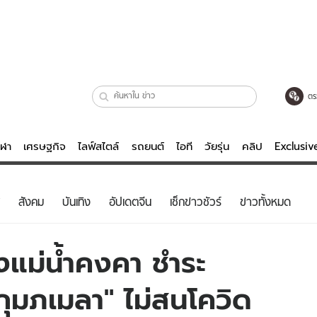
ตร
ีฬา
เศรษฐกิจ
ไลฟ์สไตล์
รถยนต์
ไอที
วัยรุ่น
คลิป
Exclusi
ตรวจหวย
ไลฟ์สไตล์
บันเทิงค
สังคม
บันเทิง
อัปเดตจีน
เช็กข่าวชัวร์
ข่าวทั้งหมด
ผู้หญิง
หนัง-ละคร
ผู้ชาย
เพลง
ลงแม่น้ำคงคา ชำระ
ย
วัยรุ่น
เกมส์
ุมภเมลา" ไม่สนโควิด
ไอที
คลิป
รถยนต์
พอดแคสต์