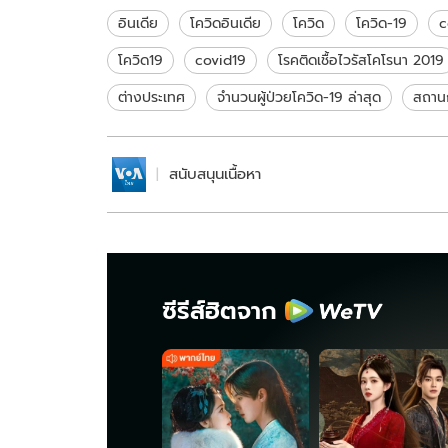
คว้าตัววุ่น
อินเดีย
โควิดอินเดีย
โควิด
โควิด-19
c
โควิด19
covid19
โรคติดเชื้อไวรัสโคโรนา 2019
ต่างประเทศ
จำนวนผู้ป่วยโควิด-19 ล่าสุด
สถาน
สนับสนุนเนื้อหา
ซีรีส์ฮิตจาก