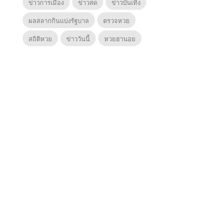
ข่าวการเมือง
ข่าวสด
ข่าวบันเทิง
ผลสลากกินแบ่งรัฐบาล
ตรวจหวย
สถิติหวย
ข่าววันนี้
หวยฮานอย