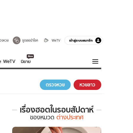
เข้าสู่ระบบสมาชิก
วจหวย
ขูดเลขนำโชค
WeTV
ve WeTV
นิยาย
รบรส
ความรู้รอบตัว
ตรวจหวย
หวยลาว
ฮาวทู
กูรู-รอบรู้
เรื่องฮอตในรอบสัปดาห์
เรื่อง
ของ
หมวด
ต่างประเทศ
ฮอต
ใน
รอบ