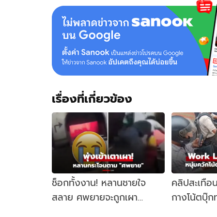
เรื่องที่เกี่ยวข้อง
ช็อกทั้งงาน! หลานชายใจ
คลิปสะเทือ
สลาย ศพยายจะถูกเผา
กางโน้ตบุ
"กระโจนลงเตาตาม" ญาติปรี่
ติดไฟแดงแค