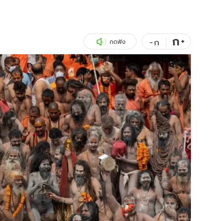
สุขภาพ
ดูทีวี
เที่ยว-กิน
WeTV
ก
+
-
ก
กดฟัง
Tasteful Thailand
Exclusive
Sanook Choice
นิยาย
ยลได้ที่
ร่วมงานกับเ