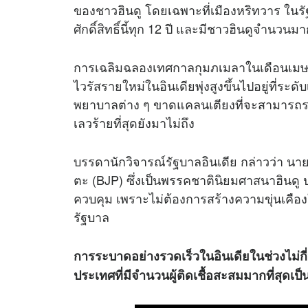
ของชาวฮินดู โดยเฉพาะที่เมืองหริทวาร ในรัฐ
ศักดิ์สิทธิ์นี้ทุก 12 ปี และมีชาวฮินดูจำนว
การเฉลิมฉลองเทศกาลกุมภเมลาในเดือนเมษายนป
ไวรัสรายใหม่ในอินเดียพุ่งสูงขึ้นไปอยู่ที่ระด
พยาบาลต่าง ๆ ขาดแคลนเตียงที่จะสามารถรองรั
เลวร้ายที่สุดยังมาไม่ถึง
บรรดานักวิจารณ์รัฐบาลอินเดีย กล่าวว่า 
ตะ (BJP) ซึ่งเป็นพรรคชาตินิยมศาสนาฮินดู ป
ควบคุม เพราะไม่ต้องการสร้างความขุ่นเคือง
รัฐบาล
การระบาดอย่างรวดเร็วในอินเดียในช่วงไม่กี่
ประเทศที่มีจำนวนผู้ติดเชื้อสะสมมากที่สุดเป็