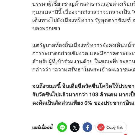
บรรดาผู้เชี่ยวชาญด้านสาธารณสุขต่างเรียกร
กุมภเมลาปีนี้ เนื่องจากกังวลว่าจะกลายเป็น “
เดินทางไปยังเมืองหริทวาร รัฐอุตตราขัณฑ์ 
ของพวกเขา
แต่รัฐบาลท้องถิ่นเมืองหริทวารยังคงเดินหน
การระบาดอย่างเข้มงวด และมีการลดระยะเว
สำหรับผู้ที่เข้าร่วมงานด้วย ในขณะที่ประธาน
กล่าวว่า “ความศรัทธาในพระเจ้าจะเอาชนะคว
จนถึงขณะนี้ อินเดียฉีดวัคซีน
โควิด
ให้ประชา
รับวัคซีนไปแล้วมากกว่า 103 ล้านคน มากเป
คงคิดเป็นสัดส่วนเพียง 6% ของประชากรอินเด
แชร์เรื่องนี้
Copy link