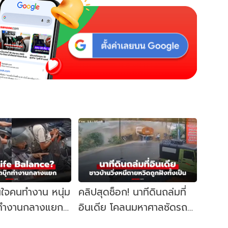
นใจคนทำงาน หนุ่ม
คลิปสุดช็อก! นาทีดินถล่มที่
๊กทำงานกลางแยก
อินเดีย โคลนมหาศาลซัดรถ
่ 5 นาที
บรรทุกน้ำมัน คนวิ่งหนีตาย