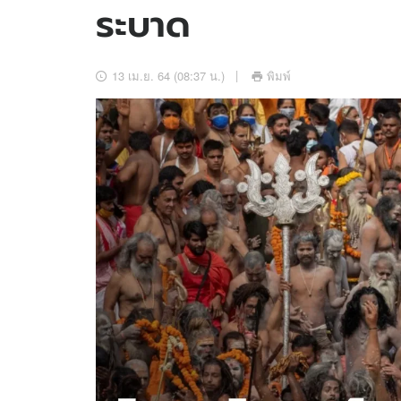
ระบาด
อัปเดตจีน
เช็กข่าวชัวร์
13 เม.ย. 64 (08:37 น.)
พิมพ์
ติดตามสนุกโซเชี
ดาวน์โหลดสนุกแอปฟรี
สงวนลิขสิทธิ์ ©
2569
บริษัท อิมเมจ ฟิวเจอร์ (ประเทศไทย) จำกัด