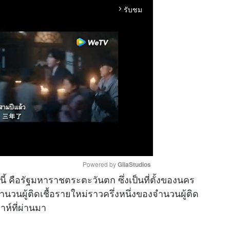
รับชม
arrow_forward_ios
Powered by 
GliaStudios
ขณะนี้ คือรัฐมหาราชตระตะวันตก ซึ่งเป็นที่ตั้งของนคร
จำนวนผู้ติดเชื้อรายใหม่ราวครึ่งหนึ่งของจำนวนผู้ติด
M
ดาห์ที่ผ่านมา
u
t