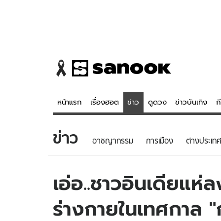
หน้าแรก
เรื่องฮอต
ข่าว
ดูดวง
ข่าวบันเทิง
ก
ข่าว
ข่าว
ดูดวง - 
อาชญากรรม
การเมือง
ต่างประเทศ
เรื่องฮอต
ดูดวง
ข่าว
หวยไทย
เอ่อ..ชาวอินเดียแห่
ข่าวบันเทิง
สถิติหวยไท
ร่างกายในเทศกาล "ก
ข่าวกีฬา
หวยลาว
ข่าวเศรษฐกิจ