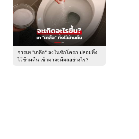
สัปดาห์
ของ
หมวด
ต่าง
 WeTV
ประเทศ
การเท "เกลือ" ลงในชักโครก ปล่อยทิ้ง
ไว้ข้ามคืน เช้ามาจะมีผลอย่างไร?
ติดต่อโฆษณา
tencentthbd
sales@tencent.co.th
รา
ร้องเรียนเนื้อหาไม่เหมาะสม
แนะนำติชม แจ้งปัญหาการใช้งาน