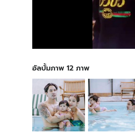
อัลบั้มภาพ 12 ภาพ
อัลบั้ม
ภาพ
12
ภาพ
ของ
"ใบ
เตย"
ส่าย
สะ