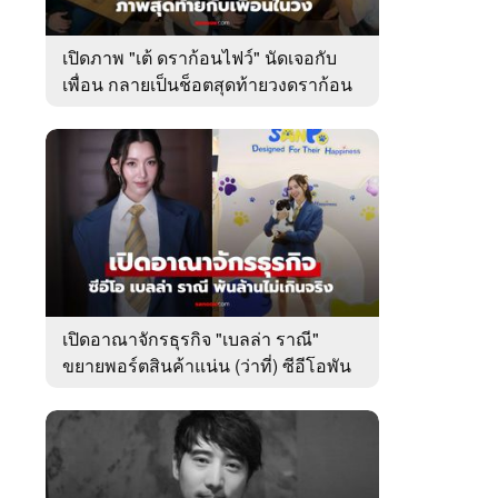
เปิดภาพ "เต้ ดราก้อนไฟว์" นัดเจอกับ
เพื่อน กลายเป็นช็อตสุดท้ายวงดราก้อน
ไฟว์
เปิดอาณาจักรธุรกิจ "เบลล่า ราณี"
ขยายพอร์ตสินค้าแน่น (ว่าที่) ซีอีโอพัน
ล้านเคียงข้าง "วิล ชวิณ"