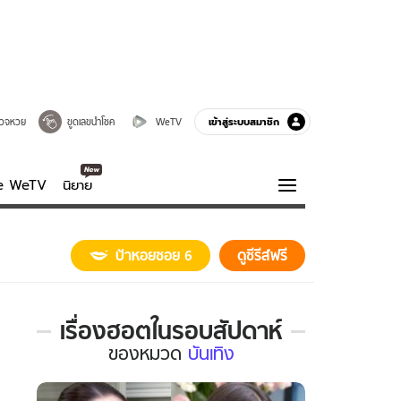
เข้าสู่ระบบสมาชิก
วจหวย
ขูดเลขนำโชค
WeTV
ve WeTV
นิยาย
รบรส
ความรู้รอบตัว
ป้าหอยซอย 6
ดูซีรีส์ฟรี
ฮาวทู
กูรู-รอบรู้
เรื่องฮอตในรอบสัปดาห์
เรื่อง
ของ
หมวด
บันเทิง
ฮอต
ใน
รอบ