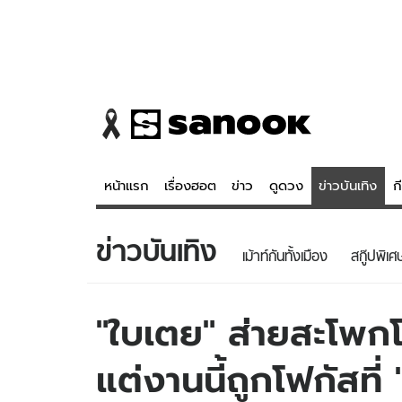
หน้าแรก
เรื่องฮอต
ข่าว
ดูดวง
ข่าวบันเทิง
ก
ข่าวบันเทิง
ข่าว
ดูดวง - 
เม้าท์กันทั้งเมือง
สกู๊ปพิเศ
เรื่องฮอต
ดูดวง
ข่าว
หวยไทย
"ใบเตย" ส่ายสะโพกโช
ข่าวบันเทิง
สถิติหวยไท
แต่งานนี้ถูกโฟกัสที่
ข่าวกีฬา
หวยลาว
ข่าวเศรษฐกิจ