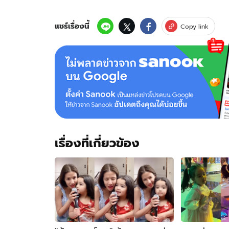
โพก
โชว์
ส
แชร์เรื่องนี้
Copy link
เต็ป
แดน
ซ์
เต็ม
ที่
แต่
งาน
นี้
ถูก
โฟกัส
เรื่องที่เกี่ยวข้อง
ที่
"ดี
เจ
แมน"
เต็มๆ