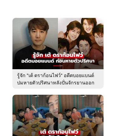
รู้จัก "เต้ ดราก้อนไฟว์" อดีตบอยแบนด์
ปมหายตัวปริศนาหลังปั่นจักรยานออก
จากบ้านพัก