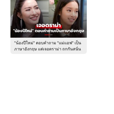
สัปดาห์
ของ
หมวด
บันเทิง
 WeTV
"น้องปีใหม่" ตอบคำถาม "แม่แอฟ" เป็น
ภาษาอังกฤษ แต่เจอดราม่า ถกกันสนั่น
ติดต่อโฆษณา
tencentthbd
sales@tencent.co.th
รา
ร้องเรียนเนื้อหาไม่เหมาะสม
แนะนำติชม แจ้งปัญหาการใช้งาน