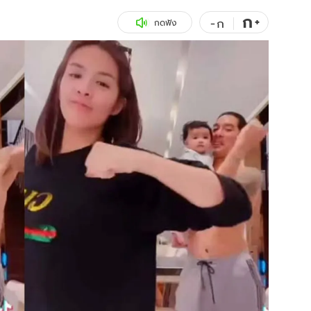
ก
สุขภาพ
+
ดูทีวี
-
ก
กดฟัง
เที่ยว-กิน
WeTV
Tasteful Thailand
Exclusive
Sanook Choice
นิยาย
ยลได้ที่
ร่วมงานกับเ