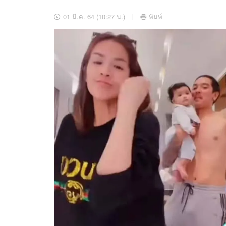
อัปเดตจีน
01 มี.ค. 64 (10:27 น.)
พิมพ์
เช็กข่าวชัวร์
ติดตามสนุกโซเชี
ดาวน์โหลดสนุกแอปฟรี
สงวนลิขสิทธิ์ ©
2569
บริษัท อิมเมจ ฟิวเจอร์ (ประเทศไทย) จำกัด