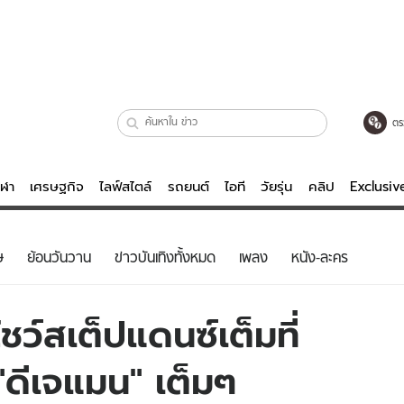
ตร
ีฬา
เศรษฐกิจ
ไลฟ์สไตล์
รถยนต์
ไอที
วัยรุ่น
คลิป
Exclusi
ตรวจหวย
ไลฟ์สไตล์
บันเทิงค
ษ
ย้อนวันวาน
ข่าวบันเทิงทั้งหมด
เพลง
หนัง-ละคร
ผู้หญิง
หนัง-ละคร
ผู้ชาย
เพลง
ว์สเต็ปแดนซ์เต็มที่
ย
วัยรุ่น
เกมส์
 "ดีเจแมน" เต็มๆ
ไอที
คลิป
รถยนต์
พอดแคสต์