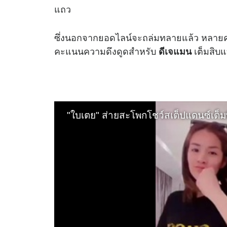
แถว
ซึ่งนอกจากยอดไลน์จะถล่มทลายแล้ว หลายคน
คะแนนความดึงดูดสำหรับ
เต็มสิบแ
ดีเจแมน