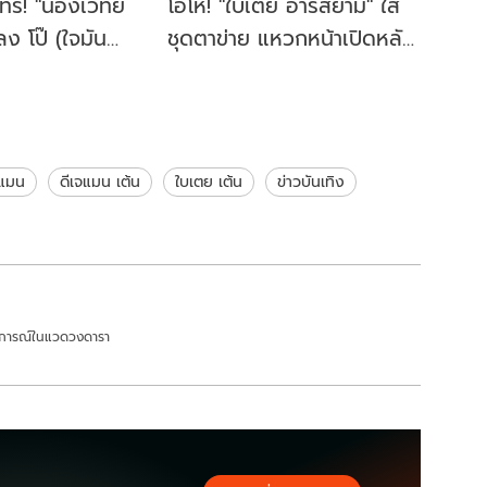
ร่! "น้องเวทย์
โอ้โห! "ใบเตย อาร์สยาม" ใส่
ง โป๊ (ใจมัน
ชุดตาข่าย แหวกหน้าเปิดหลัง
แม่ใบเตย ท่าเป๊ะ
หันมุมไหนก็ว้าวหมด
จแมน
ดีเจแมน เต้น
ใบเตย เต้น
ข่าวบันเทิง
ถานการณ์ในแวดวงดารา