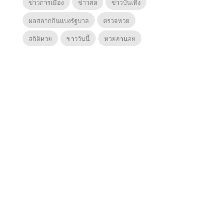
ข่าวการเมือง
ข่าวสด
ข่าวบันเทิง
ผลสลากกินแบ่งรัฐบาล
ตรวจหวย
สถิติหวย
ข่าววันนี้
หวยฮานอย