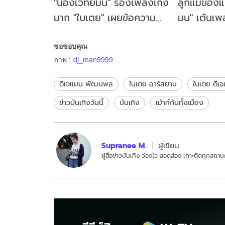
"น้องเวทย์มน" ร้องเพลงเก่ง
ลูกแม่ของแท
มาก "ใบเตย" เผยข้อความ
มน" เต้นเพล
แท็กตรงถึง "ดีเจแมน"
เพรียว) ของ
ขอขอบคุณ
มาก
ภาพ
:
dj_man9999
ดีเจแมน พัฒนพล
ใบเตย อาร์สยาม
ใบเตย ดีเ
ข่าวบันเทิงวันนี้
บันเทิง
เม้าท์กันทั้งเมือง
Supranee M.
ผู้เขียน
ผู้สื่อข่าวบันเทิง ว่องไว สอดส่อง เกาะติดทุกส