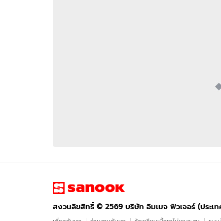
อัปเดตจีน
เช็กข่าวชัวร์
ติดตามสนุกโซเชี
ดาวน์โหลดสนุกแอปฟรี
สงวนลิขสิทธิ์ ©
2569
บริษัท อิมเมจ ฟิวเจอร์ (ประเทศไทย) จำกัด
สงวนลิขสิทธิ์ ©
2569
บริษัท อิมเมจ ฟิวเจอร์ (ประเ