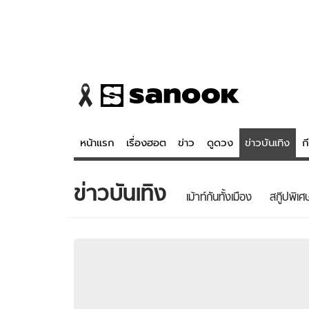
หน้าแรก
เรื่องฮอต
ข่าว
ดูดวง
ข่าวบันเทิง
ก
ข่าวบันเทิง
ข่าว
ดูดวง - 
เม้าท์กันทั้งเมือง
สกู๊ปพิเศ
เรื่องฮอต
ดูดวง
ข่าว
หวยไทย
ข่าวบันเทิง
สถิติหวยไท
ข่าวกีฬา
หวยลาว
ข่าวเศรษฐกิจ