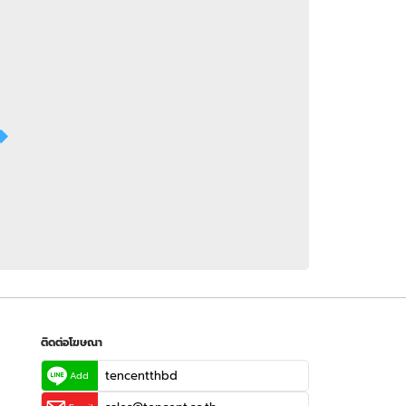
 WeTV
ติดต่อโฆษณา
tencentthbd
sales@tencent.co.th
รา
ร้องเรียนเนื้อหาไม่เหมาะสม
แนะนำติชม แจ้งปัญหาการใช้งาน
ติดต่อโฆษณา
tencentthbd
Add