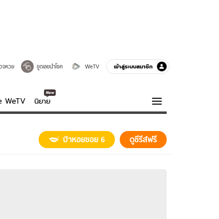
เข้าสู่ระบบสมาชิก
วจหวย
ขูดเลขนำโชค
WeTV
ve WeTV
นิยาย
รบรส
ความรู้รอบตัว
ป้าหอยซอย 6
ดูซีรีส์ฟรี
ฮาวทู
กูรู-รอบรู้