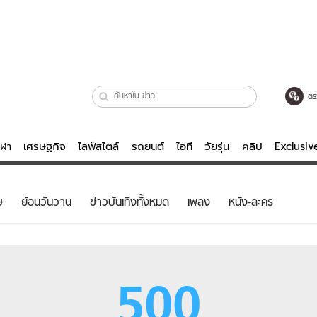
ตร
ีฬา
เศรษฐกิจ
ไลฟ์สไตล์
รถยนต์
ไอที
วัยรุ่น
คลิป
Exclusi
ตรวจหวย
ไลฟ์สไตล์
บันเทิงค
ษ
ย้อนวันวาน
ข่าวบันเทิงทั้งหมด
เพลง
หนัง-ละคร
ผู้หญิง
หนัง-ละคร
ผู้ชาย
เพลง
ย
วัยรุ่น
เกมส์
500
ไอที
คลิป
รถยนต์
พอดแคสต์