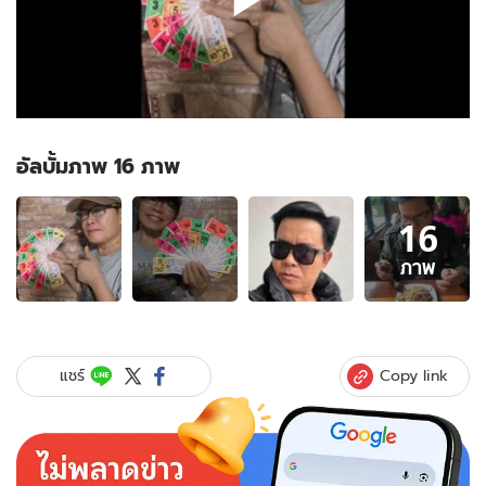
อัลบั้มภาพ 16 ภาพ
อัลบั้ม
16
ภาพ
16
ภาพ
ภาพ
ของ
มา
แล้ว!
เลข
Copy link
แชร์
เด็ด
"มนต์
สิทธิ์"
ดัก
ทาง