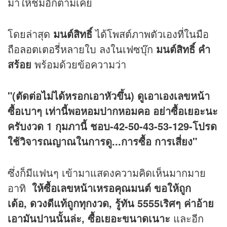
มาให้ชมอีกตามเคย
โดยล่าสุด
มนต์สิทธิ์
ได้โพสต์ภาพตัวเองที่ในมือ
ถือ
ลอตเตอรี่
หลายใบ ลงในเฟซบุ๊ก
มนต์สิทธิ์ คำ
สร้อย
พร้อมด้วยข้อความว่า
"(ตัดต่อไม่ได้หรอกเอาหัวขึ้น) ดูเอาเองเลขหน้า
ซื้อเบาๆ เท่านี้พอหอมปากหอมคอ อย่าซื้อเยอะนะ
ครับงวด 1 กุมภานี้
ชอบ-42-50-43-53-129-โปรด
ใช้วิจารณญาณในการดู...การซื้อ การเสี่ยง"
ซึ่งก็มีแฟนๆ เข้ามาแสดงความคิดเห็นมากมาย
อาทิ
ให้ซื้อเลขหน้าเหรอคุณมนต์ ขอให้ถูก
เด้อ, ดวงดีแท้ถูกทุกงวด, รู้ทัน 5555เริศๆ ค่าอ้าย
เอามันปานนั้นล่ะ, ซื้อเยอะขนาดเนาะ
และอีก