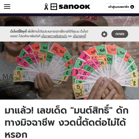
ข่าวบันเทิง
เข้าสู่ระบบสมาชิก
หมวดอื่นๆ
//s.isanook.com/ns/0/ud/1668/8343890/cover.jpg
Sanook
//s.isanook.com/sr/0/images/logo-
600
60
new-
sanook.png
เว็บไซต์นี้ใช้คุกกี้
เพื่อให้ท่านได้รับประสบการณ์การใช้งานที่ดีที่สุดบน เว็บไซต์
ตกลง
ของเรา โปรดศึกษาเพิ่มเติมที่
นโยบายความเป็นส่วนตัว
และ
นโยบายคุกกี้
มาแล้ว! เลขเด็ด "มนต์สิทธิ์" ดัก
ทางมิจฉาชีพ งวดนี้ตัดต่อไม่ได้
หรอก