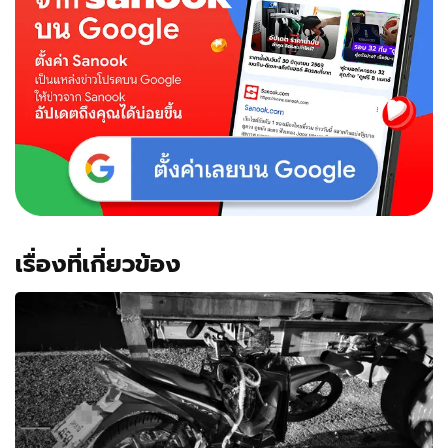
5
เมตร
เลื้อย
เข้า
บ้าน
เชื่อ
งู
เจ้า
ที่มา
ให้
โชค
เรื่องที่เกี่ยวข้อง