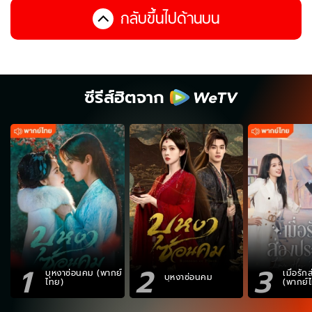
กลับขึ้นไปด้านบน
ซีรีส์ฮิตจาก
1
2
3
บุหงาซ่อนคม (พากย์
เมื่อรั
บุหงาซ่อนคม
ไทย)
(พากย์