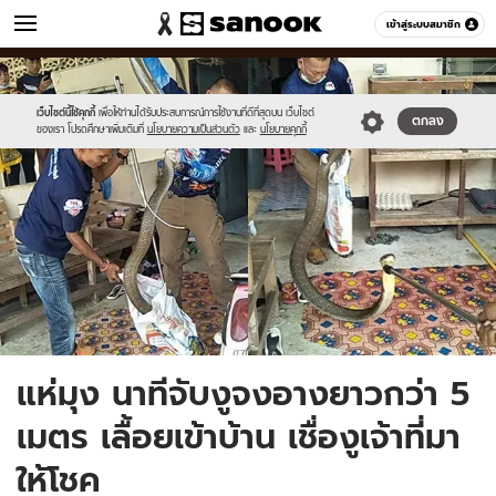
ข่าว
เข้าสู่ระบบสมาชิก
หมวดอื่นๆ
//s.isanook.com/ns/0/ud/1668/8341922/snake.jpg
Sanook
//s.isanook.com/sr/0/images/logo-
600
60
new-
sanook.png
เว็บไซต์นี้ใช้คุกกี้
เพื่อให้ท่านได้รับประสบการณ์การใช้งานที่ดีที่สุดบน เว็บไซต์
ตกลง
ของเรา โปรดศึกษาเพิ่มเติมที่
นโยบายความเป็นส่วนตัว
และ
นโยบายคุกกี้
แห่มุง นาทีจับงูจงอางยาวกว่า 5
เมตร เลื้อยเข้าบ้าน เชื่องูเจ้าที่มา
ให้โชค