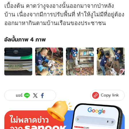
เบื้องต้น คาดว่างูจงอางนั้นออกมาจากป่าหลัง
บ้าน เนื่องจากมีการปรับพื้นที่ ทำให้งูไม่มีที่อยู่ต้อง
ออกมาหากินตามบ้านเรือนของประชาชน
อัลบั้มภาพ 4 ภาพ
อัลบั้ม
ภาพ
4
ภาพ
ของ
แห่
มุง
นาที
Copy link
แชร์
จับ
งู
จงอาง
ยาว
กว่า