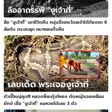
ลือ "งูเจ้าที่" เอาชีวิตคืน หนุ่มขี่จยย.ไถลเข้าใต้ท้องรถ 6
ล้อดับ ตร.ขนลุก หมาหอนทั้งคืน
ตัวนี้ใหญ่สุด!!! หลวงพี่สะดุ้งโหยง ตัดหญ้าเจอเหลือม
ยักษ์ เชื่อ "งูเจ้าที่" คอหวยได้เลข 3 ตัว