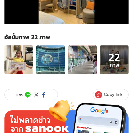
อัลบั้มภาพ 22 ภาพ
อัลบั้ม
22
ภาพ
22
ภาพ
ภาพ
ของ
"น้อง
มียา"
พา
Copy link
แชร์
"แม่
กระแต"
ดวง
ดี
ถูก
ลอตเตอรี่