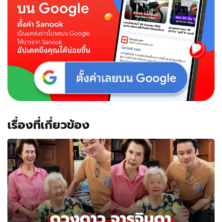
รางวัล
ที่
1
โชว์
หลัก
ฐาน
ดวง
เฮง
เรื่องที่เกี่ยวข้อง