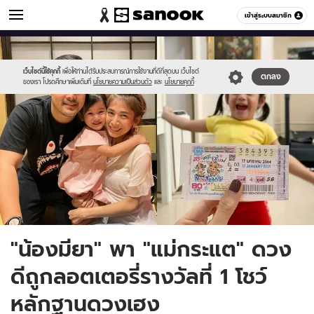
ข่าวบันเทิง
เข้าสู่ระบบสมาชิก
หมวดอื่นๆ
//s.isanook.com/ns/0/ud/1668/8340586/page.jpg
Sanook
//s.isanook.com/sr/0/images/logo-
600
60
new-
sanook.png
เว็บไซต์นี้ใช้คุกกี้
เพื่อให้ท่านได้รับประสบการณ์การใช้งานที่ดีที่สุดบน เว็บไซต์
ตกลง
ของเรา โปรดศึกษาเพิ่มเติมที่
นโยบายความเป็นส่วนตัว
และ
นโยบายคุกกี้
"น้องมียา" พา "แม่กระแต" ดวง
ดีถูกลอตเตอรี่รางวัลที่ 1 โชว์
หลักฐานดวงเฮง