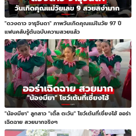
"ดวงดาว จารุจินดา" ภาพวันเกิดคุณแม่ในวัย 97 ปี
แฟนคลับรู้ต้นฉบับความสวยแล้ว
"น้องมียา" ลูกสาว "เติ้ล ตะวัน" โชว์เต้นที่เซี่ยงไฮ้ ออร่า
เฉิดฉาย สวยมากจริงๆ