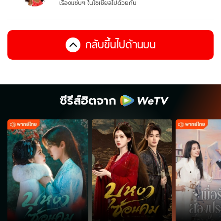
เรื่องแซ่บๆ ในโซเชียลไปด้วยกัน
กลับขึ้นไปด้านบน
ซีรีส์ฮิตจาก