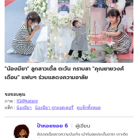
"น้องมียา" ลูกสาวเติ้ล ตะวัน กราบลา "คุณยายวงศ์
เดือน" แฟนๆ ร่วมแสดงความอาลัย
ขอขอบคุณ
ภาพ
:
IG@katare
แท็ก :
น้องมียา
น้องมียา ถูกลอตเตอรี่
ดูแท็กทั้งหมด
ป้าหอยซอย 6
ผู้เขียน
อัปเดตเรื่องราวความบันเทิง เม้าท์มอยประเด็นดารา เกาะติด