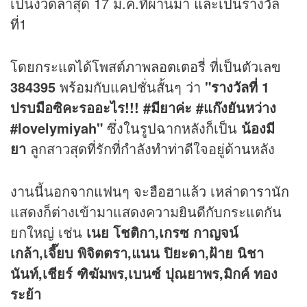
เป็นงวดล่าสุด 17 ม.ค.ที่ผ่านมา และเป็นรางวัล
ที่1
โดยกระแตได้โพสต์ภาพ
ลอตเตอรี่
ที่เป็นตัวเลข
384395
พร้อมกับแคปชั่นสั้นๆ ว่า
"
รางวัลที่ 1
ปรบมือซิคะรออะไร!!! #มียาค่ะ #แก๊งยันหว่าง
#lovelymiyah"
ซึ่งในรูปฉากหลังก็เป็น
น้องมี
ยา
ลูกสาวสุดที่รักที่กำลังทำท่าดีใจอยู่ด้านหลัง
งานนี้นอกจากแฟนๆ จะฮือฮาแล้ว เหล่าดารานัก
แสดงก็ต่างเข้ามาแสดงความยินดีกับกระแตกัน
ยกใหญ่ เช่น
เนย โชติกา,เกรซ กาญจน์
เกล้า,เจี๊ยบ พิจิตตรา,แนน ปิยะดา,ฝ้าย นิชา
นันท์,เชียร์ ฑิฆัมพร,เบนซ์ ปุณยาพร,มิกค์ ทอง
ระย้า