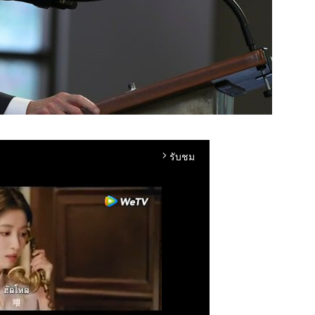
รับชม
arrow_forward_ios