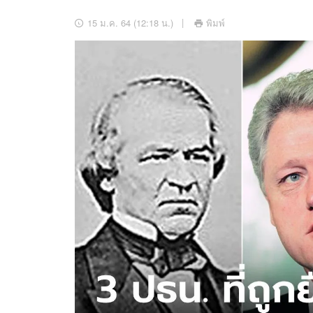
อัปเดตจีน
15 ม.ค. 64 (12:18 น.)
พิมพ์
เช็กข่าวชัวร์
ติดตามสนุกโซเชี
ดาวน์โหลดสนุกแอปฟรี
สงวนลิขสิทธิ์ ©
2569
บริษัท อิมเมจ ฟิวเจอร์ (ประเทศไทย) จำกัด