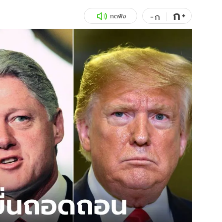
ก
สุขภาพ
+
ดูทีวี
-
ก
กดฟัง
เที่ยว-กิน
WeTV
Tasteful Thailand
Exclusive
Sanook Choice
นิยาย
ยลได้ที่
ร่วมงานกับเ