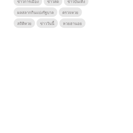
ข่าวการเมือง
ข่าวสด
ข่าวบันเทิง
ผลสลากกินแบ่งรัฐบาล
ตรวจหวย
สถิติหวย
ข่าววันนี้
หวยฮานอย