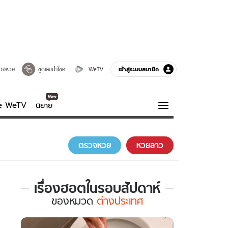
เข้าสู่ระบบสมาชิก
วจหวย
ขูดเลขนำโชค
WeTV
ve WeTV
นิยาย
รบรส
ความรู้รอบตัว
ตรวจหวย
หวยลาว
ฮาวทู
กูรู-รอบรู้
เรื่องฮอตในรอบสัปดาห์
เรื่อง
ของ
หมวด
ต่างประเทศ
ฮอต
ใน
รอบ