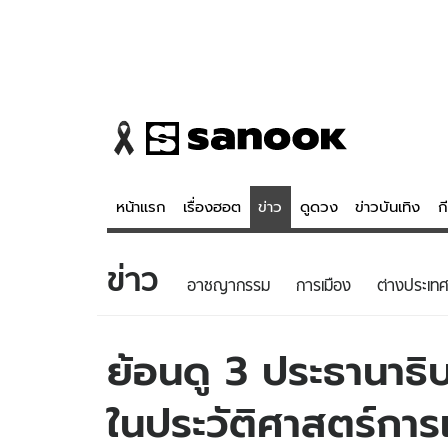
หน้าแรก
เรื่องฮอต
ข่าว
ดูดวง
ข่าวบันเทิง
ก
ข่าว
ข่าว
ดูดวง - 
อาชญากรรม
การเมือง
ต่างประเทศ
เรื่องฮอต
ดูดวง
ข่าว
หวยไทย
ย้อนดู 3 ประธานาธิบ
ข่าวบันเทิง
สถิติหวยไท
ในประวัติศาสตร์การ
ข่าวกีฬา
หวยลาว
ข่าวเศรษฐกิจ