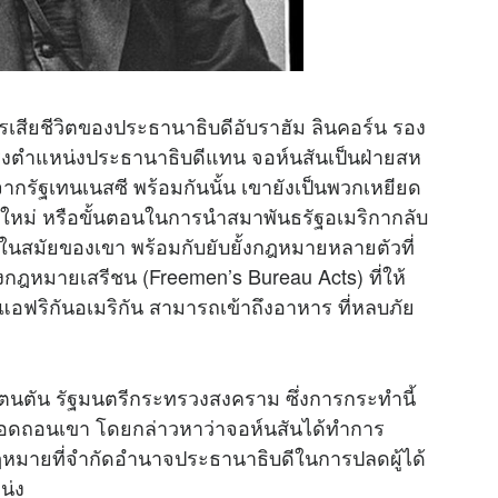
สียชีวิตของประธานาธิบดีอับราฮัม ลินคอร์น รอง
ดำรงตำแหน่งประธานาธิบดีแทน จอห์นสันเป็นฝ่ายสห
ัฐเทนเนสซี พร้อมกันนั้น เขายังเป็นพวกเหยียด
างใหม่ หรือขั้นตอนในการนำสมาพันธรัฐอเมริกากลับ
นสมัยของเขา พร้อมกับยับยั้งกฎหมายหลายตัวที่
ึงกฎหมายเสรีชน (Freemen’s Bureau Acts) ที่ให้
อฟริกันอเมริกัน สามารถเข้าถึงอาหาร ที่หลบภัย
ตนตัน รัฐมนตรีกระทรวงสงคราม ซึ่งการกระทำนี้
อดถอนเขา โดยกล่าวหาว่าจอห์นสันได้ทำการ
ฎหมายที่จำกัดอำนาจประธานาธิบดีในการปลดผู้ได้
น่ง