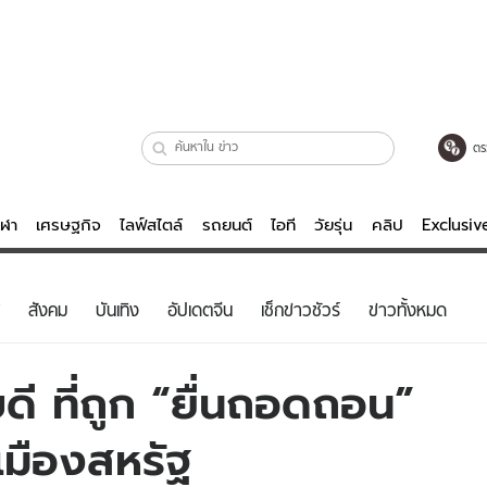
ตร
ีฬา
เศรษฐกิจ
ไลฟ์สไตล์
รถยนต์
ไอที
วัยรุ่น
คลิป
Exclusi
ตรวจหวย
ไลฟ์สไตล์
บันเทิงค
สังคม
บันเทิง
อัปเดตจีน
เช็กข่าวชัวร์
ข่าวทั้งหมด
ผู้หญิง
หนัง-ละคร
ผู้ชาย
เพลง
ดี ที่ถูก “ยื่นถอดถอน”
ย
วัยรุ่น
เกมส์
เมืองสหรัฐ
ไอที
คลิป
รถยนต์
พอดแคสต์