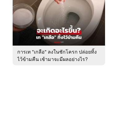
สัปดาห์
ของ
หมวด
ต่าง
 WeTV
ประเทศ
การเท "เกลือ" ลงในชักโครก ปล่อยทิ้ง
ไว้ข้ามคืน เช้ามาจะมีผลอย่างไร?
ติดต่อโฆษณา
tencentthbd
sales@tencent.co.th
รา
ร้องเรียนเนื้อหาไม่เหมาะสม
แนะนำติชม แจ้งปัญหาการใช้งาน