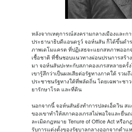
หลังจากเหตุการณ์สงครามกลางเมืองและการเ
ประธานาธิบดีแอนดรูว์ จอห์นสัน ก็ได้ขึ้น
ภาพเดโมแครต ที่ปฏิเสธจะแยกสหภาพออกจากร
เชื้อชาติ ที่ชื่นชอบแนวทางผ่อนปรนการสร้
มา จอห์นสันปะทะกับสภาคองเกรสหลายครั้งใ
เขารู้สึกว่าเป็นผลเสียต่อรัฐทางภาคใต้ รวมถ
ประชาชนรัฐทางใต้ที่พลัดถิ่น โดยเฉพาะชาวแ
ยารักษาโรค และที่ดิน
นอกจากนี้ จอห์นสันยังทำการปลดเอ็ดวิน สแ
ของเขาทำให้สภาคองเกรสไม่พอใจและยื่นถ
ละเมิดกฎหมาย Tenure of Office Act หรือก
รับการแต่งตั้งของรัฐบาลกลางออกจากตำแห