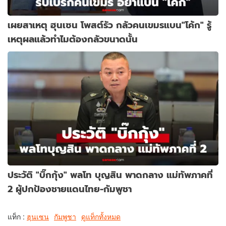
เผยสาเหตุ ฮุนเซน โพสต์รัว กลัวคนเขมรแบน"โค้ก" รู้
เหตุผลแล้วทำไมต้องกลัวขนาดนั้น
ประวัติ "บิ๊กกุ้ง" พลโท บุญสิน พาดกลาง แม่ทัพภาคที่
2 ผู้ปกป้องชายแดนไทย-กัมพูชา
แท็ก :
ฮุนเซน
กัมพูชา
ดูแท็กทั้งหมด