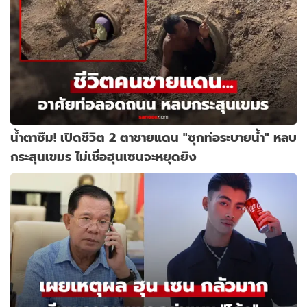
น้ำตาซึม! เปิดชีวิต 2 ตาชายแดน "ซุกท่อระบายน้ำ" หลบ
กระสุนเขมร ไม่เชื่อฮุนเซนจะหยุดยิง