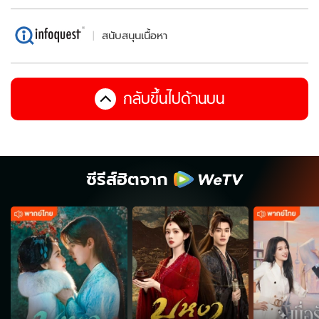
สนับสนุนเนื้อหา
กลับขึ้นไปด้านบน
ซีรีส์ฮิตจาก