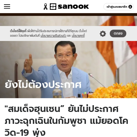
ข่าว
เข้าสู่ระบบสมาชิก
หมวดอื่นๆ
//s.isanook.com/ns/0/ud/1662/8311490/sanook_thumbnail_1200x720-
Sanook
//s.isanook.com/sr/0/images/logo-
600
60
2.jpg
new-
sanook.png
เว็บไซต์นี้ใช้คุกกี้
เพื่อให้ท่านได้รับประสบการณ์การใช้งานที่ดีที่สุดบน เว็บไซต์
ตกลง
ของเรา โปรดศึกษาเพิ่มเติมที่
นโยบายความเป็นส่วนตัว
และ
นโยบายคุกกี้
"สมเด็จฮุนเซน” ยันไม่ประกาศ
ภาวะฉุกเฉินในกัมพูชา แม้ยอดโค
วิด-19 พุ่ง