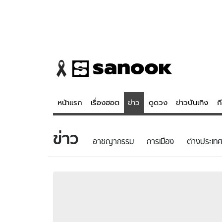
หน้าแรก
เรื่องฮอต
ข่าว
ดูดวง
ข่าวบันเทิง
ก
ข่าว
ข่าว
ดูดวง - 
อาชญากรรม
การเมือง
ต่างประเทศ
เรื่องฮอต
ดูดวง
ข่าว
หวยไทย
ข่าวบันเทิง
สถิติหวยไท
ข่าวกีฬา
หวยลาว
ข่าวเศรษฐกิจ