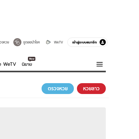
เข้าสู่ระบบสมาชิก
วจหวย
ขูดเลขนำโชค
WeTV
ve WeTV
นิยาย
รบรส
ความรู้รอบตัว
ตรวจหวย
หวยลาว
ฮาวทู
กูรู-รอบรู้