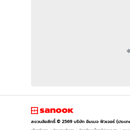
อัปเดตจีน
เช็กข่าวชัวร์
ติดตามสนุกโซเชี
ดาวน์โหลดสนุกแอปฟรี
สงวนลิขสิทธิ์ ©
2569
บริษัท อิมเมจ ฟิวเจอร์ (ประเทศไทย) จำกัด
สงวนลิขสิทธิ์ ©
2569
บริษัท อิมเมจ ฟิวเจอร์ (ประเ