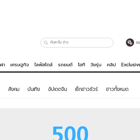
ตร
ีฬา
เศรษฐกิจ
ไลฟ์สไตล์
รถยนต์
ไอที
วัยรุ่น
คลิป
Exclusi
ตรวจหวย
ไลฟ์สไตล์
บันเทิงค
สังคม
บันเทิง
อัปเดตจีน
เช็กข่าวชัวร์
ข่าวทั้งหมด
ผู้หญิง
หนัง-ละคร
ผู้ชาย
เพลง
ย
วัยรุ่น
เกมส์
500
ไอที
คลิป
รถยนต์
พอดแคสต์