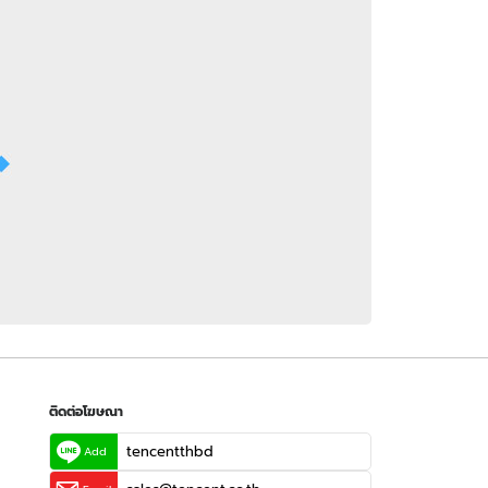
 WeTV
ติดต่อโฆษณา
tencentthbd
sales@tencent.co.th
รา
ร้องเรียนเนื้อหาไม่เหมาะสม
แนะนำติชม แจ้งปัญหาการใช้งาน
ติดต่อโฆษณา
tencentthbd
Add