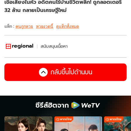
เชื่อเสียงในหัว อดีตคนไร้บ้านชีวิตพลิก! ถูกลอตเตอรี่
32 ล้าน กลายเป็นเศรษฐีใหม่
แท็ก :
คนถูกหวย
หวยงวดนี้
ดูแท็กทั้งหมด
สนับสนุนเนื้อหา
กลับขึ้นไปด้านบน
ซีรีส์ฮิตจาก