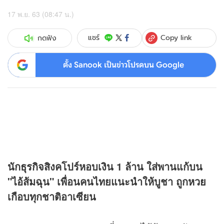
17 พ.ย. 63 (08:47 น.)
Copy link
แชร์
กดฟัง
ตั้ง Sanook เป็นข่าวโปรดบน Google
นัก
ธุรกิจ
สิงคโปร์หอบเงิน 1 ล้าน ใส่พานแก้บน
"ไอ้ส้มฉุน" เพื่อนคนไทยแนะนำให้บูชา ถูก
หวย
เกือบทุกชาติอาเซียน