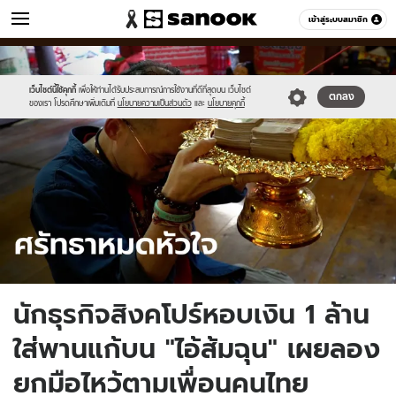
ข่าว
เข้าสู่ระบบสมาชิก
หมวดอื่นๆ
//s.isanook.com/ns/0/ud/1659/8298174/somchun.jpg
Sanook
//s.isanook.com/sr/0/images/logo-
600
60
new-
sanook.png
เว็บไซต์นี้ใช้คุกกี้
เพื่อให้ท่านได้รับประสบการณ์การใช้งานที่ดีที่สุดบน เว็บไซต์
ตกลง
ของเรา โปรดศึกษาเพิ่มเติมที่
นโยบายความเป็นส่วนตัว
และ
นโยบายคุกกี้
นักธุรกิจสิงคโปร์หอบเงิน 1 ล้าน
ใส่พานแก้บน "ไอ้ส้มฉุน" เผยลอง
ยกมือไหว้ตามเพื่อนคนไทย