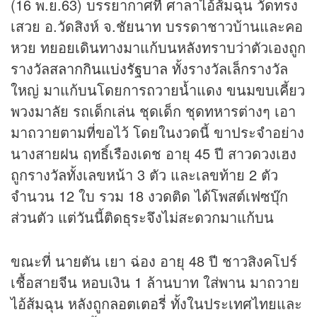
(16 พ.ย.63) บรรยากาศที่ ศาลาไอ้ส้มฉุน วัดทรง
เสวย อ.วัดสิงห์ จ.ชัยนาท บรรดาชาวบ้านและคอ
หวย ทยอยเดินทางมาแก้บนหลังทราบว่าตัวเองถูก
รางวัล
สลากกินแบ่งรัฐบาล
ทั้งรางวัลเล็กรางวัล
ใหญ่ มาแก้บนโดยการถวายน้ำแดง ขนมขบเคี้ยว
พวงมาลัย รถเด็กเล่น ชุดเด็ก ชุดทหารต่างๆ เอา
มาถวายตามที่ขอไว้ โดยในงวดนี้ ขาประจำอย่าง
นางสายฝน ฤทธิ์เรืองเดช อายุ 45 ปี สาวดวงเฮง
ถูกรางวัลทั้งเลขหน้า 3 ตัว และเลขท้าย 2 ตัว
จำนวน 12 ใบ รวม 18 งวดติด ได้โพสต์เฟซบุ๊ก
ส่วนตัว แต่วันนี้ติดธุระจึงไม่สะดวกมาแก้บน
ขณะที่ นายตัน เยา ฉ่อง อายุ 48 ปี ชาวสิงคโปร์
เชื้อสายจีน หอบเงิน 1 ล้านบาท ใส่พาน มาถวาย
ไอ้ส้มฉุน หลังถูก
ลอตเตอรี่
ทั้งในประเทศไทยและ