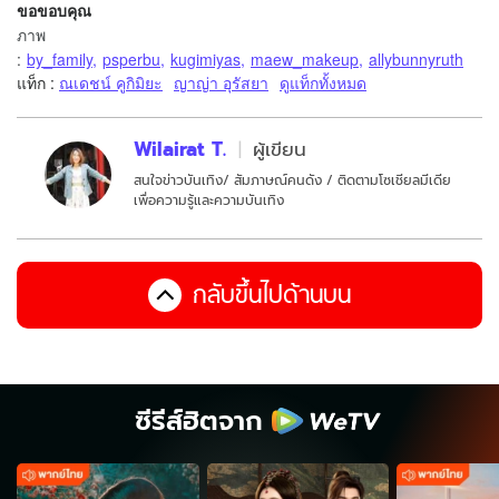
ขอขอบคุณ
ภาพ
:
by_family
,
psperbu
,
kugimiyas
,
maew_makeup
,
allybunnyruth
แท็ก :
ณเดชน์ คูกิมิยะ
ญาญ่า อุรัสยา
ดูแท็กทั้งหมด
Wilairat T.
ผู้เขียน
สนใจข่าวบันเทิง/ สัมภาษณ์คนดัง / ติดตามโซเชียลมีเดีย
เพื่อความรู้และความบันเทิง
กลับขึ้นไปด้านบน
ซีรีส์ฮิตจาก