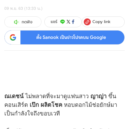
09 พ.ย. 63 (13:33 น.)
Copy link
แชร์
กดฟัง
ตั้ง Sanook เป็นข่าวโปรดบน Google
ณเดชน์
ไม่พลาดที่จะมาดูแฟนสาว
ญาญ่า
ขึ้น
คอนเสิร์ต
เป๊ก ผลิตโชค
หอบดอกไม้ช่อยักษ์มา
เป็นกำลังใจถึงขอบเวที