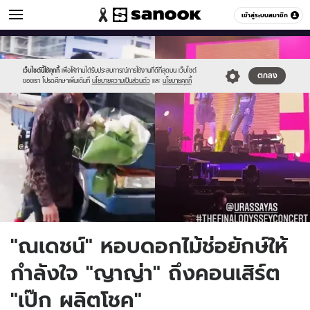
ข่าวบันเทิง
เข้าสู่ระบบสมาชิก
หมวดอื่นๆ
//s.isanook.com/ns/0/ud/1658/8293066/15.jpg
Sanook
//s.isanook.com/sr/0/images/logo-
600
60
new-
sanook.png
เว็บไซต์นี้ใช้คุกกี้
เพื่อให้ท่านได้รับประสบการณ์การใช้งานที่ดีที่สุดบน เว็บไซต์
ตกลง
ของเรา โปรดศึกษาเพิ่มเติมที่
นโยบายความเป็นส่วนตัว
และ
นโยบายคุกกี้
"ณเดชน์" หอบดอกไม้ช่อยักษ์ให้
กำลังใจ "ญาญ่า" ถึงคอนเสิร์ต
"เป๊ก ผลิตโชค"