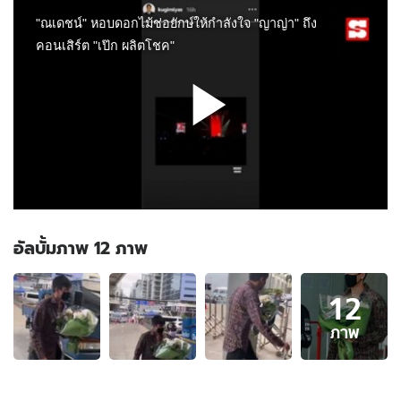
อัลบั้มภาพ 12 ภาพ
อัลบั้ม
12
ภาพ
12
ภาพ
ภาพ
ของ
"ณ
เดชน์"