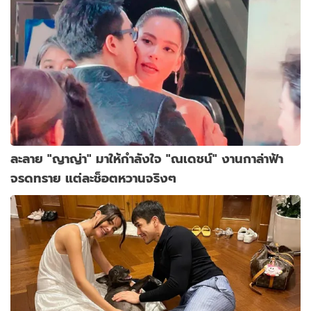
ละลาย "ญาญ่า" มาให้กำลังใจ "ณเดชน์" งานกาล่าฟ้า
จรดทราย แต่ละช็อตหวานจริงๆ