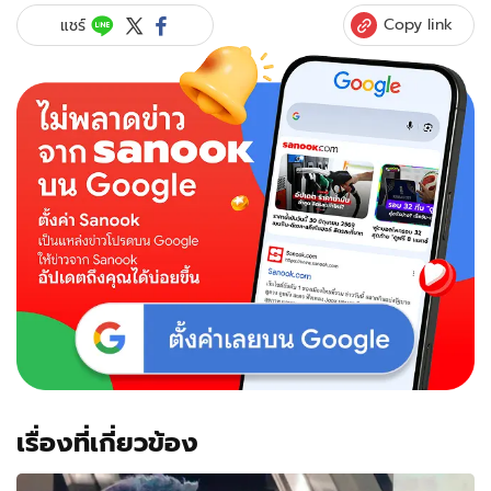
หอบ
Copy link
แชร์
ดอกไม้
ช่อ
ยักษ์
ให้
กำลัง
ใจ
"ญาญ่า"
ถึง
คอนเสิร์ต
"เป๊ก
ผลิต
โชค"
เรื่องที่เกี่ยวข้อง