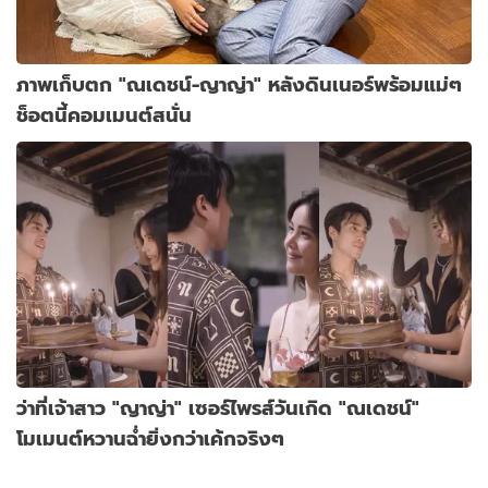
ภาพเก็บตก "ณเดชน์-ญาญ่า" หลังดินเนอร์พร้อมแม่ๆ
ช็อตนี้คอมเมนต์สนั่น
ว่าที่เจ้าสาว "ญาญ่า" เซอร์ไพรส์วันเกิด "ณเดชน์"
โมเมนต์หวานฉ่ำยิ่งกว่าเค้กจริงๆ