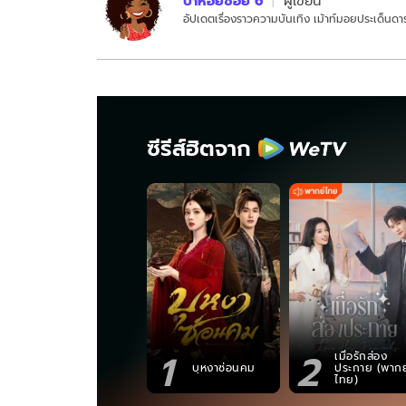
ป้าหอยซอย 6
ผู้เขียน
อัปเดตเรื่องราวความบันเทิง เม้าท์มอยประเด็นดาร
ซีรีส์ฮิตจาก
1
2
เมื่อรักส่อง
บุหงาซ่อนคม
ประกาย (พากย
ไทย)