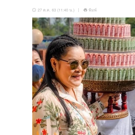
อัปเดตจีน
27 ต.ค. 63 (11:40 น.)
พิมพ์
เช็กข่าวชัวร์
ติดตามสนุกโซเชี
ดาวน์โหลดสนุกแอปฟรี
สงวนลิขสิทธิ์ ©
2569
บริษัท อิมเมจ ฟิวเจอร์ (ประเทศไทย) จำกัด