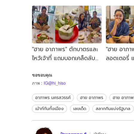
"ฮาย อาภาพร" ตักบาตรและ
"ฮาย อาภาพ
ไหว้เจ้าที่ แถมบอกเคล็ดลับ
ลอตเตอรี่
เปิดโชคให้แฟนๆ
3 ตัว ทำแฟ
ขอขอบคุณ
ภาพ
:
IG@hi_hiso
อาภาพร นครสวรรค์
ฮาย อาภาพร
ฮาย อาภาพ
เม้าท์กันทั้งเมือง
เลขเด็ด
สลากกินแบ่งรัฐบาล