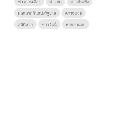
ข่าวการเมือง
ข่าวสด
ข่าวบันเทิง
ผลสลากกินแบ่งรัฐบาล
ตรวจหวย
สถิติหวย
ข่าววันนี้
หวยฮานอย