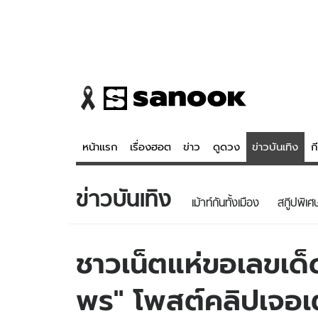
หน้าแรก
เรื่องฮอต
ข่าว
ดูดวง
ข่าวบันเทิง
ก
ข่าวบันเทิง
ข่าว
ดูดวง - 
เม้าท์กันทั้งเมือง
สกู๊ปพิเศ
เรื่องฮอต
ดูดวง
ข่าว
หวยไทย
ชาวเน็ตแห่ขอเลขเด
ข่าวบันเทิง
สถิติหวยไท
พร" โพสต์คลิปเจอเ
ข่าวกีฬา
หวยลาว
ข่าวเศรษฐกิจ