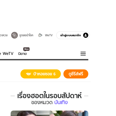
เข้าสู่ระบบสมาชิก
วจหวย
ขูดเลขนำโชค
WeTV
ve WeTV
นิยาย
รบรส
ความรู้รอบตัว
ป้าหอยซอย 6
ดูซีรีส์ฟรี
ฮาวทู
กูรู-รอบรู้
เรื่องฮอตในรอบสัปดาห์
เรื่อง
ของ
หมวด
บันเทิง
ฮอต
ใน
รอบ