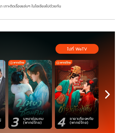
า เกาะติดเรื่องแซ่บๆ ในโซเชียลไปด้วยกัน
ไปที่ WeTV
3
4
5
ตำนานจอม
บุหงาซ่อนคม
ชายาเคียงหทัย
์
ภูตถังซาน
(พากย์ไทย)
(พากย์ไทย)
(พากย์ไท