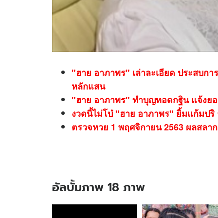
"ฮาย อาภาพร" เล่าละเอียด ประสบการณ์เ
หลักแสน
"ฮาย อาภาพร" ทำบุญทอดกฐิน แจ้งยอ
งวดนี้ไม่โบ๋ "ฮาย อาภาพร" ยิ้มแก้มปริ 
ตรวจหวย 1 พฤศจิกายน 2563 ผลสลากกิ
อัลบั้มภาพ 18 ภาพ
อัลบั้ม
ภาพ