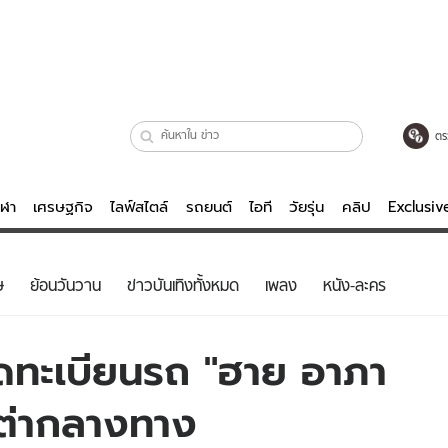
ตร
ีฬา
เศรษฐกิจ
ไลฟ์สไตล์
รถยนต์
ไอที
วัยรุ่น
คลิป
Exclusi
ตรวจหวย
ไลฟ์สไตล์
บันเทิงค
ษ
ย้อนวันวาน
ข่าวบันเทิงทั้งหมด
เพลง
หนัง-ละคร
ผู้หญิง
หนัง-ละคร
ผู้ชาย
เพลง
็ดทะเบียนรถ "ฮาย อาภา
ย
วัยรุ่น
เกมส์
ต่ากลางทาง
ไอที
คลิป
รถยนต์
พอดแคสต์