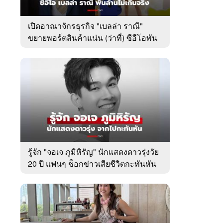
เปิดอาณาจักรธุรกิจ "เบลล่า ราณี"
ขยายพอร์ตสินค้าแน่น (ว่าที่) ซีอีโอพัน
ล้านเคียงข้าง "วิล ชวิณ"
รู้จัก "จอเจ ภูมิหิรัญ" นักแสดงดาวรุ่งวัย
20 ปี แฟนๆ ช็อกข่าวเสียชีวิตกะทันหัน