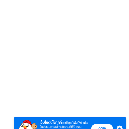
6
7
8
ยุทธ์
หากวินาทีนั้นไม่
ตำนาน
หากวินาทีนั้นไม่
พบเธอ (พากย์
ภูตถั
พบเธอ
ย)
ไทย)
(พากย
เว็บไซต์นี้ใช้คุกกี้
เราใช้คุกกี้เพื่อให้ท่านได้
รับประสบการณ์การใช้งานที่ดีที่สุดบน
ตกลง