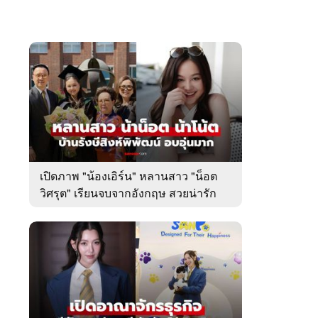
เปิดภาพ "น้องเอิร์น" หลานสาว "น็อต
วิศรุต" เรียนจบจากอังกฤษ สวยน่ารัก
มาก