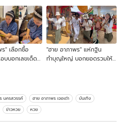
ร" เลือกซื้อ
"ฮาย อาภาพร" แห่กฐิน
 แอบบอกเลขเด็ด
ทำบุญใหญ่ บอกยอดรวมให้
นๆ แห่ซูม
เห็นตัวเลขชัดๆ เลย
ร นครสวรรค์
ฮาย อาภาพร เจอเต่า
บันเทิง
ข่าวหวย
หวย