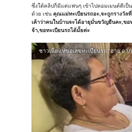
ซึ่งใต้คลิปก็มีแต่แฟนๆ เข้าไปคอมเมนต์ตี
ด้วย เช่น
คุณแม่ทะเบียนรถอะ,จะถูก
รางวัลที่
เค้าว่าคนในบ้านจะได้อายุมั่นขวัญยืนคะ,ข
จ้า,ขอทะเบียนรถได้มั้ยค่ะ