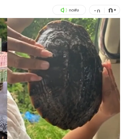
ก
สุขภาพ
+
ดูทีวี
-
ก
กดฟัง
เที่ยว-กิน
WeTV
Tasteful Thailand
Exclusive
Sanook Choice
นิยาย
ยลได้ที่
ร่วมงานกับเ