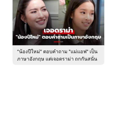
สัปดาห์
ของ
หมวด
บันเทิง
 WeTV
"น้องปีใหม่" ตอบคำถาม "แม่แอฟ" เป็น
ภาษาอังกฤษ แต่เจอดราม่า ถกกันสนั่น
ติดต่อโฆษณา
tencentthbd
sales@tencent.co.th
รา
ร้องเรียนเนื้อหาไม่เหมาะสม
แนะนำติชม แจ้งปัญหาการใช้งาน