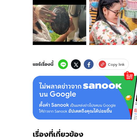
18
ภาพ
ของ
ชาว
เน็ต
แห่
ขอ
เลข
เด็ด
ทะเบียน
แชร์เรื่องนี้
Copy link
รถ
"ฮาย
อาภา
พร"
โพสต์
คลิป
เจอ
เต่า
กลาง
ทาง
เรื่องที่เกี่ยวข้อง