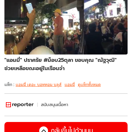
"แอมมี่" ปราศรัย #ม็อบ25ตุลา ขอบคุณ "ณัฐวุฒิ"
ช่วยเหลือขณะอยู่ในเรือนจำ
แท็ก :
แอมมี่ เดอะ บอททอม บลูส์
แอมมี่
ดูแท็กทั้งหมด
สนับสนุนเนื้อหา
กลับขึ้นไปด้านบน