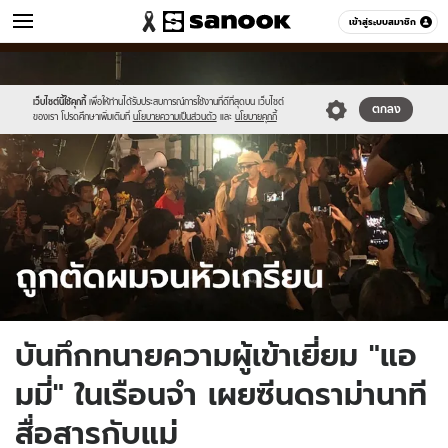
ข่าว
เข้าสู่ระบบสมาชิก
หมวดอื่นๆ
//s.isanook.com/ns/0/ud/1655/8278626/ammy.jpg
Sanook
//s.isanook.com/sr/0/images/logo-
600
60
new-
sanook.png
เว็บไซต์นี้ใช้คุกกี้
เพื่อให้ท่านได้รับประสบการณ์การใช้งานที่ดีที่สุดบน เว็บไซต์
ตกลง
ของเรา โปรดศึกษาเพิ่มเติมที่
นโยบายความเป็นส่วนตัว
และ
นโยบายคุกกี้
บันทึกทนายความผู้เข้าเยี่ยม "แอ
มมี่" ในเรือนจำ เผยซีนดราม่านาที
สื่อสารกับแม่