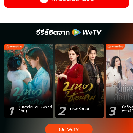
ซีรีส์ฮิตจาก
1
2
3
บุหงาซ่อนคม (พากย์
เมื่อรั
บุหงาซ่อนคม
ไทย)
(พากย์
ไปที่ WeTV