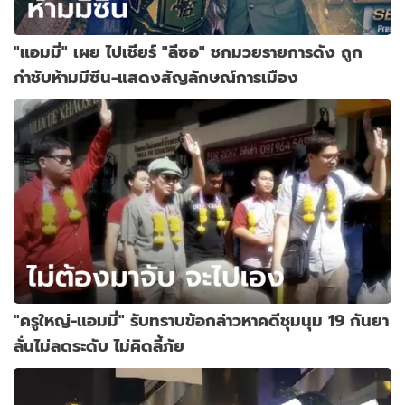
"แอมมี่" เผย ไปเชียร์ "ลีซอ" ชกมวยรายการดัง ถูก
กำชับห้ามมีซีน-แสดงสัญลักษณ์การเมือง
"ครูใหญ่-แอมมี่" รับทราบข้อกล่าวหาคดีชุมนุม 19 กันยา
ลั่นไม่ลดระดับ ไม่คิดลี้ภัย