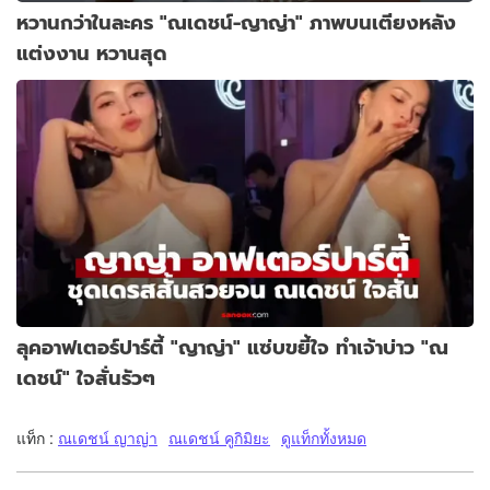
หวานกว่าในละคร "ณเดชน์-ญาญ่า" ภาพบนเตียงหลัง
แต่งงาน หวานสุด
ลุคอาฟเตอร์ปาร์ตี้ "ญาญ่า" แซ่บขยี้ใจ ทำเจ้าบ่าว "ณ
เดชน์" ใจสั่นรัวๆ
แท็ก :
ณเดชน์ ญาญ่า
ณเดชน์ คูกิมิยะ
ดูแท็กทั้งหมด