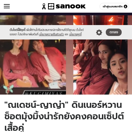
ข่าวบันเทิง
เข้าสู่ระบบสมาชิก
หมวดอื่นๆ
//s.isanook.com/ns/0/ud/1652/8263379/page.jpg
Sanook
//s.isanook.com/sr/0/images/logo-
600
60
new-
sanook.png
เว็บไซต์นี้ใช้คุกกี้
เพื่อให้ท่านได้รับประสบการณ์การใช้งานที่ดีที่สุดบน เว็บไซต์
ตกลง
ของเรา โปรดศึกษาเพิ่มเติมที่
นโยบายความเป็นส่วนตัว
และ
นโยบายคุกกี้
"ณเดชน์-ญาญ่า" ดินเนอร์หวาน
ช็อตมุ้งมิ้งน่ารักยังคงคอนเซ็ปต์
เสื้อคู่