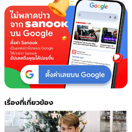
หวาน
ช็อ
ตมุ้
งมิ้ง
น่า
รัก
ยัง
คง
คอน
เซ็ปต์
เสื้อ
คู่
เรื่องที่เกี่ยวข้อง