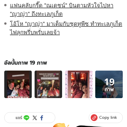
แฟนคลับกรี๊ด "ณเดชน์" บินตามหัวใจไปหา
"ญาญ่า" ถึงทะเลภูเก็ต
โอ้โห "ญาญ่า" มาเต็มกับชุดทูพีซ ทำทะเลภูเก็ต
ไฟลุกพรึ่บพรั่บเลยจ้า
อัลบั้มภาพ 19 ภาพ
อัลบั้ม
19
ภาพ
19
ภาพ
ภาพ
ของ
"ณ
เดชน์-
ญาญ่า"
Copy link
แชร์
ดินเนอร์