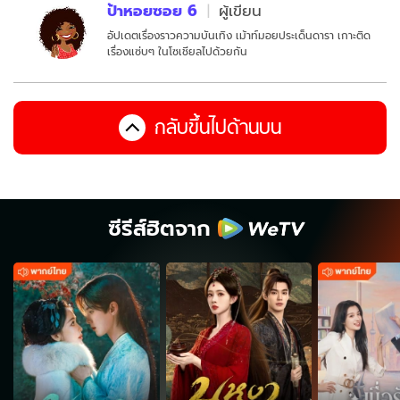
ป้าหอยซอย 6
ผู้เขียน
อัปเดตเรื่องราวความบันเทิง เม้าท์มอยประเด็นดารา เกาะติด
เรื่องแซ่บๆ ในโซเชียลไปด้วยกัน
กลับขึ้นไปด้านบน
ซีรีส์ฮิตจาก