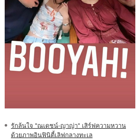
รักล้นใจ "ณเดชน์-ญาญ่า" เสิร์ฟความหวาน
ด้วยภาพอินฟินิตี้เลิฟกลางทะเล