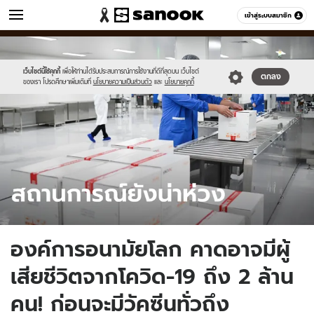
ข่าว
เข้าสู่ระบบสมาชิก
หมวดอื่นๆ
//s.isanook.com/ns/0/ud/1652/8261010/updated-
Sanook
//s.isanook.com/sr/0/images/logo-
600
60
who-
new-
covid19-
sanook.png
เว็บไซต์นี้ใช้คุกกี้
เพื่อให้ท่านได้รับประสบการณ์การใช้งานที่ดีที่สุดบน เว็บไซต์
ตกลง
ของเรา โปรดศึกษาเพิ่มเติมที่
นโยบายความเป็นส่วนตัว
และ
นโยบายคุกกี้
vaccine.jpg
องค์การอนามัยโลก คาดอาจมีผู้
เสียชีวิตจากโควิด-19 ถึง 2 ล้าน
คน! ก่อนจะมีวัคซีนทั่วถึง