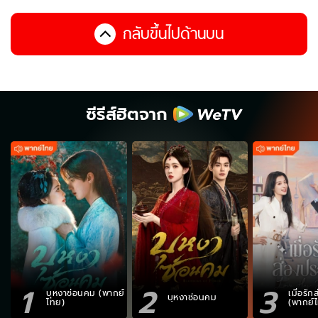
กลับขึ้นไปด้านบน
ซีรีส์ฮิตจาก
1
2
3
บุหงาซ่อนคม (พากย์
เมื่อรั
บุหงาซ่อนคม
ไทย)
(พากย์