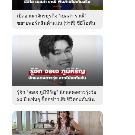
เปิดอาณาจักรธุรกิจ "เบลล่า ราณี"
ขยายพอร์ตสินค้าแน่น (ว่าที่) ซีอีโอพัน
ล้านเคียงข้าง "วิล ชวิณ"
รู้จัก "จอเจ ภูมิหิรัญ" นักแสดงดาวรุ่งวัย
20 ปี แฟนๆ ช็อกข่าวเสียชีวิตกะทันหัน