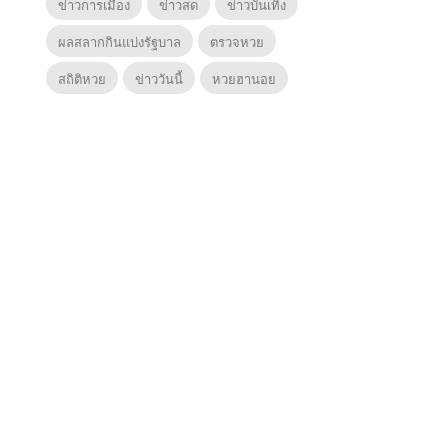
ข่าวการเมือง
ข่าวสด
ข่าวบันเทิง
ผลสลากกินแบ่งรัฐบาล
ตรวจหวย
สถิติหวย
ข่าววันนี้
หวยฮานอย