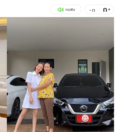
ก
สุขภาพ
+
ดูทีวี
-
ก
กดฟัง
เที่ยว-กิน
WeTV
Tasteful Thailand
Exclusive
Sanook Choice
นิยาย
ยลได้ที่
ร่วมงานกับเ