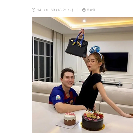
อัปเดตจีน
14 ก.ย. 63 (18:21 น.)
พิมพ์
เช็กข่าวชัวร์
ติดตามสนุกโซเชี
ดาวน์โหลดสนุกแอปฟรี
สงวนลิขสิทธิ์ ©
2569
บริษัท อิมเมจ ฟิวเจอร์ (ประเทศไทย) จำกัด