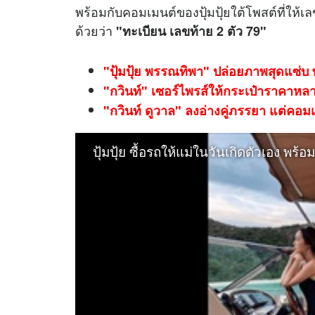
พร้อมกับคอมเมนต์ของปุ้มปุ้ยใต้โพสต์ที่ให้เ
ด้วยว่า
"ทะเบียน เลขท้าย 2 ตัว 79"
"ปุ้มปุ้ย พรรณทิพา" ปล่อยภาพสุดแซ่บ 
"กวินท์" เซอร์ไพรส์ให้กระเป๋าราคาหล
"กวินท์ ดูวาล" ลงอ่างคู่ภรรยา แต่คอมเมน