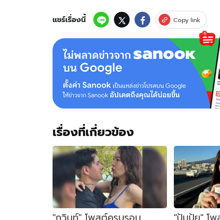
แม่
ใน
แชร์เรื่องนี้
Copy link
วัน
เกิด
ตัว
เอง
พร้อม
บอก
เลข
ท้าย
รถ
ป้าย
เรื่องที่เกี่ยวข้อง
แดง
"กวินท์" โพสต์ครบรอบ
"ปุ้มปุ้ย" โ