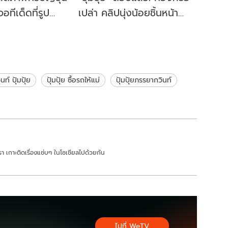
จอทีเด็ดที่รูป
เปล่า คลิปนุ่งน้อยชิ้นหน้า
กระจก ทำโฟกัสผิดจุดเต็มๆ
นท์ ปุ้มปุ้ย
ปุ้มปุ้ย ซื้อรถให้แม่
ปุ้มปุ้ยภรรยากวินท์
า เกาะติดเรื่องแซ่บๆ ในโซเชียลไปด้วยกัน
ไปที่ WeTV