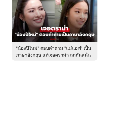
สัปดาห์
ของ
หมวด
บันเทิง
 WeTV
"น้องปีใหม่" ตอบคำถาม "แม่แอฟ" เป็น
ภาษาอังกฤษ แต่เจอดราม่า ถกกันสนั่น
ติดต่อโฆษณา
tencentthbd
sales@tencent.co.th
รา
ร้องเรียนเนื้อหาไม่เหมาะสม
แนะนำติชม แจ้งปัญหาการใช้งาน