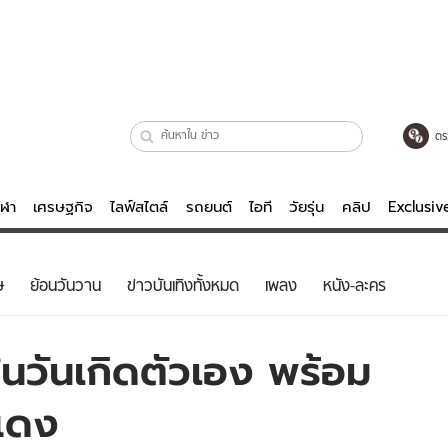
ตร
ีฬา
เศรษฐกิจ
ไลฟ์สไตล์
รถยนต์
ไอที
วัยรุ่น
คลิป
Exclusi
ตรวจหวย
ไลฟ์สไตล์
บันเทิงค
ษ
ย้อนวันวาน
ข่าวบันเทิงทั้งหมด
เพลง
หนัง-ละคร
ผู้หญิง
หนัง-ละคร
ผู้ชาย
เพลง
ม่ในวันเกิดตัวเอง พร้อม
ย
วัยรุ่น
เกมส์
แดง
ไอที
คลิป
รถยนต์
พอดแคสต์