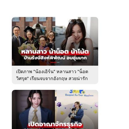
เปิดภาพ "น้องเอิร์น" หลานสาว "น็อต
วิศรุต" เรียนจบจากอังกฤษ สวยน่ารัก
มาก