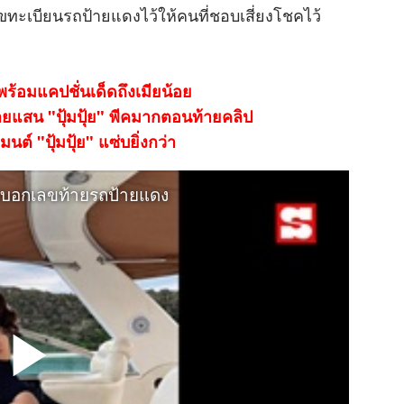
ลขทะเบียนรถป้ายแดงไว้ให้คนที่ชอบเสี่ยงโชคไว้
พร้อมแคปชั่นเด็ดถึงเมียน้อย
ายแสน "ปุ้มปุ้ย" พีคมากตอนท้ายคลิป
ต์ "ปุ้มปุ้ย" แซ่บยิ่งกว่า