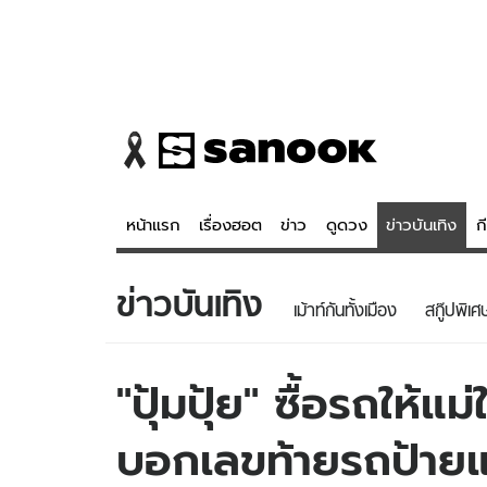
หน้าแรก
เรื่องฮอต
ข่าว
ดูดวง
ข่าวบันเทิง
ก
ข่าวบันเทิง
ข่าว
ดูดวง - 
เม้าท์กันทั้งเมือง
สกู๊ปพิเศ
เรื่องฮอต
ดูดวง
ข่าว
หวยไทย
"ปุ้มปุ้ย" ซื้อรถให้แ
ข่าวบันเทิง
สถิติหวยไท
บอกเลขท้ายรถป้าย
ข่าวกีฬา
หวยลาว
ข่าวเศรษฐกิจ