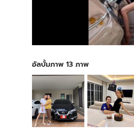
อัลบั้มภาพ 13 ภาพ
อัลบั้ม
ภาพ
13
ภาพ
ของ
"ปุ้ม
ปุ้ย"
ซื้อ
รถ
ให้