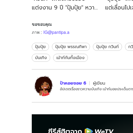
แต่งงาน 9 ปี "ปุ้มปุ้ย" หวาน
แต่เลื่อนไปเ
เจี๊ยบทั้งภาพทั้งคลิป
สุดท้าย
ขอขอบคุณ
ภาพ
:
IG@pantipa.a
ปุ้มปุ้ย
ปุ้มปุ้ย พรรณทิพา
ปุ้มปุ้ย กวินท์
กวิ
บันเทิง
เม้าท์กันทั้งเมือง
ป้าหอยซอย 6
ผู้เขียน
อัปเดตเรื่องราวความบันเทิง เม้าท์มอยประเด็นดาร
ซีรีส์ฮิตจาก