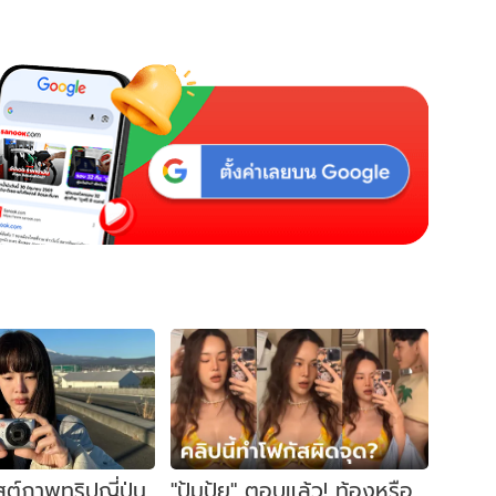
พสต์ภาพทริปญี่ปุ่น
"ปุ้มปุ้ย" ตอบแล้ว! ท้องหรือ