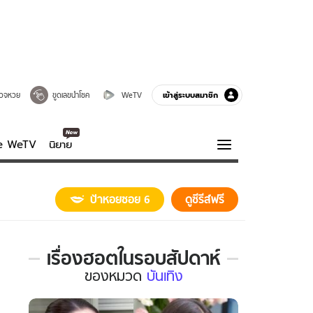
เข้าสู่ระบบสมาชิก
วจหวย
ขูดเลขนำโชค
WeTV
ve WeTV
นิยาย
รบรส
ความรู้รอบตัว
ป้าหอยซอย 6
ดูซีรีส์ฟรี
ฮาวทู
กูรู-รอบรู้
เรื่องฮอตในรอบสัปดาห์
เรื่อง
ของ
หมวด
บันเทิง
ฮอต
ใน
รอบ