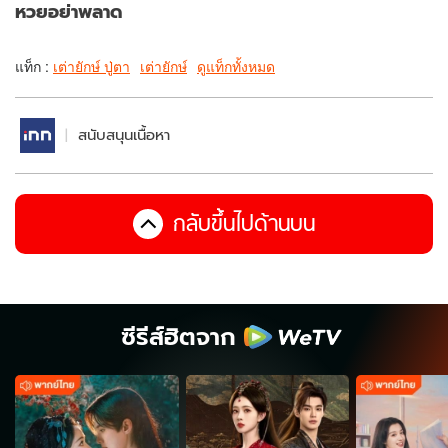
หวยอย่าพลาด
แท็ก :
เต่ายักษ์ ปู่ตา
เต่ายักษ์
ดูแท็กทั้งหมด
สนับสนุนเนื้อหา
กลับขึ้นไปด้านบน
ซีรีส์ฮิตจาก