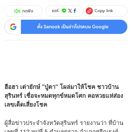
Copy link
แชร์
กดฟัง
ตั้ง Sanook เป็นข่าวโปรดบน Google
ฮือฮา เต่ายักษ์ "ปู่ตา" โผล่มาให้โชค ชาวบ้าน
สุรินทร์ เชื่อจะหมดทุกข์หมดโศก คอ
หวย
แห่ส่อง
เลขเด็ดเสี่ยงโชค
ผู้สื่อ
ข่าว
ประจำจังหวัดสุรินทร์ รายงานว่า ที่บ้าน
เลขที่ 112 หมู่ที่ 5 ตำบลตรวจ อำเภอศรีณรงค์