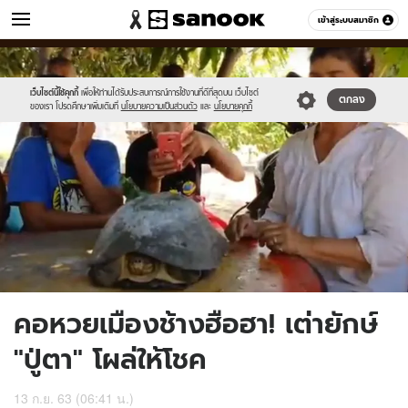
ข่าว
เข้าสู่ระบบสมาชิก
หมวดอื่นๆ
//s.isanook.com/ns/0/ud/1650/8251254/lotto.jpg
Sanook
//s.isanook.com/sr/0/images/logo-
600
60
new-
sanook.png
เว็บไซต์นี้ใช้คุกกี้
เพื่อให้ท่านได้รับประสบการณ์การใช้งานที่ดีที่สุดบน เว็บไซต์
ตกลง
ของเรา โปรดศึกษาเพิ่มเติมที่
นโยบายความเป็นส่วนตัว
และ
นโยบายคุกกี้
คอหวยเมืองช้างฮือฮา! เต่ายักษ์
"ปู่ตา" โผล่ให้โชค
13 ก.ย. 63 (06:41 น.)