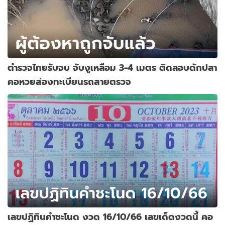
ตำรวจไทยรับจบ จับงูเหลือม 3-4 เมตร ติดลอบดักปลา
คอหวยส่องทะเบียนรถสายตรวจ
เลขปฏิทินคำชะโนด งวด 16/10/66 เลขเด็ดงวดนี้ คอ