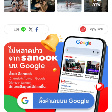
12
ภาพ
ภาพ
ของ
รัก
เสมอ
"ป๊อก
Copy link
แชร์
ภัสสร
กรณ์"
จัด
เรือ
ยอร์
ชลำ
โต
ฉลอง
วัน
เกิด
ให้
"มาร์
กี้"