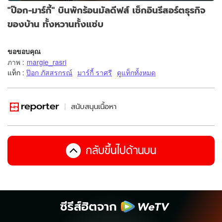
"ป๊อก-มาร์กี้" บินพักร้อนมัลดีฟส์ เช็กอินรีสอร์ตธุรกิจ
ของบ้าน ทั้งหวานทั้งแซ่บ
ขอขอบคุณ
ภาพ
:
margie_rasri
แท็ก :
ป๊อก ภัสสรกรณ์
มาร์กี้ ราศรี
ดูแท็กทั้งหมด
สนับสนุนเนื้อหา
กลับขึ้นไปด้านบน
ซีรีส์ฮิตจาก