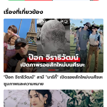
เรื่องที่เกี่ยวข้อง
"ป๊อก จิราธิวัฒน์" สามี "มาร์กี้" เปิดรอยสักใหม่บนศีรษะ
ซูมภาพและความหมาย