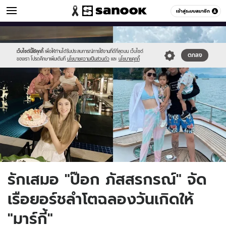
ข่าวบันเทิง
เข้าสู่ระบบสมาชิก
หมวดอื่นๆ
//s.isanook.com/ns/0/ud/1648/8243898/15.jpg
Sanook
//s.isanook.com/sr/0/images/logo-
600
60
new-
sanook.png
เว็บไซต์นี้ใช้คุกกี้
เพื่อให้ท่านได้รับประสบการณ์การใช้งานที่ดีที่สุดบน เว็บไซต์
ตกลง
ของเรา โปรดศึกษาเพิ่มเติมที่
นโยบายความเป็นส่วนตัว
และ
นโยบายคุกกี้
รักเสมอ "ป๊อก ภัสสรกรณ์" จัด
เรือยอร์ชลำโตฉลองวันเกิดให้
"มาร์กี้"