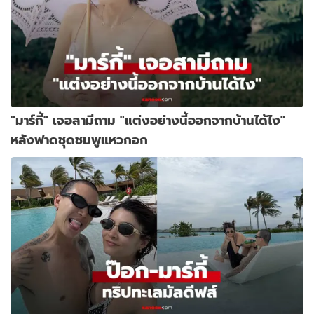
"มาร์กี้" เจอสามีถาม "แต่งอย่างนี้ออกจากบ้านได้ไง"
หลังฟาดชุดชมพูแหวกอก