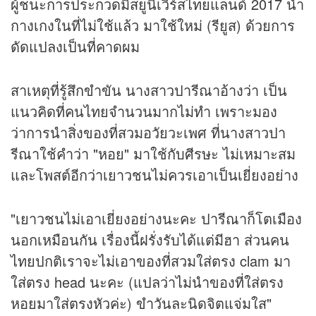
ผู้ชนะการประกวดมิสยูนิเวิร์สไทยแลนด์ 2017 นำ
กางเกงในที่ไม่ใช้แล้ว มาใช้ใหม่ (รียูส) ด้วยการ
ดัดแปลงเป็นที่คาดผม
สาเหตุที่รู้สึกขำขัน นางสาวปารีณาอ้างว่า เป็น
แนวคิดที่คนไทยจำนวนมากไม่ทำ เพราะมอง
ว่าการนำสิ่งของที่สวมอวัยวะเพศ ที่นางสาวปา
รีณาใช้คำว่า "หอย" มาใช้กับศีรษะ ไม่เหมาะสม
และโพสต์อีกว่าเยาวชนไม่ควรเอาเป็นเยี่ยงอย่าง
"เยาวชนไม่เอาเยี่ยงอย่างนะคะ ปารีณาก็โตเมือง
นอกเหมือนกัน เรื่องนี้ฝรั่งรับได้แต่มีฮา ส่วนคน
ไทยปกติเราจะไม่เอาของที่สวมใส่ตรง clam มา
ใส่ตรง head นะคะ (แปลว่าไม่นำของที่ใส่ตรง
หอยมาใส่ตรงหัวค่ะ) ขำวันละนิดจิตแจ่มใส"