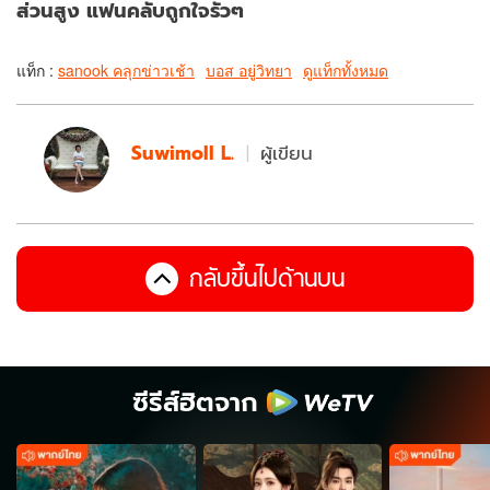
ส่วนสูง แฟนคลับถูกใจรัวๆ
แท็ก :
sanook คลุกข่าวเช้า
บอส อยู่วิทยา
ดูแท็กทั้งหมด
Suwimoll L.
ผู้เขียน
กลับขึ้นไปด้านบน
ซีรีส์ฮิตจาก