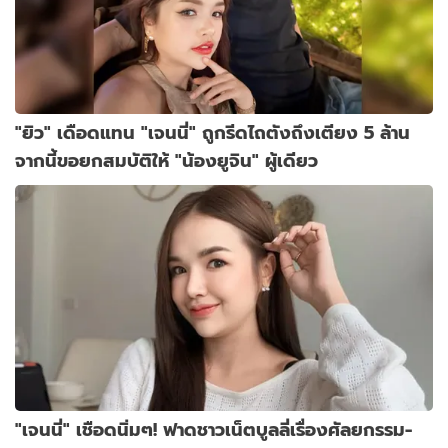
"ยิว" เดือดแทน "เจนนี่" ถูกรีดไถตังถึงเตียง 5 ล้าน
จากนี้ขอยกสมบัติให้ "น้องยูจิน" ผู้เดียว
"เจนนี่" เชือดนิ่มๆ! ฟาดชาวเน็ตบูลลี่เรื่องศัลยกรรม-