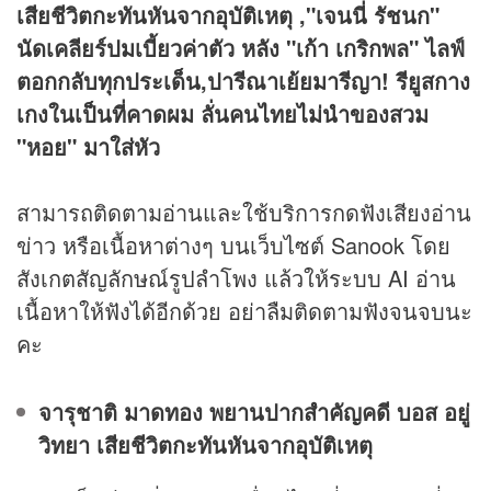
เสียชีวิตกะทันหันจากอุบัติเหตุ ,"เจนนี่ รัชนก"
นัดเคลียร์ปมเบี้ยวค่าตัว หลัง "เก้า เกริกพล" ไลฟ์
ตอกกลับทุกประเด็น,ปารีณาเย้ยมารีญา! รียูสกาง
เกงในเป็นที่คาดผม ลั่นคนไทยไม่นำของสวม
"หอย" มาใส่หัว
สามารถติดตามอ่านและใช้บริการกดฟังเสียงอ่าน
ข่าว หรือเนื้อหาต่างๆ บนเว็บไซต์ Sanook โดย
สังเกตสัญลักษณ์รูปลำโพง แล้วให้ระบบ AI อ่าน
เนื้อหาให้ฟังได้อีกด้วย อย่าลืมติดตามฟังจนจบนะ
คะ
จารุชาติ มาดทอง พยานปากสำคัญคดี บอส อยู่
วิทยา เสียชีวิตกะทันหันจากอุบัติเหตุ