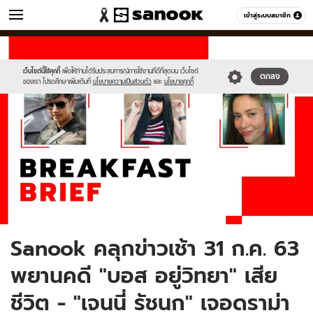
ข่าว
เข้าสู่ระบบสมาชิก
หมวดอื่นๆ
//s.isanook.com/ns/0/ud/1643/8219746/breakfastbrief310763.jpg
Sanook
//s.isanook.com/sr/0/images/logo-
600
60
new-
sanook.png
เว็บไซต์นี้ใช้คุกกี้
เพื่อให้ท่านได้รับประสบการณ์การใช้งานที่ดีที่สุดบน เว็บไซต์
ตกลง
ของเรา โปรดศึกษาเพิ่มเติมที่
นโยบายความเป็นส่วนตัว
และ
นโยบายคุกกี้
Sanook คลุกข่าวเช้า 31 ก.ค. 63
พยานคดี "บอส อยู่วิทยา" เสีย
ชีวิต - "เจนนี่ รัชนก" เจอดราม่า