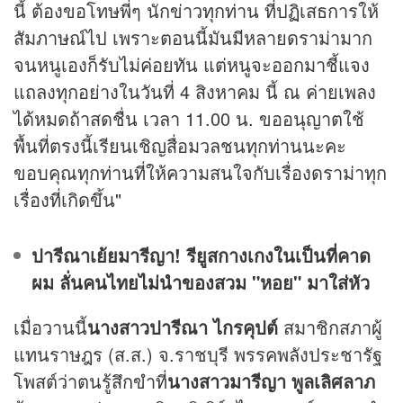
นี้ ต้องขอโทษพี่ๆ นักข่าวทุกท่าน ที่ปฏิเสธการให้
สัมภาษณ์ไป เพราะตอนนี้มันมีหลายดราม่ามาก
จนหนูเองก็รับไม่ค่อยทัน แต่หนูจะออกมาชี้แจง
แถลงทุกอย่างในวันที่ 4 สิงหาคม นี้ ณ ค่ายเพลง
ได้หมดถ้าสดชื่น เวลา 11.00 น. ขออนุญาตใช้
พื้นที่ตรงนี้เรียนเชิญสื่อมวลชนทุกท่านนะคะ
ขอบคุณทุกท่านที่ให้ความสนใจกับเรื่องดราม่าทุก
เรื่องที่เกิดขึ้น"
ปารีณาเย้ยมารีญา! รียูสกางเกงในเป็นที่คาด
ผม ลั่นคนไทยไม่นำของสวม "หอย" มาใส่หัว
เมื่อวานนี้
นางสาวปารีณา ไกรคุปต์
สมาชิกสภาผู้
แทนราษฎร (ส.ส.) จ.ราชบุรี พรรคพลังประชารัฐ
โพสต์ว่าตนรู้สึกขำที่
นางสาวมารีญา พูลเลิศลาภ