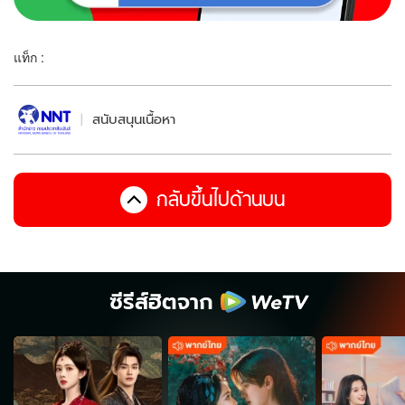
แท็ก :
สนับสนุนเนื้อหา
กลับขึ้นไปด้านบน
ซีรีส์ฮิตจาก