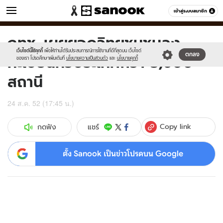
ข่าว
เข้าสู่ระบบสมาชิก
หมวดอื่นๆ
กทช. เผยยอดวิทยุชุมชนลง
Sanook
//s.isanook.com/sr/0/images/logo-
600
60
new-
เว็บไซต์นี้ใช้คุกกี้
เพื่อให้ท่านได้รับประสบการณ์การใช้งานที่ดีที่สุดบน เว็บไซต์
ทะเบียนทั่วประเทศกว่า 5,600
ตกลง
sanook.png
ของเรา โปรดศึกษาเพิ่มเติมที่
นโยบายความเป็นส่วนตัว
และ
นโยบายคุกกี้
สถานี
24 ส.ค. 52 (17:45 น.)
Copy link
แชร์
กดฟัง
ตั้ง Sanook เป็นข่าวโปรดบน Google