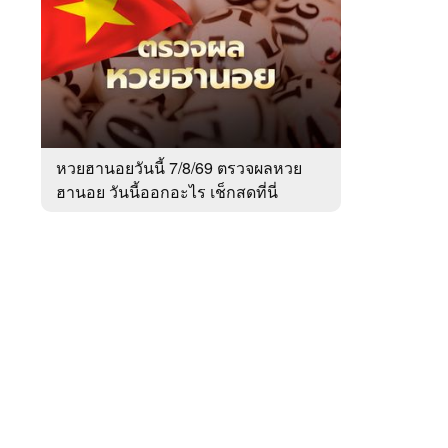
สัปดาห์
ของ
หมวด
สังคม
 WeTV
หวยฮานอยวันนี้ 7/8/69 ตรวจผลหวย
ฮานอย วันนี้ออกอะไร เช็กสดที่นี่
ติดต่อโฆษณา
tencentthbd
sales@tencent.co.th
รา
ร้องเรียนเนื้อหาไม่เหมาะสม
แนะนำติชม แจ้งปัญหาการใช้งาน