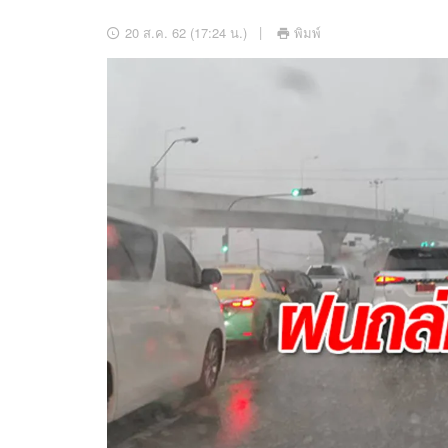
อัปเดตจีน
20 ส.ค. 62 (17:24 น.)
พิมพ์
เช็กข่าวชัวร์
ติดตามสนุกโซเชี
ดาวน์โหลดสนุกแอปฟรี
สงวนลิขสิทธิ์ ©
2569
บริษัท อิมเมจ ฟิวเจอร์ (ประเทศไทย) จำกัด