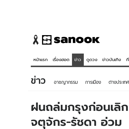
หน้าแรก
เรื่องฮอต
ข่าว
ดูดวง
ข่าวบันเทิง
ก
ข่าว
ข่าว
ดูดวง - 
อาชญากรรม
การเมือง
ต่างประเทศ
เรื่องฮอต
ดูดวง
ข่าว
หวยไทย
ฝนถล่มกรุงก่อนเลิ
ข่าวบันเทิง
สถิติหวยไท
จตุจักร-รัชดา อ่วม
ข่าวกีฬา
หวยลาว
ข่าวเศรษฐกิจ