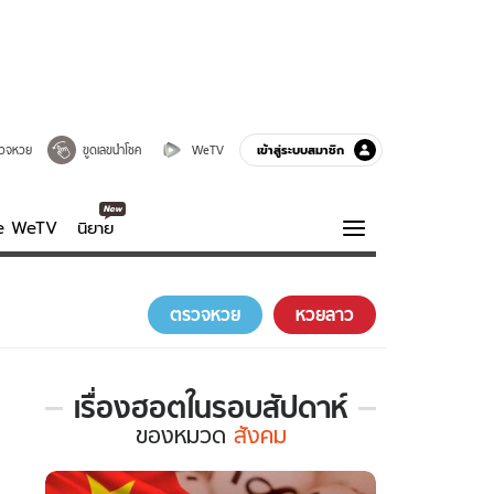
เข้าสู่ระบบสมาชิก
วจหวย
ขูดเลขนำโชค
WeTV
ve WeTV
นิยาย
รบรส
ความรู้รอบตัว
ตรวจหวย
หวยลาว
ฮาวทู
กูรู-รอบรู้
เรื่องฮอตในรอบสัปดาห์
เรื่อง
ของ
หมวด
สังคม
ฮอต
ใน
รอบ