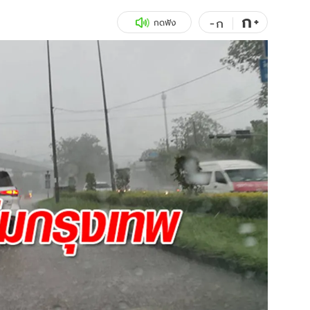
ก
สุขภาพ
+
ดูทีวี
-
ก
กดฟัง
เที่ยว-กิน
WeTV
Tasteful Thailand
Exclusive
Sanook Choice
นิยาย
ยลได้ที่
ร่วมงานกับเ