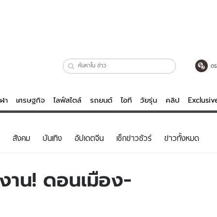
ตร
ีฬา
เศรษฐกิจ
ไลฟ์สไตล์
รถยนต์
ไอที
วัยรุ่น
คลิป
Exclusi
ตรวจหวย
ไลฟ์สไตล์
บันเทิงค
สังคม
บันเทิง
อัปเดตจีน
เช็กข่าวชัวร์
ข่าวทั้งหมด
ผู้หญิง
หนัง-ละคร
ผู้ชาย
เพลง
กงาน! ดอนเมือง-
ย
วัยรุ่น
เกมส์
ไอที
คลิป
รถยนต์
พอดแคสต์