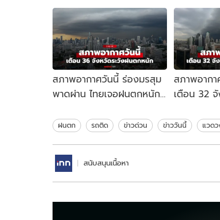
สภาพอากาศวันนี้ ร่องมรสุม
สภาพอากาศว
พาดผ่าน ไทยเจอฝนตกหนัก
เตือน 32 จ
36 จังหวัด กทม. ฝน 60%
ตกหนัก กทม
ฝนตก
รถติด
ข่าวด่วน
ข่าววันนี้
แวดว
สนับสนุนเนื้อหา