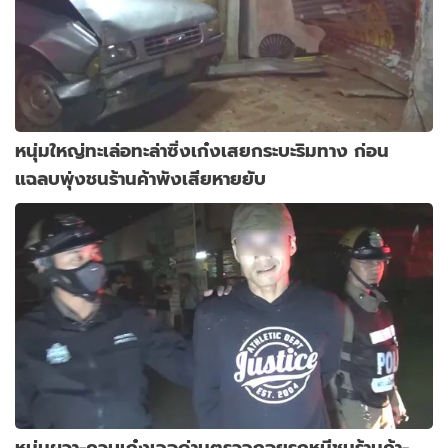
หนุ่มใหญ่ทะเล่อทะล่าซิ่งเก๋งเสยกระบะริมทาง ก่อน
แฉลบพุ่งชนร้านค้าพังเสียหายยับ
หนุ่มผวา-ควบเก๋งเจอด่านตรวจถอยรถหนีชนร้านค้า-