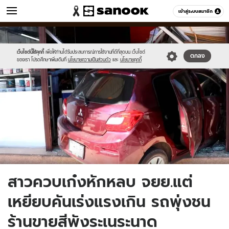
ข่าว
เข้าสู่ระบบสมาชิก
หมวดอื่นๆ
//s.isanook.com/ns/0/ud/1531/7655782/aaa.jpg
Sanook
//s.isanook.com/sr/0/images/logo-
600
60
new-
sanook.png
เว็บไซต์นี้ใช้คุกกี้
เพื่อให้ท่านได้รับประสบการณ์การใช้งานที่ดีที่สุดบน เว็บไซต์
ตกลง
ของเรา โปรดศึกษาเพิ่มเติมที่
นโยบายความเป็นส่วนตัว
และ
นโยบายคุกกี้
สาวควบเก๋งหักหลบ จยย.แต่
เหยียบคันเร่งแรงเกิน รถพุ่งชน
ร้านขายสีพังระเนระนาด