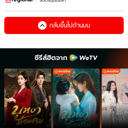
สนับสนุนเนื้อหา
กลับขึ้นไปด้านบน
ซีรีส์ฮิตจาก