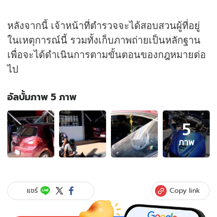
หลังจากนี้ เจ้าหน้าที่ตำรวจจะได้สอบสวนผู้ที่อยู่
ในเหตุการณ์นี้ รวมทั้งเก็บภาพถ่ายเป็นหลักฐาน
เพื่อจะได้ดำเนินการตามขั้นตอนของกฎหมายต่อ
ไป
อัลบั้มภาพ 5 ภาพ
อัลบั้ม
5
ภาพ
5
ภาพ
ภาพ
ของ
สาว
ควบ
เก๋ง
Copy link
แชร์
หัก
หลบ
จยย.แต่