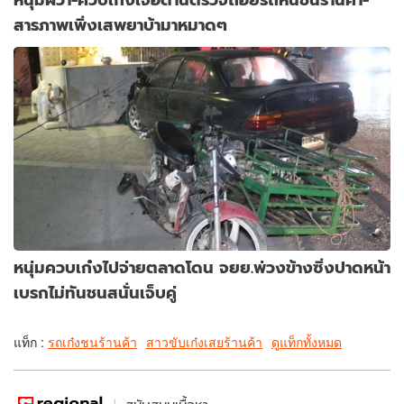
สารภาพเพิ่งเสพยาบ้ามาหมาดๆ
หนุ่มควบเก๋งไปจ่ายตลาดโดน จยย.พ่วงข้างซิ่งปาดหน้า
เบรกไม่ทันชนสนั่นเจ็บคู่
แท็ก :
รถเก๋งชนร้านค้า
สาวขับเก๋งเสยร้านค้า
ดูแท็กทั้งหมด