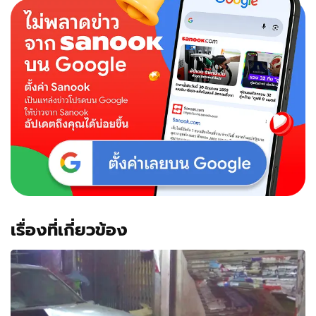
เหยียบ
คัน
เร่ง
แรง
เกิน
รถ
พุ่ง
ชน
ร้าน
ขาย
สี
พัง
ระเนระนาด
เรื่องที่เกี่ยวข้อง