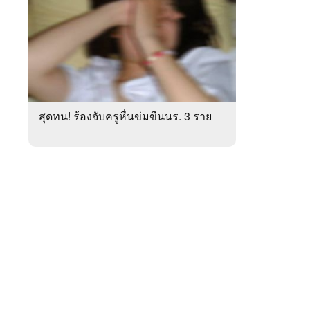
สัปดาห์
ของ
หมวด
ภูมิภาค
 WeTV
สุดทน! ร้องจับครูหื่นข่มขืนนร. 3 ราย
ติดต่อโฆษณา
tencentthbd
sales@tencent.co.th
รา
ร้องเรียนเนื้อหาไม่เหมาะสม
แนะนำติชม แจ้งปัญหาการใช้งาน