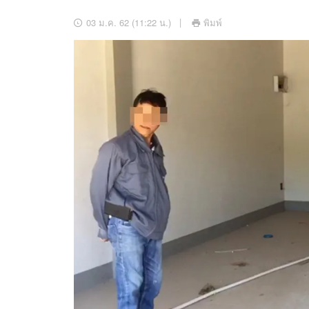
อัปเดตจีน
03 ม.ค. 62 (11:22 น.)
พิมพ์
เช็กข่าวชัวร์
ติดตามสนุกโซเชี
ดาวน์โหลดสนุกแอปฟรี
สงวนลิขสิทธิ์ ©
2569
บริษัท อิมเมจ ฟิวเจอร์ (ประเทศไทย) จำกัด