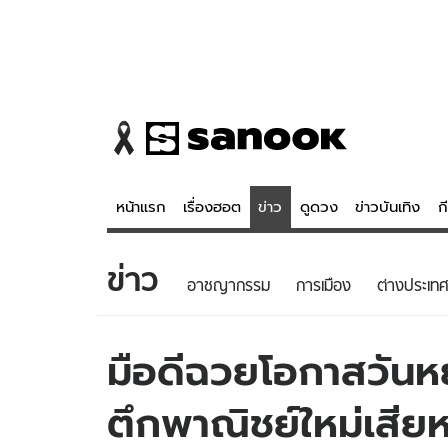
หน้าแรก
เรื่องฮอต
ข่าว
ดูดวง
ข่าวบันเทิง
ก
ข่าว
ข่าว
ดูดวง - 
อาชญากรรม
การเมือง
ต่างประเทศ
เรื่องฮอต
ดูดวง
ข่าว
หวยไทย
มือดีฉวยโอกาสวัน
ข่าวบันเทิง
สถิติหวยไท
ตึกพาณิชย์ใหม่เสี
ข่าวกีฬา
หวยลาว
ข่าวเศรษฐกิจ