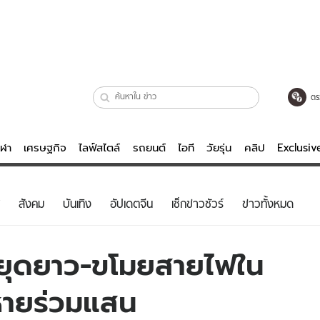
ตร
ีฬา
เศรษฐกิจ
ไลฟ์สไตล์
รถยนต์
ไอที
วัยรุ่น
คลิป
Exclusi
ตรวจหวย
ไลฟ์สไตล์
บันเทิงค
สังคม
บันเทิง
อัปเดตจีน
เช็กข่าวชัวร์
ข่าวทั้งหมด
ผู้หญิง
หนัง-ละคร
ผู้ชาย
เพลง
หยุดยาว-ขโมยสายไฟใน
ย
วัยรุ่น
เกมส์
ยหายร่วมแสน
ไอที
คลิป
รถยนต์
พอดแคสต์