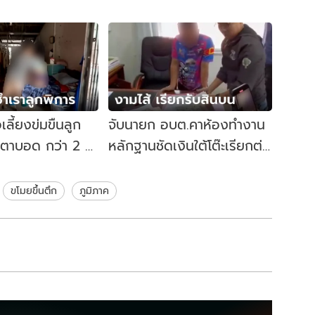
เลี้ยงข่มขืนลูก
จับนายก อบต.คาห้องทำงาน
 ตาบอด กว่า 2 ปี
หลักฐานชัดเงินใต้โต๊ะเรียกต่อ
ต้องบอกพี่สาว
สัญญาจ้าง
ขโมยขึ้นตึก
ภูมิภาค