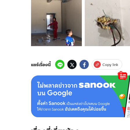
ภาพ
4
ภาพ
ของ
มือดี
ฉวย
โอกาส
วัน
หยุด
ยาว-
ขโมย
แชร์เรื่องนี้
Copy link
สาย
ไฟ
ใน
ตึก
พาณิชย์
ใหม่
เสีย
หาย
ร่วม
แสน