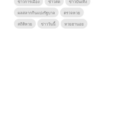
ข่าวการเมือง
ข่าวสด
ข่าวบันเทิง
ผลสลากกินแบ่งรัฐบาล
ตรวจหวย
สถิติหวย
ข่าววันนี้
หวยฮานอย