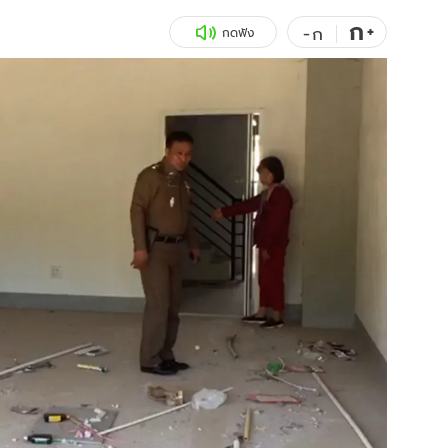
ก
สุขภาพ
+
ดูทีวี
-
ก
กดฟัง
เที่ยว-กิน
WeTV
Tasteful Thailand
Exclusive
Sanook Choice
นิยาย
ยลได้ที่
ร่วมงานกับเ