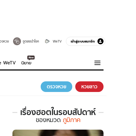
เข้าสู่ระบบสมาชิก
วจหวย
ขูดเลขนำโชค
WeTV
ve WeTV
นิยาย
รบรส
ความรู้รอบตัว
ตรวจหวย
หวยลาว
ฮาวทู
กูรู-รอบรู้
เรื่องฮอตในรอบสัปดาห์
เรื่อง
ของ
หมวด
ภูมิภาค
ฮอต
ใน
รอบ