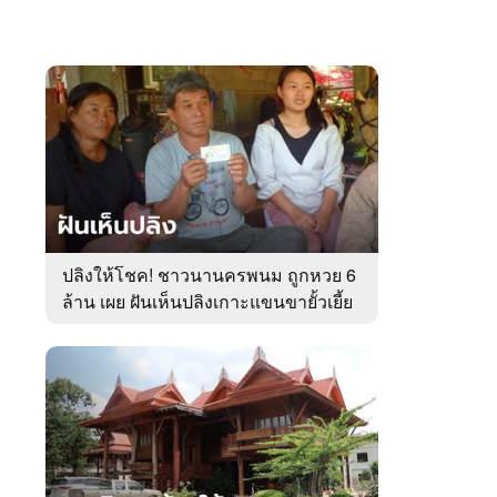
ปลิงให้โชค! ชาวนานครพนม ถูกหวย 6
ล้าน เผย ฝันเห็นปลิงเกาะแขนขายั้วเยี้ย