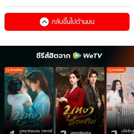
กลับขึ้นไปด้านบน
ซีรีส์ฮิตจาก
บุหงาซ่อนคม (พากย์
เมื่อรั
บุหงาซ่อนคม