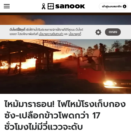
ข่าว
เข้าสู่ระบบสมาชิก
หมวดอื่นๆ
//s.isanook.com/ns/0/ud/1523/7619482/6.jpg
Sanook
//s.isanook.com/sr/0/images/logo-
600
60
new-
sanook.png
เว็บไซต์นี้ใช้คุกกี้
เพื่อให้ท่านได้รับประสบการณ์การใช้งานที่ดีที่สุดบน เว็บไซต์
ตกลง
ของเรา โปรดศึกษาเพิ่มเติมที่
นโยบายความเป็นส่วนตัว
และ
นโยบายคุกกี้
ไหม้มาราธอน! ไฟไหม้โรงเก็บกอง
ซัง-เปลือกข้าวโพดกว่า 17
ชั่วโมงไม่มีวี่แววจะดับ