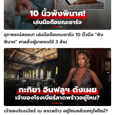
อุทาหรณ์สยอง! เล่นมือถือขณะชาร์จ 10 นิ้วมือ "พัง
พินาศ" ศาลสั่งผู้ขายชดใช้ 3 ล้าน
เจ้าของโรงเบียร์ ณ ลาดพร้าว อยู่ไหนหลังเหตุไฟไหม้?