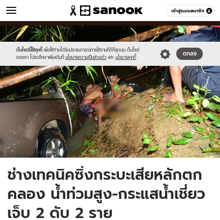
ข่าว
เข้าสู่ระบบสมาชิก
หมวดอื่นๆ
//s.isanook.com/ns/0/ud/1523/7616526/7.jpg
Sanook
//s.isanook.com/sr/0/images/logo-
600
60
new-
sanook.png
เว็บไซต์นี้ใช้คุกกี้
เพื่อให้ท่านได้รับประสบการณ์การใช้งานที่ดีที่สุดบน เว็บไซต์
ตกลง
ของเรา โปรดศึกษาเพิ่มเติมที่
นโยบายความเป็นส่วนตัว
และ
นโยบายคุกกี้
ช่างเทคนิคซิ่งกระบะเสียหลักตก
คลอง น้ำท่วมสูง-กระแสน้ำเชี่ยว
เจ็บ 2 ดับ 2 ราย