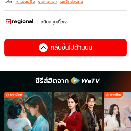
แท็ก :
ช่างเทคนิค
รถตกคลอง
ดูแท็กทั้งหมด
สนับสนุนเนื้อหา
กลับขึ้นไปด้านบน
ซีรีส์ฮิตจาก