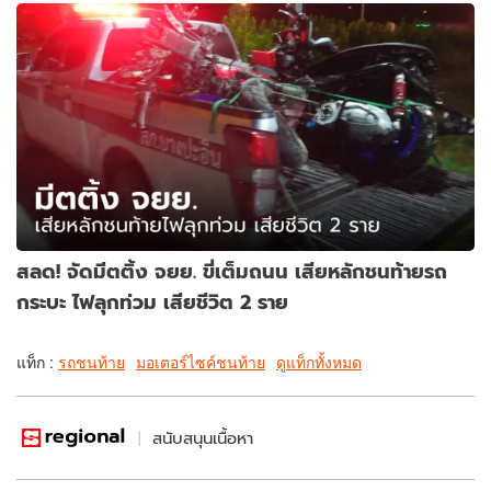
สลด! จัดมีตติ้ง จยย. ขี่เต็มถนน เสียหลักชนท้ายรถ
กระบะ ไฟลุกท่วม เสียชีวิต 2 ราย
แท็ก :
รถชนท้าย
มอเตอร์ไซค์ชนท้าย
ดูแท็กทั้งหมด
สนับสนุนเนื้อหา