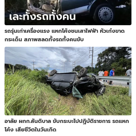
รถรุ่นเก่าเครื่องแรง แหกโค้งชนเสาไฟฟ้า หัวเก๋งขาด
กระเด็น สภาพสลดทั้งรถทั้งคนขับ
อาลัย ผกก.สันติบาล ขับกระบะไปปฏิบัติราชการ รถแหก
โค้ง เสียชีวิตในวันเกิด