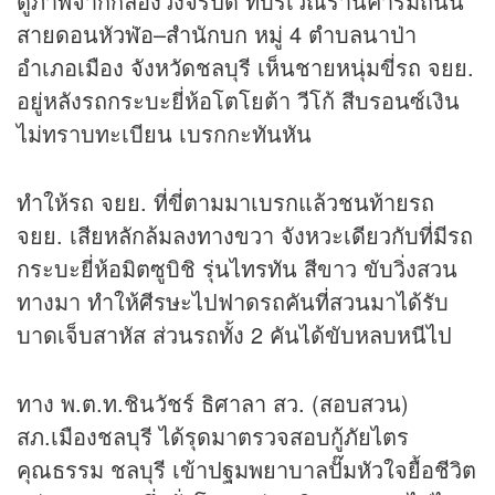
ดูภาพจากกล้องวงจรปิด ที่บริเวณร้านค้าริมถนน
สายดอนหัวฬ่อ–สำนักบก หมู่ 4 ตำบลนาป่า
อำเภอเมือง จังหวัดชลบุรี เห็นชายหนุ่มขี่รถ จยย.
อยู่หลังรถกระบะยี่ห้อโตโยต้า วีโก้ สีบรอนซ์เงิน
ไม่ทราบทะเบียน เบรกกะทันหัน
ทำให้รถ จยย. ที่ขี่ตามมาเบรกแล้วชนท้ายรถ
จยย. เสียหลักล้มลงทางขวา จังหวะเดียวกับที่มีรถ
กระบะยี่ห้อมิตซูบิชิ รุ่นไทรทัน สีขาว ขับวิ่งสวน
ทางมา ทำให้ศีรษะไปฟาดรถคันที่สวนมาได้รับ
บาดเจ็บสาหัส ส่วนรถทั้ง 2 คันได้ขับหลบหนีไป
ทาง พ.ต.ท.ชินวัชร์ ธิศาลา สว. (สอบสวน)
สภ.เมืองชลบุรี ได้รุดมาตรวจสอบกู้ภัยไตร
คุณธรรม ชลบุรี เข้าปฐมพยาบาลปั๊มหัวใจยื้อชีวิต