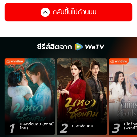
กลับขึ้นไปด้านบน
ซีรีส์ฮิตจาก
1
2
3
บุหงาซ่อนคม (พากย์
เมื่อรั
บุหงาซ่อนคม
ไทย)
(พากย์