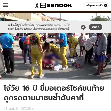
ข่าว
เข้าสู่ระบบสมาชิก
หมวดอื่นๆ
//s.isanook.com/ns/0/ud/1516/7580458/1.jpg
Sanook
//s.isanook.com/sr/0/images/logo-
600
60
new-
sanook.png
เว็บไซต์นี้ใช้คุกกี้
เพื่อให้ท่านได้รับประสบการณ์การใช้งานที่ดีที่สุดบน เว็บไซต์
ตกลง
ของเรา โปรดศึกษาเพิ่มเติมที่
นโยบายความเป็นส่วนตัว
และ
นโยบายคุกกี้
โจ๋วัย 16 ปี ขี่มอเตอร์ไซค์ชนท้าย
ถูกรถตามมาชนซ้ำดับคาที่
18 พ.ย. 61 (07:38 น.)