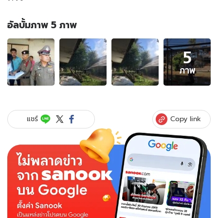
อัลบั้มภาพ 5 ภาพ
อัลบั้ม
5
ภาพ
5
ภาพ
ภาพ
ของ
เพลิง
ลุกลาม
เผา
Copy link
แชร์
บ้าน
พัก
เจ้า
หน้าที่
“รพ.กุดข้าวปุ้น”
วอด
4
ห้อง