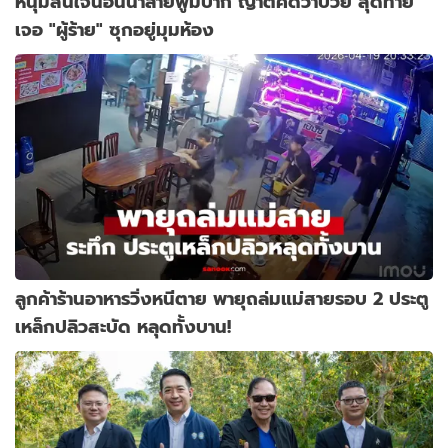
หนุ่มสิ้นใจนอนน้ำลายฟูมปาก ญาติคิดว่าป่วย สุดท้าย
เจอ "ผู้ร้าย" ซุกอยู่มุมห้อง
ลูกค้าร้านอาหารวิ่งหนีตาย พายุถล่มแม่สายรอบ 2 ประตู
เหล็กปลิวสะบัด หลุดทั้งบาน!