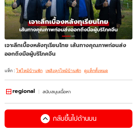
เจาะลึกเบื้องหลังทุเรียนไทย เส้นทางคุณภาพก่อนส่ง
ออกถึงมือผู้บริโภคจีน
แท็ก :
ไฟไหม้บ้านพัก
เพลิงลุกไหม้บ้านพัก
ดูแท็กทั้งหมด
สนับสนุนเนื้อหา
กลับขึ้นไปด้านบน