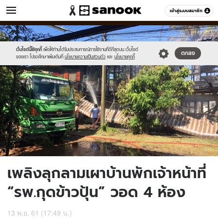
ข่าว
เข้าสู่ระบบสมาชิก
หมวดอื่นๆ
//s.isanook.com/ns/0/ud/1515/7575802/aaa.jpg
Sanook
//s.isanook.com/sr/0/images/logo-
600
60
new-
sanook.png
เว็บไซต์นี้ใช้คุกกี้
เพื่อให้ท่านได้รับประสบการณ์การใช้งานที่ดีที่สุดบน เว็บไซต์
ตกลง
ของเรา โปรดศึกษาเพิ่มเติมที่
นโยบายความเป็นส่วนตัว
และ
นโยบายคุกกี้
เพลิงลุกลามเผาบ้านพักเจ้าหน้าที่
“รพ.กุดข้าวปุ้น” วอด 4 ห้อง
13 พ.ย. 61 (17:49 น.)