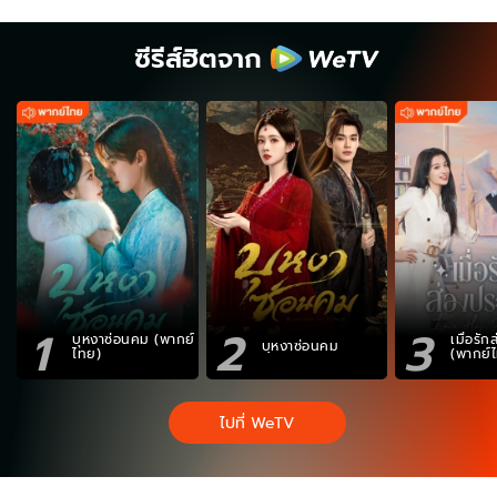
ซีรีส์ฮิตจาก
1
2
3
บุหงาซ่อนคม (พากย์
เมื่อรั
บุหงาซ่อนคม
ไทย)
(พากย์
ไปที่ WeTV