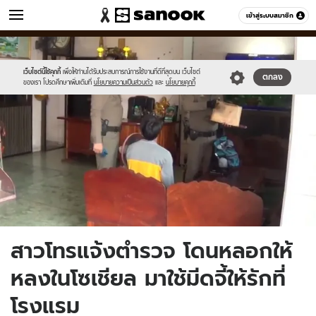
ข่าว
เข้าสู่ระบบสมาชิก
หมวดอื่นๆ
//s.isanook.com/ns/0/ud/1513/7569670/news04.jpg
Sanook
//s.isanook.com/sr/0/images/logo-
600
60
new-
sanook.png
เว็บไซต์นี้ใช้คุกกี้
เพื่อให้ท่านได้รับประสบการณ์การใช้งานที่ดีที่สุดบน เว็บไซต์
ตกลง
ของเรา โปรดศึกษาเพิ่มเติมที่
นโยบายความเป็นส่วนตัว
และ
นโยบายคุกกี้
สาวโทรแจ้งตำรวจ โดนหลอกให้
หลงในโซเชียล มาใช้มีดจี้ให้รักที่
โรงแรม