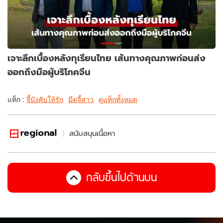
เจาะลึกเบื้องหลังทุเรียนไทย เส้นทางคุณภาพก่อนส่ง
ออกถึงมือผู้บริโภคจีน
แท็ก :
จี้บังคับให้รัก
มีดจี้สาว
ดูแท็กทั้งหมด
สนับสนุนเนื้อหา
กลับขึ้นไปด้านบน