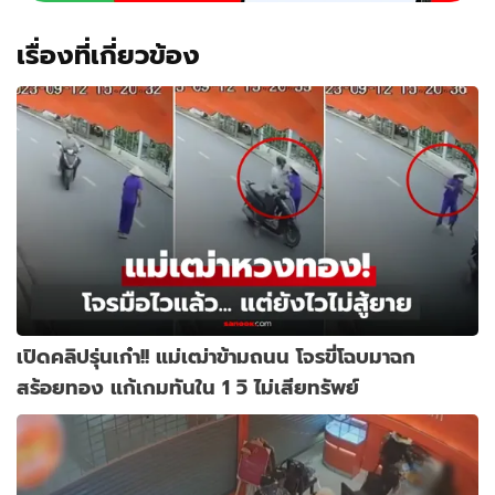
เรื่องที่เกี่ยวข้อง
เปิดคลิปรุ่นเก๋า!! แม่เฒ่าข้ามถนน โจรขี่โฉบมาฉก
สร้อยทอง แก้เกมทันใน 1 วิ ไม่เสียทรัพย์