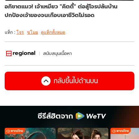
อภิชาตแมว! เจ้าเหมียว "คิตตี้" ต่อสู้โจรปล้นบ้าน
ปกป้องเจ้าของจนเกือบเอาชีวิตไม่รอด
แท็ก :
โจร
ขโมย
ดูแท็กทั้งหมด
สนับสนุนเนื้อหา
กลับขึ้นไปด้านบน
ซีรีส์ฮิตจาก