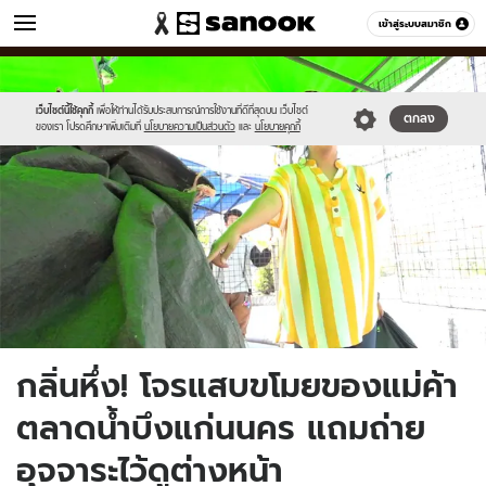
ข่าว
เข้าสู่ระบบสมาชิก
หมวดอื่นๆ
//s.isanook.com/ns/0/ud/1513/7565962/10.jpg
Sanook
//s.isanook.com/sr/0/images/logo-
600
60
new-
sanook.png
เว็บไซต์นี้ใช้คุกกี้
เพื่อให้ท่านได้รับประสบการณ์การใช้งานที่ดีที่สุดบน เว็บไซต์
ตกลง
ของเรา โปรดศึกษาเพิ่มเติมที่
นโยบายความเป็นส่วนตัว
และ
นโยบายคุกกี้
กลิ่นหึ่ง! โจรแสบขโมยของแม่ค้า
ตลาดน้ำบึงแก่นนคร แถมถ่าย
อุจจาระไว้ดูต่างหน้า