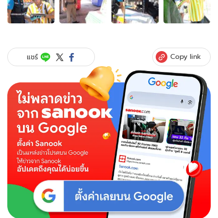
4
ภาพ
ของ
กลิ่น
หึ่ง!
โจร
Copy link
แชร์
แสบ
ขโมย
ของ
แม่ค้า
ตลาด
น้ำ
บึง
แก่น
นคร
แถม
ถ่าย
อุจจาระ
ไว้
ดู
ต่าง
หน้า