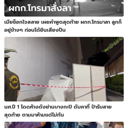
เมียช็อกใจสลาย เผยคำพูดสุดท้าย ผกก.โทรมาลา ลูกก็
อยู่ข้างๆ ก่อนได้ยินเสียงปืน
นศ.ปี 1 โดดห้างดังย่านบางกะปิ ดับคาที่ ป้ารับสาย
สุดท้าย ตามมาห้ามแต่ไม่ทัน