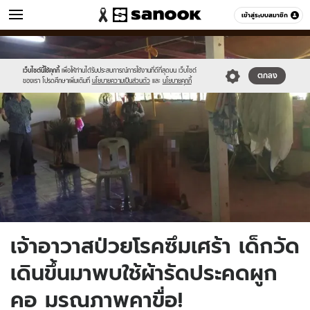
ข่าว
เข้าสู่ระบบสมาชิก
หมวดอื่นๆ
//s.isanook.com/ns/0/ud/1512/7561854/11.jpg
Sanook
//s.isanook.com/sr/0/images/logo-
600
60
new-
sanook.png
เว็บไซต์นี้ใช้คุกกี้
เพื่อให้ท่านได้รับประสบการณ์การใช้งานที่ดีที่สุดบน เว็บไซต์
ตกลง
ของเรา โปรดศึกษาเพิ่มเติมที่
นโยบายความเป็นส่วนตัว
และ
นโยบายคุกกี้
เจ้าอาวาสป่วยโรคซึมเศร้า เด็กวัด
เดินขึ้นมาพบใช้ผ้ารัดประคดผูก
คอ มรณภาพคาขื่อ!