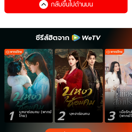
กลับขึ้นไปด้านบน
ซีรีส์ฮิตจาก
1
2
3
บุหงาซ่อนคม (พากย์
เมื่อรั
บุหงาซ่อนคม
ไทย)
(พากย์