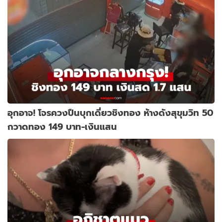
อุกอาจ! โจรควงปืนบุกเดี่ยวชิงทอง ห้างดังสุขุมวิท 50
กวาดทอง 149 บาท-เงินแสน