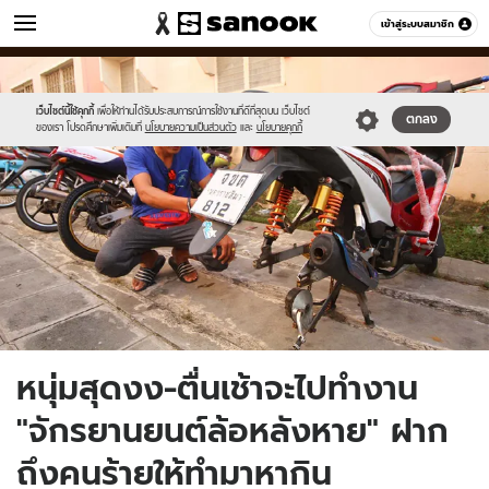
ข่าว
เข้าสู่ระบบสมาชิก
หมวดอื่นๆ
//s.isanook.com/ns/0/ud/1512/7560590/11.jpg
Sanook
//s.isanook.com/sr/0/images/logo-
600
60
new-
sanook.png
เว็บไซต์นี้ใช้คุกกี้
เพื่อให้ท่านได้รับประสบการณ์การใช้งานที่ดีที่สุดบน เว็บไซต์
ตกลง
ของเรา โปรดศึกษาเพิ่มเติมที่
นโยบายความเป็นส่วนตัว
และ
นโยบายคุกกี้
หนุ่มสุดงง-ตื่นเช้าจะไปทำงาน
"จักรยานยนต์ล้อหลังหาย" ฝาก
ถึงคนร้ายให้ทำมาหากิน