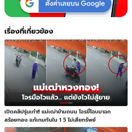
เรื่องที่เกี่ยวข้อง
เปิดคลิปรุ่นเก๋า!! แม่เฒ่าข้ามถนน โจรขี่โฉบมาฉก
สร้อยทอง แก้เกมทันใน 1 วิ ไม่เสียทรัพย์