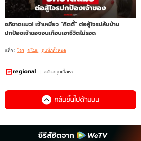
อภิชาตแมว! เจ้าเหมียว "คิตตี้" ต่อสู้โจรปล้นบ้าน
ปกป้องเจ้าของจนเกือบเอาชีวิตไม่รอด
แท็ก :
โจร
ขโมย
ดูแท็กทั้งหมด
สนับสนุนเนื้อหา
กลับขึ้นไปด้านบน
ซีรีส์ฮิตจาก