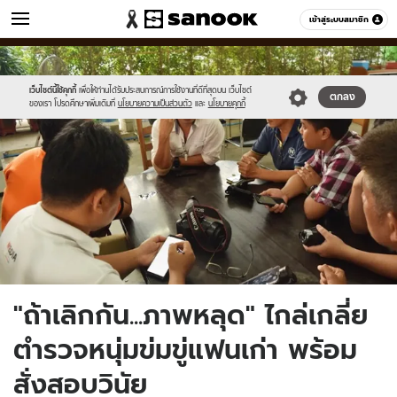
ข่าว
เข้าสู่ระบบสมาชิก
หมวดอื่นๆ
//s.isanook.com/ns/0/ud/1509/7547870/news13.jpg
Sanook
//s.isanook.com/sr/0/images/logo-
600
60
new-
sanook.png
เว็บไซต์นี้ใช้คุกกี้
เพื่อให้ท่านได้รับประสบการณ์การใช้งานที่ดีที่สุดบน เว็บไซต์
ตกลง
ของเรา โปรดศึกษาเพิ่มเติมที่
นโยบายความเป็นส่วนตัว
และ
นโยบายคุกกี้
"ถ้าเลิกกัน...ภาพหลุด" ไกล่เกลี่ย
ตำรวจหนุ่มข่มขู่แฟนเก่า พร้อม
สั่งสอบวินัย