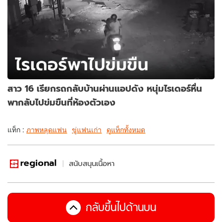
สาว 16 เรียกรถกลับบ้านผ่านแอปดัง หนุ่มไรเดอร์หื่น
พากลับไปข่มขืนที่ห้องตัวเอง
แท็ก :
ภาพหลุดแฟน
ขู่แฟนเก่า
ดูแท็กทั้งหมด
สนับสนุนเนื้อหา
กลับขึ้นไปด้านบน