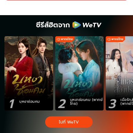
ซีรีส์ฮิตจาก
1
2
3
บุหงาซ่อนคม (พากย์
เมื่อรั
บุหงาซ่อนคม
ไทย)
(พากย์
ไปที่ WeTV