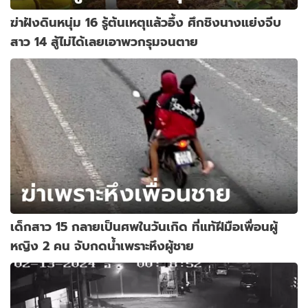
ฆ่าฝังดินหนุ่ม 16 รู้ต้นเหตุแล้วอึ้ง ศึกชิงนางแย่งจีบ
สาว 14 สู้ไม่ได้เลยเอาพวกรุมจนตาย
เด็กสาว 15 กลายเป็นศพในวันเกิด ที่แท้ฝีมือเพื่อนผู้
หญิง 2 คน จับกดน้ำเพราะหึงผู้ชาย