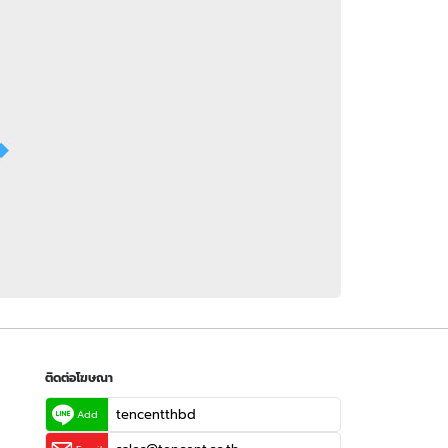
 WeTV
ติดต่อโฆษณา
tencentthbd
sales@tencent.co.th
รา
ร้องเรียนเนื้อหาไม่เหมาะสม
แนะนำติชม แจ้งปัญหาการใช้งาน
ติดต่อโฆษณา
tencentthbd
Add