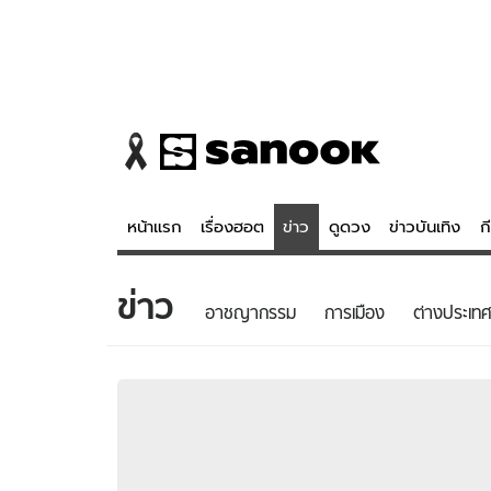
หน้าแรก
เรื่องฮอต
ข่าว
ดูดวง
ข่าวบันเทิง
ก
ข่าว
ข่าว
ดูดวง - 
อาชญากรรม
การเมือง
ต่างประเทศ
เรื่องฮอต
ดูดวง
ข่าว
หวยไทย
ข่าวบันเทิง
สถิติหวยไท
ข่าวกีฬา
หวยลาว
ข่าวเศรษฐกิจ