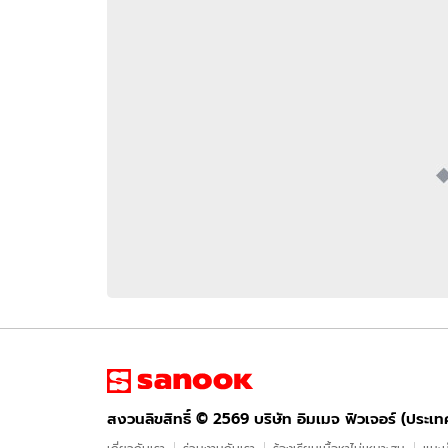
อัปเดตจีน
เช็กข่าวชัวร์
ติดตามสนุกโซเชี
ดาวน์โหลดสนุกแอปฟรี
สงวนลิขสิทธิ์ ©
2569
บริษัท อิมเมจ ฟิวเจอร์ (ประเทศไทย) จำกัด
สงวนลิขสิทธิ์ ©
2569
บริษัท อิมเมจ ฟิวเจอร์ (ประเ