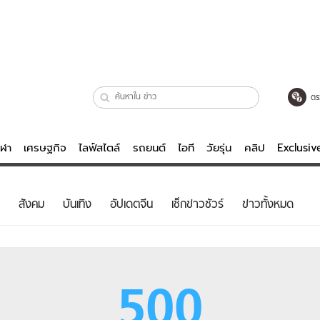
ตร
ีฬา
เศรษฐกิจ
ไลฟ์สไตล์
รถยนต์
ไอที
วัยรุ่น
คลิป
Exclusi
ตรวจหวย
ไลฟ์สไตล์
บันเทิงค
สังคม
บันเทิง
อัปเดตจีน
เช็กข่าวชัวร์
ข่าวทั้งหมด
ผู้หญิง
หนัง-ละคร
ผู้ชาย
เพลง
ย
วัยรุ่น
เกมส์
500
ไอที
คลิป
รถยนต์
พอดแคสต์