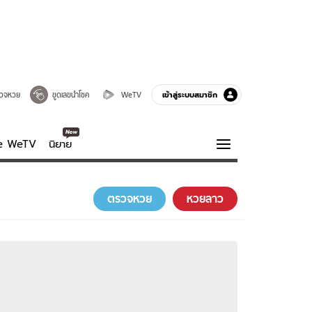
เข้าสู่ระบบสมาชิก
วจหวย
ขูดเลขนำโชค
WeTV
ve WeTV
นิยาย
รบรส
ความรู้รอบตัว
ตรวจหวย
หวยลาว
ฮาวทู
กูรู-รอบรู้